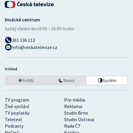
Divácké centrum
každý všední den:
8:00—16:00 hodin
261 136 113
info@ceskatelevize.cz
Vzhled
Světlý
Tmavý
Systém
TV program
Pro média
Živé vysílání
Reklama
TV poplatky
Studio Brno
Teletext
Studio Ostrava
Podcasty
Rada ČT
Počasí
Kariéra