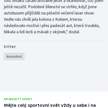
tisíc diváků začalo brutálně ječet a skandovat, což jsem
Stolní tenis
ještě nezažil. Podobné šílenství se strhlo, když jsme
autobusem přijížděli na páteční večerní laser show.
Triatlon
Vedle nás chvíli jela kolona s Kobem, kterou
následovalo možná i přes padesát aut, která troubila,
Veslování
blikala a lidi lezli a mávali z okýnek," dodal.
Vodní slalom
ŠTÍTKY
Volejbal
Basketbal
Ostatní
APLIKACE ČT SPORT
Mějte celý sportovní svět vždy u sebe i na