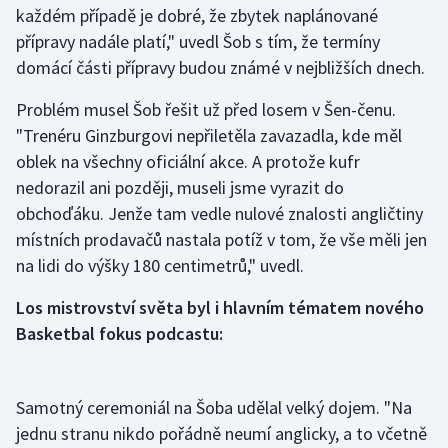
každém případě je dobré, že zbytek naplánované
přípravy nadále platí," uvedl Šob s tím, že termíny
Gymnastika
domácí části přípravy budou známé v nejbližších dnech.
Házená
Problém musel Šob řešit už před losem v Šen-čenu.
"Trenéru Ginzburgovi nepřiletěla zavazadla, kde měl
Jezdectví
oblek na všechny oficiální akce. A protože kufr
nedorazil ani později, museli jsme vyrazit do
Judo
obchoďáku. Jenže tam vedle nulové znalosti angličtiny
místních prodavačů nastala potíž v tom, že vše měli jen
Krasobruslení
na lidi do výšky 180 centimetrů," uvedl.
Lezení
Los mistrovství světa byl i hlavním tématem nového
Basketbal fokus podcastu:
Lyže a snowboard
Moderní pětiboj
Samotný ceremoniál na Šoba udělal velký dojem. "Na
Motorsport
jednu stranu nikdo pořádně neumí anglicky, a to včetně