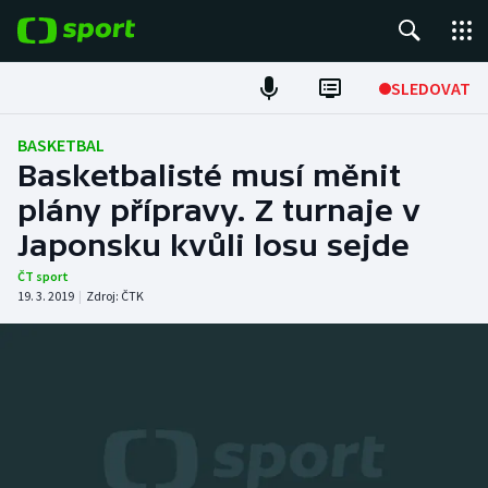
POPULÁRNÍ
SLEDOVAT
Fotbal
BASKETBAL
Basketbalisté musí měnit
Hokej
plány přípravy. Z turnaje v
Japonsku kvůli losu sejde
Tenis
ČT sport
Atletika
19. 3. 2019
|
Zdroj:
ČTK
Cyklistika
DALŠÍ SPORTY
Americký fotbal
NEPŘEHLÉDNĚTE