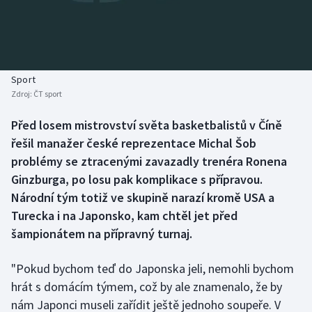
Baseball a softbal
Soutěže
Basketbal
Historické návraty
Biatlon
Aplikace ČT sport
Sport
Zdroj:
ČT sport
Boby a skeleton
AZ kvíz
Před losem mistrovství světa basketbalistů v Číně
řešil manažer české reprezentace Michal Šob
Box
problémy se ztracenými zavazadly trenéra Ronena
Curling
Ginzburga, po losu pak komplikace s přípravou.
Národní tým totiž ve skupině narazí kromě USA a
Dostihy
Turecka i na Japonsko, kam chtěl jet před
šampionátem na přípravný turnaj.
Florbal
"Pokud bychom teď do Japonska jeli, nemohli bychom
Futsal
hrát s domácím týmem, což by ale znamenalo, že by
nám Japonci museli zařídit ještě jednoho soupeře. V
Golf