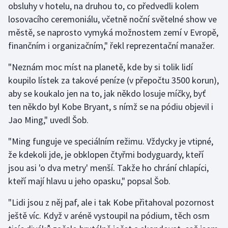
obsluhy v hotelu, na druhou to, co předvedli kolem
Olympijské hry
losovacího ceremoniálu, včetně noční světelné show ve
městě, se naprosto vymyká možnostem zemí v Evropě,
Parasport
finančním i organizačním," řekl reprezentační manažer.
Plavání
"Neznám moc míst na planetě, kde by si tolik lidí
koupilo lístek za takové peníze (v přepočtu 3500 korun),
Plážový volejbal
aby se koukalo jen na to, jak někdo losuje míčky, byť
ten někdo byl Kobe Bryant, s nímž se na pódiu objevil i
Ragby
Jao Ming," uvedl Šob.
Rychlobruslení
"Ming funguje ve speciálním režimu. Vždycky je vtipné,
že kdekoli jde, je obklopen čtyřmi bodyguardy, kteří
Rychlostní kanoistika
jsou asi 'o dva metry' menší. Takže ho chrání chlapíci,
kteří mají hlavu u jeho opasku," popsal Šob.
Short track
"Lidi jsou z něj paf, ale i tak Kobe přitahoval pozornost
Sportovní střelba
ještě víc. Když v aréně vystoupil na pódium, těch osm