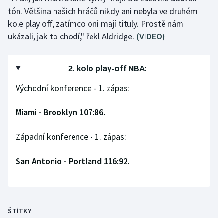
Stolní tenis
tón. Většina našich hráčů nikdy ani nebyla ve druhém
kole play off, zatímco oni mají tituly. Prostě nám
Triatlon
ukázali, jak to chodí," řekl Aldridge.
(VIDEO)
Veslování
2. kolo play-off NBA:
Vodní slalom
Východní konference - 1. zápas:
Volejbal
Miami - Brooklyn 107:86.
Ostatní
Západní konference - 1. zápas:
San Antonio - Portland 116:92.
ŠTÍTKY