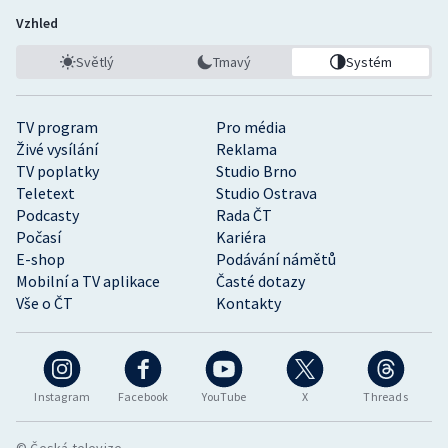
Vzhled
Světlý
Tmavý
Systém
TV program
Pro média
Živé vysílání
Reklama
TV poplatky
Studio Brno
Teletext
Studio Ostrava
Podcasty
Rada ČT
Počasí
Kariéra
E-shop
Podávání námětů
Mobilní a TV aplikace
Časté dotazy
Vše o ČT
Kontakty
Instagram
Facebook
YouTube
X
Threads