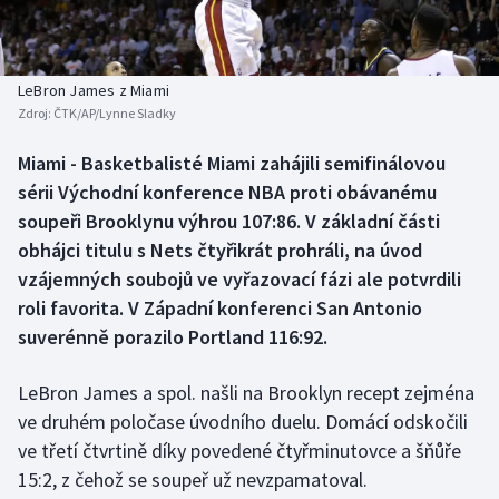
Baseball a softbal
Soutěže
Basketbal
Historické návraty
LeBron James z Miami
Zdroj:
ČTK/AP/Lynne Sladky
Biatlon
Aplikace ČT sport
Miami - Basketbalisté Miami zahájili semifinálovou
Boby a skeleton
AZ kvíz
sérii Východní konference NBA proti obávanému
soupeři Brooklynu výhrou 107:86. V základní části
Box
obhájci titulu s Nets čtyřikrát prohráli, na úvod
vzájemných soubojů ve vyřazovací fázi ale potvrdili
Curling
roli favorita. V Západní konferenci San Antonio
suverénně porazilo Portland 116:92.
Dostihy
Florbal
LeBron James a spol. našli na Brooklyn recept zejména
ve druhém poločase úvodního duelu. Domácí odskočili
Futsal
ve třetí čtvrtině díky povedené čtyřminutovce a šňůře
15:2, z čehož se soupeř už nevzpamatoval.
Golf