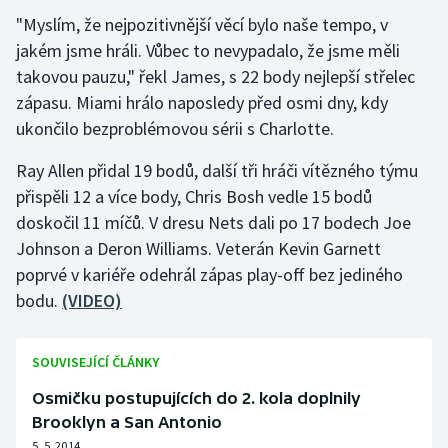
"Myslím, že nejpozitivnější věcí bylo naše tempo, v
Gymnastika
jakém jsme hráli. Vůbec to nevypadalo, že jsme měli
takovou pauzu," řekl James, s 22 body nejlepší střelec
Házená
zápasu. Miami hrálo naposledy před osmi dny, kdy
ukončilo bezproblémovou sérii s Charlotte.
Jezdectví
Ray Allen přidal 19 bodů, další tři hráči vítězného týmu
Judo
přispěli 12 a více body, Chris Bosh vedle 15 bodů
doskočil 11 míčů. V dresu Nets dali po 17 bodech Joe
Krasobruslení
Johnson a Deron Williams. Veterán Kevin Garnett
poprvé v kariéře odehrál zápas play-off bez jediného
Lezení
bodu.
(VIDEO)
Lyže a snowboard
SOUVISEJÍCÍ ČLÁNKY
Moderní pětiboj
Osmičku postupujících do 2. kola doplnily
Brooklyn a San Antonio
Motorsport
5. 5. 2014