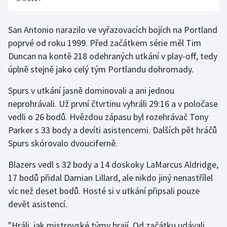
Olympijské hry
San Antonio narazilo ve vyřazovacích bojích na Portland
Parasport
poprvé od roku 1999. Před začátkem série měl Tim
Duncan na kontě 218 odehraných utkání v play-off, tedy
Plavání
úplně stejně jako celý tým Portlandu dohromady.
Plážový volejbal
Spurs v utkání jasně dominovali a ani jednou
neprohrávali. Už první čtvrtinu vyhráli 29:16 a v poločase
Ragby
vedli o 26 bodů. Hvězdou zápasu byl rozehrávač Tony
Parker s 33 body a devíti asistencemi. Dalších pět hráčů
Rychlobruslení
Spurs skórovalo dvouciferně.
Rychlostní kanoistika
Blazers vedl s 32 body a 14 doskoky LaMarcus Aldridge,
17 bodů přidal Damian Lillard, ale nikdo jiný nenastřílel
Short track
víc než deset bodů. Hosté si v utkání připsali pouze
devět asistencí.
Sportovní střelba
"Hráli, jak mistrovské týmy hrají. Od začátku udávali