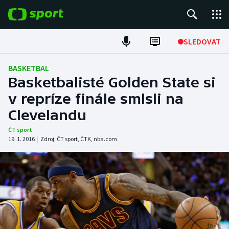
POPULÁRNÍ
SLEDOVAT
Fotbal
BASKETBAL
Basketbalisté Golden State si
Hokej
v repríze finále smlsli na
Clevelandu
Tenis
ČT sport
Atletika
19. 1. 2016
|
Zdroj:
ČT sport
,
ČTK
,
nba.com
Cyklistika
DALŠÍ SPORTY
Americký fotbal
NEPŘEHLÉDNĚTE