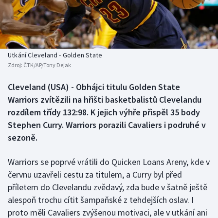
Baseball a softbal
Soutěže
Basketbal
Historické návraty
Biatlon
Aplikace ČT sport
Utkání Cleveland - Golden State
Zdroj:
ČTK/AP/Tony Dejak
Boby a skeleton
AZ kvíz
Cleveland (USA) - Obhájci titulu Golden State
Warriors zvítězili na hřišti basketbalistů Clevelandu
Box
rozdílem třídy 132:98. K jejich výhře přispěl 35 body
Curling
Stephen Curry. Warriors porazili Cavaliers i podruhé v
sezoně.
Dostihy
Warriors se poprvé vrátili do Quicken Loans Areny, kde v
Florbal
červnu uzavřeli cestu za titulem, a Curry byl před
příletem do Clevelandu zvědavý, zda bude v šatně ještě
Futsal
alespoň trochu cítit šampaňské z tehdejších oslav. I
proto měli Cavaliers zvýšenou motivaci, ale v utkání ani
Golf