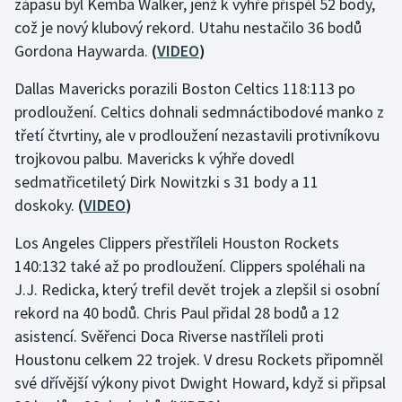
zápasu byl Kemba Walker, jenž k výhře přispěl 52 body,
což je nový klubový rekord. Utahu nestačilo 36 bodů
Olympijské hry
Gordona Haywarda.
(
VIDEO
)
Parasport
Dallas Mavericks porazili Boston Celtics 118:113 po
prodloužení. Celtics dohnali sedmnáctibodové manko z
Plavání
třetí čtvrtiny, ale v prodloužení nezastavili protivníkovu
Plážový volejbal
trojkovou palbu. Mavericks k výhře dovedl
sedmatřicetiletý Dirk Nowitzki s 31 body a 11
Ragby
doskoky.
(
VIDEO
)
Los Angeles Clippers přestříleli Houston Rockets
Rychlobruslení
140:132 také až po prodloužení. Clippers spoléhali na
Rychlostní kanoistika
J.J. Redicka, který trefil devět trojek a zlepšil si osobní
rekord na 40 bodů. Chris Paul přidal 28 bodů a 12
Short track
asistencí. Svěřenci Doca Riverse nastříleli proti
Houstonu celkem 22 trojek. V dresu Rockets připomněl
Sportovní střelba
své dřívější výkony pivot Dwight Howard, když si připsal