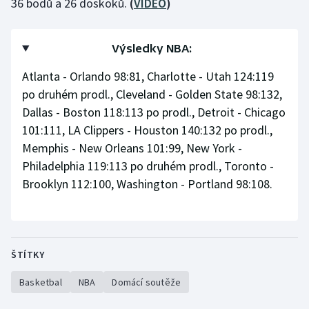
36 bodů a 26 doskoků.
(
VIDEO
)
Stolní tenis
Triatlon
Výsledky NBA:
Atlanta - Orlando 98:81, Charlotte - Utah 124:119
Veslování
po druhém prodl., Cleveland - Golden State 98:132,
Vodní slalom
Dallas - Boston 118:113 po prodl., Detroit - Chicago
101:111, LA Clippers - Houston 140:132 po prodl.,
Volejbal
Memphis - New Orleans 101:99, New York -
Philadelphia 119:113 po druhém prodl., Toronto -
Ostatní
Brooklyn 112:100, Washington - Portland 98:108.
ŠTÍTKY
Basketbal
NBA
Domácí soutěže