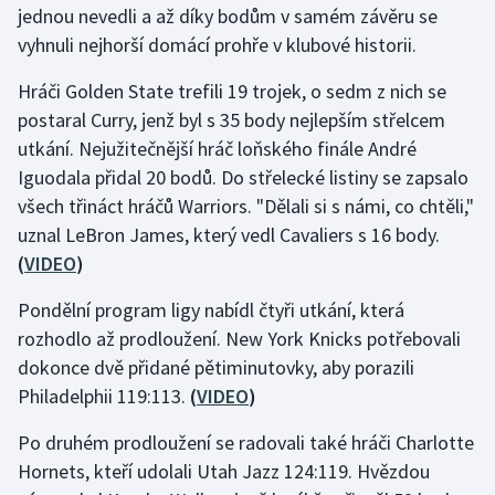
jednou nevedli a až díky bodům v samém závěru se
vyhnuli nejhorší domácí prohře v klubové historii.
Gymnastika
Hráči Golden State trefili 19 trojek, o sedm z nich se
Házená
postaral Curry, jenž byl s 35 body nejlepším střelcem
utkání. Nejužitečnější hráč loňského finále André
Jezdectví
Iguodala přidal 20 bodů. Do střelecké listiny se zapsalo
všech třináct hráčů Warriors. "Dělali si s námi, co chtěli,"
Judo
uznal LeBron James, který vedl Cavaliers s 16 body.
(
VIDEO
)
Krasobruslení
Pondělní program ligy nabídl čtyři utkání, která
Lezení
rozhodlo až prodloužení. New York Knicks potřebovali
dokonce dvě přidané pětiminutovky, aby porazili
Lyže a snowboard
Philadelphii 119:113.
(
VIDEO
)
Moderní pětiboj
Po druhém prodloužení se radovali také hráči Charlotte
Hornets, kteří udolali Utah Jazz 124:119. Hvězdou
Motorsport