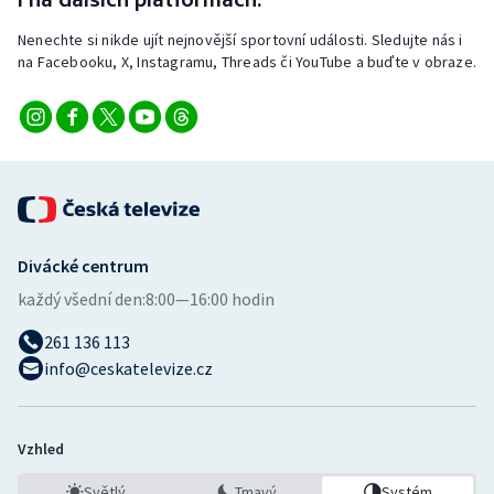
Nenechte si nikde ujít nejnovější sportovní události. Sledujte nás i
na Facebooku, X, Instagramu, Threads či YouTube a buďte v obraze.
Divácké centrum
každý všední den:
8:00—16:00 hodin
261 136 113
info@ceskatelevize.cz
Vzhled
Světlý
Tmavý
Systém