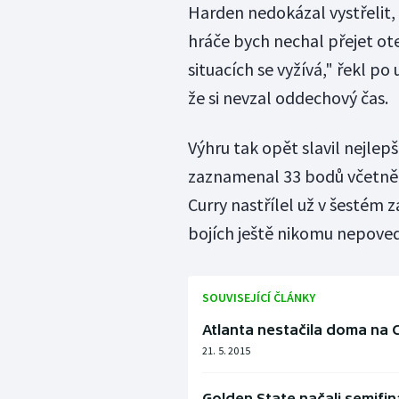
Harden nedokázal vystřelit, 
hráče bych nechal přejet ote
situacích se vyžívá," řekl p
že si nevzal oddechový čas.
Výhru tak opět slavil nejlep
zaznamenal 33 bodů včetně 
Curry nastřílel už v šestém 
bojích ještě nikomu nepoved
SOUVISEJÍCÍ ČLÁNKY
Atlanta nestačila doma na Cl
21. 5. 2015
Golden State načali semifi