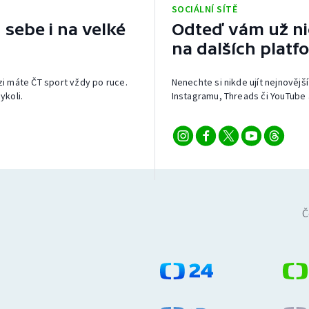
SOCIÁLNÍ SÍTĚ
 sebe i na velké
Odteď vám už nic
na dalších platf
izi máte ČT sport vždy po ruce.
Nenechte si nikde ujít nejnovější
ykoli.
Instagramu, Threads či YouTube 
Č