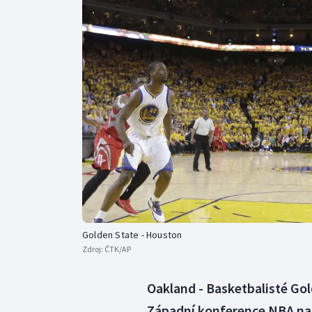
Curling
Dostihy
Florbal
Futsal
Golf
Gymnastika
Golden State - Houston
Zdroj:
ČTK/AP
Oakland - Basketbalisté Gold
Západní konference NBA nad