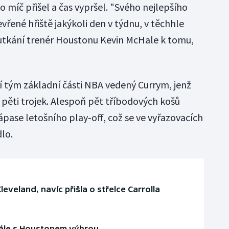
o míč přišel a čas vypršel. "Svého nejlepšího
vřené hřiště jakýkoli den v týdnu, v těchhle
o utkání trenér Houstonu Kevin McHale k tomu,
ší tým základní části NBA vedený Currym, jenž
pěti trojek. Alespoň pět tříbodových košů
zápase letošního play-off, což se ve vyřazovacích
lo.
eveland, navíc přišla o střelce Carrolla
nále s Houstonem výhrou