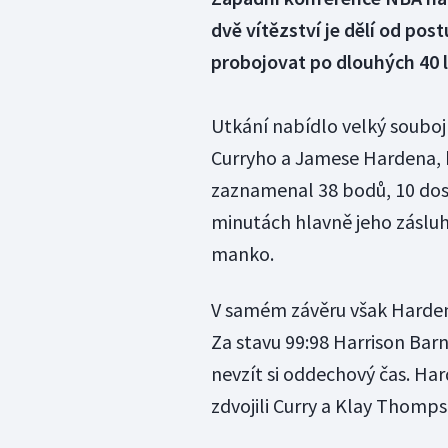
dvě vítězství je dělí od po
probojovat po dlouhých 40 
Utkání nabídlo velký souboj
Curryho a Jamese Hardena, k
zaznamenal 38 bodů, 10 dosk
minutách hlavně jeho záslu
manko.
V samém závěru však Harden z
Za stavu 99:98 Harrison Bar
nevzít si oddechový čas. Ha
zdvojili Curry a Klay Thomps