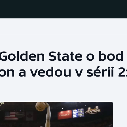
Házená
Ragby
 Golden State o bod
Jezdectví
Rychlobruslení
on a vedou v sérii 2
Rychlostní
Judo
kanoistika
Krasobruslení
Short track
Lezení
Sportovní střelba
Lyže a snowboard
Stolní tenis