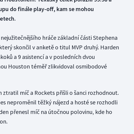
stupu do finále play-off, kam se mohou
letech.
 nejužitečnějšího hráče základní části Stephena
terý skončil v anketě o titul MVP druhý. Harden
oků a 9 asistencí a v posledních dvou
hou Houston téměř zlikvidoval osmibodové
tratil míč a Rockets přišli o šanci rozhodnout.
nes neproměnil těžký nájezd a hosté se rozhodli
rden přenesl míč na útočnou polovinu, kde ho
on.