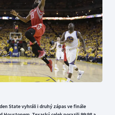
Moderní pětiboj
Triatlon
Motorsport
Veslování
Olympijské hry
Vodní slalom
Parasport
Volejbal
Plavání
Ostatní
Plážový volejbal
en State vyhráli i druhý zápas ve finále
 Houstonem. Texaský celek porazili 99:98 a