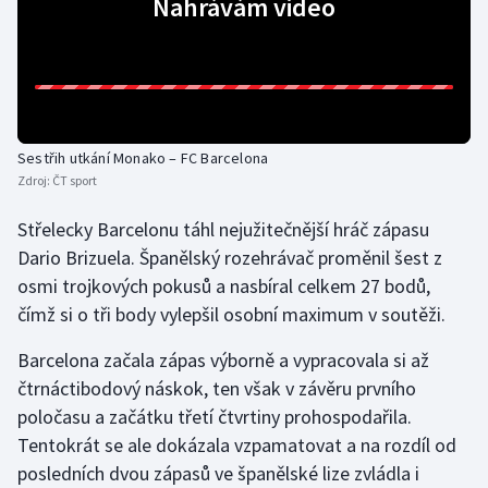
Nahrávám video
Gymnastika
Házená
Jezdectví
Sestřih utkání Monako – FC Barcelona
Zdroj:
ČT sport
Judo
Střelecky Barcelonu táhl nejužitečnější hráč zápasu
Dario Brizuela. Španělský rozehrávač proměnil šest z
Krasobruslení
osmi trojkových pokusů a nasbíral celkem 27 bodů,
Lezení
čímž si o tři body vylepšil osobní maximum v soutěži.
Barcelona začala zápas výborně a vypracovala si až
Lyže a snowboard
čtrnáctibodový náskok, ten však v závěru prvního
poločasu a začátku třetí čtvrtiny prohospodařila.
Moderní pětiboj
Tentokrát se ale dokázala vzpamatovat a na rozdíl od
Motorsport
posledních dvou zápasů ve španělské lize zvládla i