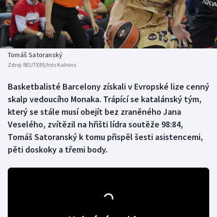
Baseball a softbal
Soutěže
Basketbal
Historické návraty
Biatlon
Aplikace ČT sport
Tomáš Satoranský
Zdroj:
REUTERS/Ints Kalnins
Boby a skeleton
AZ kvíz
Basketbalisté Barcelony získali v Evropské lize cenný
skalp vedoucího Monaka. Trápící se katalánský tým,
Box
který se stále musí obejít bez zraněného Jana
Curling
Veselého, zvítězil na hřišti lídra soutěže 98:84,
Tomáš Satoranský k tomu přispěl šesti asistencemi,
Dostihy
pěti doskoky a třemi body.
Florbal
Futsal
Golf