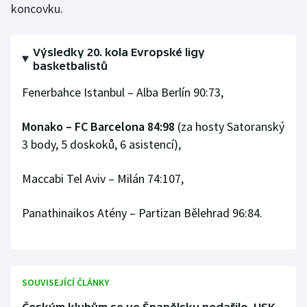
koncovku.
Olympijské hry
Výsledky 20. kola Evropské ligy
Parasport
basketbalistů
Plavání
Fenerbahce Istanbul – Alba Berlín 90:73,
Plážový volejbal
Monako – FC Barcelona 84:98
(za hosty Satoranský
3 body, 5 doskoků, 6 asistencí),
Ragby
Maccabi Tel Aviv – Milán 74:107,
Rychlobruslení
Panathinaikos Atény – Partizan Bělehrad 96:84.
Rychlostní kanoistika
Short track
SOUVISEJÍCÍ ČLÁNKY
Sportovní střelba