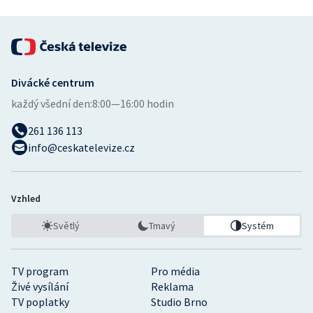
Divácké centrum
každý všední den:
8:00—16:00 hodin
261 136 113
info@ceskatelevize.cz
Vzhled
Světlý
Tmavý
Systém
TV program
Pro média
Živé vysílání
Reklama
TV poplatky
Studio Brno