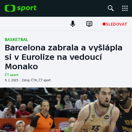
POPULÁRNÍ
SLEDOVAT
Fotbal
BASKETBAL
Barcelona zabrala a vyšlápla
Hokej
si v Eurolize na vedoucí
Monako
Tenis
ČT sport
Atletika
9. 1. 2025
|
Zdroj:
ČTK
,
ČT sport
Cyklistika
DALŠÍ SPORTY
Americký fotbal
NEPŘEHLÉDNĚTE