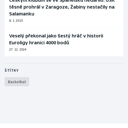
Českým klubům se ve Španělsku nedařilo. USK
Stolní tenis
těsně prohrál v Zaragoze, Žabiny nestačily na
Salamanku
Triatlon
8. 1. 2025
Veslování
Veselý překonal jako šestý hráč v historii
Euroligy hranici 4000 bodů
Vodní slalom
27. 12. 2024
Volejbal
ŠTÍTKY
Ostatní
Basketbal