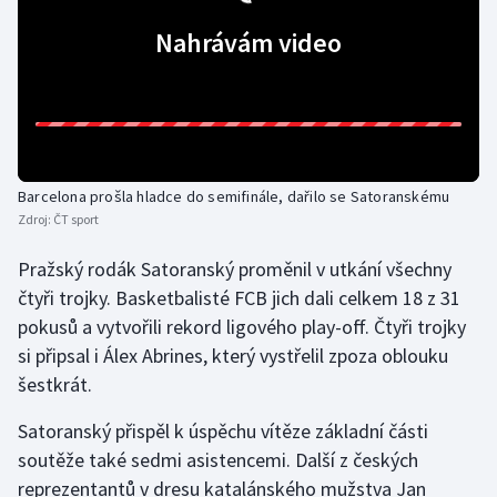
Nahrávám video
Gymnastika
Házená
Jezdectví
Barcelona prošla hladce do semifinále, dařilo se Satoranskému
Judo
Zdroj:
ČT sport
Krasobruslení
Pražský rodák Satoranský proměnil v utkání všechny
čtyři trojky. Basketbalisté FCB jich dali celkem 18 z 31
Lezení
pokusů a vytvořili rekord ligového play-off. Čtyři trojky
si připsal i Álex Abrines, který vystřelil zpoza oblouku
Lyže a snowboard
šestkrát.
Moderní pětiboj
Satoranský přispěl k úspěchu vítěze základní části
soutěže také sedmi asistencemi. Další z českých
Motorsport
reprezentantů v dresu katalánského mužstva Jan