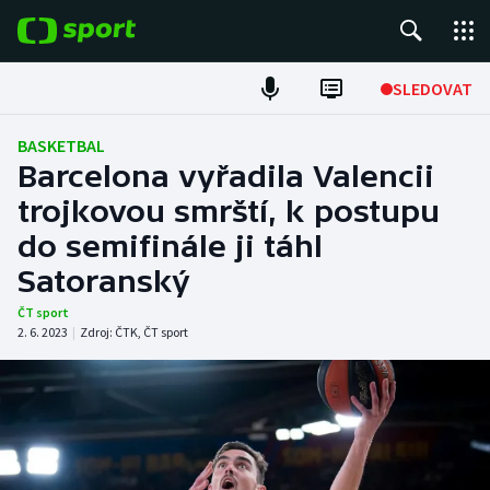
POPULÁRNÍ
SLEDOVAT
Fotbal
BASKETBAL
Barcelona vyřadila Valencii
Hokej
trojkovou smrští, k postupu
do semifinále ji táhl
Tenis
Satoranský
Atletika
ČT sport
2. 6. 2023
|
Zdroj:
ČTK
,
ČT sport
Cyklistika
DALŠÍ SPORTY
Americký fotbal
NEPŘEHLÉDNĚTE