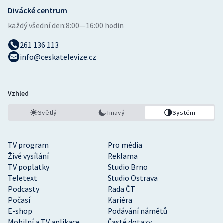
Divácké centrum
každý všední den:
8:00—16:00 hodin
261 136 113
info@ceskatelevize.cz
Vzhled
Světlý
Tmavý
Systém
TV program
Pro média
Živé vysílání
Reklama
TV poplatky
Studio Brno
Teletext
Studio Ostrava
Podcasty
Rada ČT
Počasí
Kariéra
E-shop
Podávání námětů
Mobilní a TV aplikace
Časté dotazy