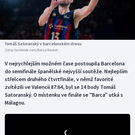
Baseball a softbal
Soutěže
Basketbal
Historické návraty
Biatlon
Aplikace ČT sport
Tomáš Satoranský v barcelonském dresu
Boby a skeleton
AZ kvíz
Zdroj:
facebook.com/Barça Basket
Box
V nejrychlejším možném čase postoupila Barcelona
do semifinále španělské nejvyšší soutěže. Nejlepším
Curling
střelcem druhého čtvrtfinále, v němž favorité
zvítězili ve Valencii 87:64, byl se 14 body Tomáš
Dostihy
Satoranský. O místenku ve finále se "Barca" utká s
Málagou.
Florbal
Futsal
Golf