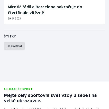
Stolní tenis
Mirotič řádil a Barcelona nakračuje do
čtvrtfinále vítězně
Triatlon
29. 5. 2023
Veslování
ŠTÍTKY
Vodní slalom
Basketbal
Volejbal
Ostatní
APLIKACE ČT SPORT
Mějte celý sportovní svět vždy u sebe i na
velké obrazovce.