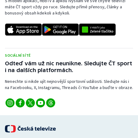
S mobilní aplikací, HbbTV a apkou iVysílání ve své chytré televizi
máte ČT sport vždy po ruce. Sledujte přímé přenosy, články a
bonusový obsah kdekoli a kdykoli.
SOCIÁLNÍ SÍTĚ
Odteď vám už nic neunikne. Sledujte ČT sport
i na dalších platformách.
Nenechte si nikde ujít nejnovější sportovní události. Sledujte nás i
na Facebooku, X, Instagramu, Threads či YouTube a buďte v obraze.