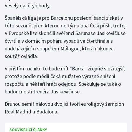
Veselý dal čtyři body.
Olympijské hry
Španělská liga je pro Barcelonu poslední šancí získat v
Parasport
této sezoně, před kterou do týmu oba Češi přišli, trofej.
V Evropské lize skončili svěřenci Šarunase Jasikevičiuse
Plavání
čtvrtí a v domácím poháru vypadli ve čtvrtfinále s
nadcházejícím soupeřem Málagou, která nakonec
Plážový volejbal
soutěž ovládla.
Ragby
V příštím ročníku to bude mít "Barca" zřejmě složitější,
protože podle médií čeká mužstvo výrazné snížení
Rychlobruslení
rozpočtu a někteří hráči odejdou. Spekuluje se také o
budoucnosti trenéra Jasikevičiuse.
Rychlostní kanoistika
Druhou semifinálovou dvojici tvoří euroligový šampion
Short track
Real Madrid a Badalona.
Sportovní střelba
SOUVISEJÍCÍ ČLÁNKY