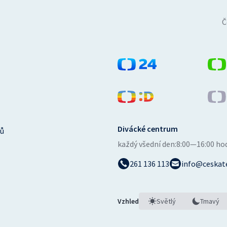
Č
Divácké centrum
ů
každý všední den:
8:00—16:00 ho
261 136 113
info@ceskate
Vzhled
Světlý
Tmavý