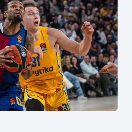
Moderní pětiboj
Triatlon
Motorsport
Veslování
Olympijské hry
Vodní slalom
Parasport
Volejbal
Plavání
Ostatní
Plážový volejbal