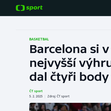
POPULÁRNÍ
DALŠÍ SPORTY
Fotbal
Americký fotbal
BASKETBAL
Barcelona si v
Hokej
Baseball a softbal
nejvyšší výhr
Tenis
Basketbal
Atletika
dal čtyři body
Biatlon
Cyklistika
Boby a skeleton
ČT sport
5. 2. 2025
|
Zdroj:
ČT sport
Box