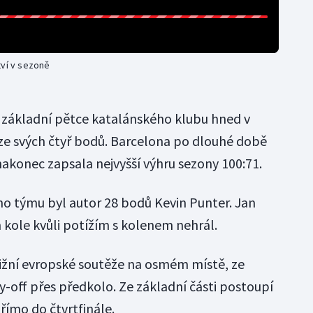
tví v sezoně
v základní pětce katalánského klubu hned v
 ze svých čtyř bodů. Barcelona po dlouhé době
nakonec zapsala nejvyšší výhru sezony 100:71.
o týmu byl autor 28 bodů Kevin Punter. Jan
 kole kvůli potížím s kolenem nehrál.
tižní evropské soutěže na osmém místě, ze
y-off přes předkolo. Ze základní části postoupí
římo do čtvrtfinále.