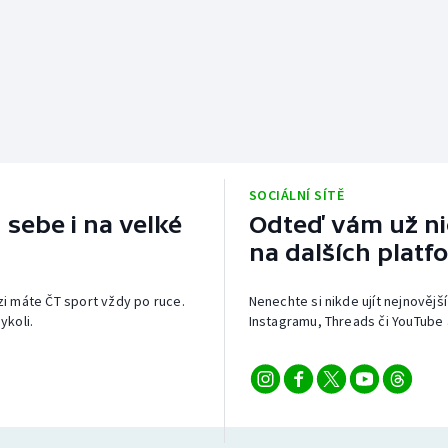
SOCIÁLNÍ SÍTĚ
 sebe i na velké
Odteď vám už nic
na dalších platf
izi máte ČT sport vždy po ruce.
Nenechte si nikde ujít nejnovější
ykoli.
Instagramu, Threads či YouTube 