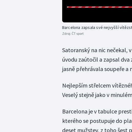
Barcelona zapsala své nejvyšší vítězs
Zdroj:
ČT sport
Satoranský na nic nečekal, 
úvodu zaútočil a zapsal dva
jasně přehrávala soupeře a 
Nejlepším střelcem vítěznéh
Veselý stejně jako v minulém
Barcelona je v tabulce pres
kterého se postupuje do pla
deset mužstev, z toho šest p