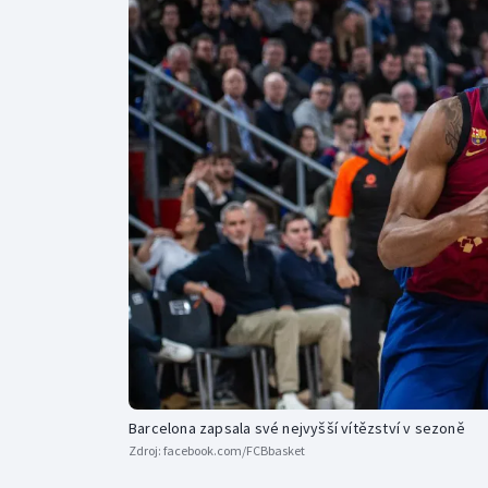
Curling
Dostihy
Florbal
Futsal
Golf
Gymnastika
Barcelona zapsala své nejvyšší vítězství v sezoně
Zdroj:
facebook.com/FCBbasket