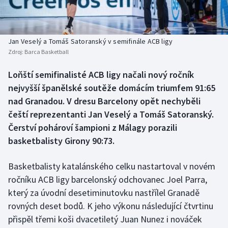
Baseball a softbal
Soutěže
Basketbal
Historické návraty
Jan Veselý a Tomáš Satoranský v semifinále ACB ligy
Zdroj:
Barca Basketball
Biatlon
Aplikace ČT sport
Loňští semifinalisté ACB ligy načali nový ročník
Boby a skeleton
AZ kvíz
nejvyšší španělské soutěže domácím triumfem 91:65
nad Granadou. V dresu Barcelony opět nechyběli
Box
čeští reprezentanti Jan Veselý a Tomáš Satoranský.
Čerství pohároví šampioni z Málagy porazili
Curling
basketbalisty Girony 90:73.
Dostihy
Basketbalisty katalánského celku nastartoval v novém
Florbal
ročníku ACB ligy barcelonský odchovanec Joel Parra,
který za úvodní desetiminutovku nastřílel Granadě
Futsal
rovných deset bodů. K jeho výkonu následující čtvrtinu
přispěl třemi koši dvacetiletý Juan Nunez i nováček
Golf