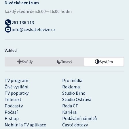
Divácké centrum
každý všední den:
8:00—16:00 hodin
261 136 113
info@ceskatelevize.cz
Vzhled
Světlý
Tmavý
Systém
TV program
Pro média
Živé vysílání
Reklama
TV poplatky
Studio Brno
Teletext
Studio Ostrava
Podcasty
Rada ČT
Počasí
Kariéra
E-shop
Podávání námětů
Mobilní a TV aplikace
Časté dotazy