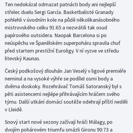
Ten nedokázal odmazat patnácti body ani nejlepší
Olympijské hry
střelec duelu Sergi García. Basketbalisté Granady
pohlehli v úvodním kole na půdě několikanásobného
Parasport
mistrovského celku 91:65 a nezvrátili tak osud
papírového outsidera. Naopak Barcelona si po
Plavání
neúspěchu ve Španělském superpoháru spravila chuť
před startem prestižní Euroligy. V ní vyzve ve středu
Plážový volejbal
litevský Kaunas.
Ragby
Český podkošový dlouhán Jan Veselý v ligové premiéře
neminul a na vysoké výhře se podílel osmi body a
Rychlobruslení
dvěma doskoky. Rozehrávač Tomáš Satoranský byl s
pěti asistencemi nejlépe přihrávajícím hráčem svého
Rychlostní kanoistika
týmu. Další utkání domácí soutěže odehrají příští neděli
Short track
v Lleidě.
Snový start nové sezony zažívají hráči Málagy, po
Sportovní střelba
dvojím pohárovém triumfu smázli Gironu 90:73 a