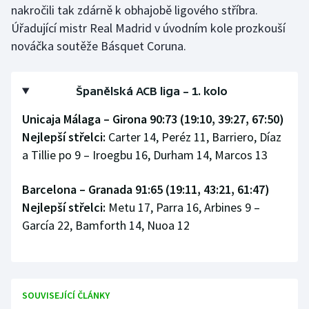
nakročili tak zdárně k obhajobě ligového stříbra.
Stolní tenis
Úřadující mistr Real Madrid v úvodním kole prozkouší
Triatlon
nováčka soutěže Básquet Coruna.
Veslování
Španělská ACB liga – 1. kolo
Vodní slalom
Unicaja Málaga – Girona 90:73 (19:10, 39:27, 67:50)
Nejlepší střelci:
Carter 14, Peréz 11, Barriero, Díaz
Volejbal
a Tillie po 9 – Iroegbu 16, Durham 14, Marcos 13
Ostatní
Barcelona – Granada 91:65 (19:11, 43:21, 61:47)
Nejlepší střelci:
Metu 17, Parra 16, Arbines 9 –
García 22, Bamforth 14, Nuoa 12
SOUVISEJÍCÍ ČLÁNKY