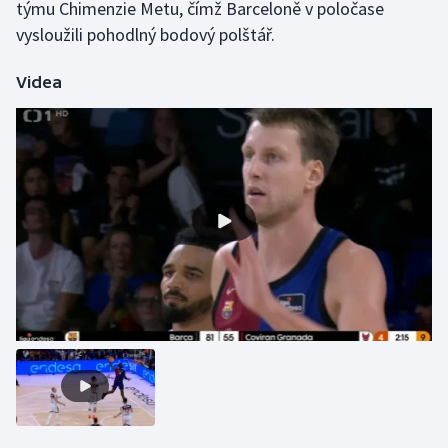
týmu Chimenzie Metu, čímž Barceloně v poločase
vysloužili pohodlný bodový polštář.
Gymnastika
Videa
Házená
Jezdectví
Judo
Krasobruslení
Lezení
Lyže a snowboard
Moderní pětiboj
Motorsport