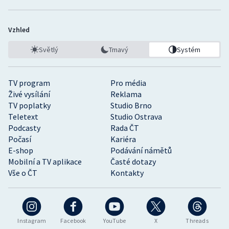
Vzhled
Světlý
Tmavý
Systém
TV program
Pro média
Živé vysílání
Reklama
TV poplatky
Studio Brno
Teletext
Studio Ostrava
Podcasty
Rada ČT
Počasí
Kariéra
E-shop
Podávání námětů
Mobilní a TV aplikace
Časté dotazy
Vše o ČT
Kontakty
Instagram
Facebook
YouTube
X
Threads