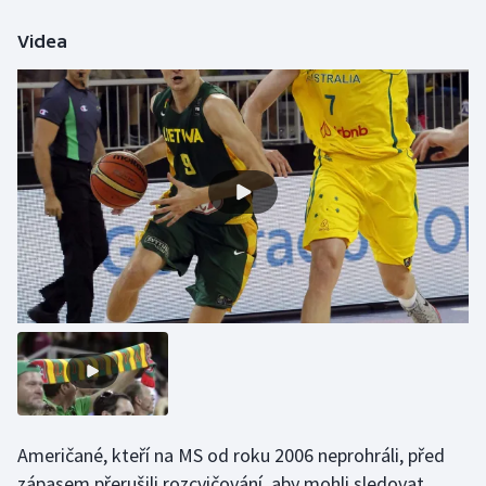
Videa
Gymnastika
Házená
Jezdectví
Judo
Krasobruslení
Lezení
Lyže a snowboard
Moderní pětiboj
Američané, kteří na MS od roku 2006 neprohráli, před
Motorsport
zápasem přerušili rozcvičování, aby mohli sledovat