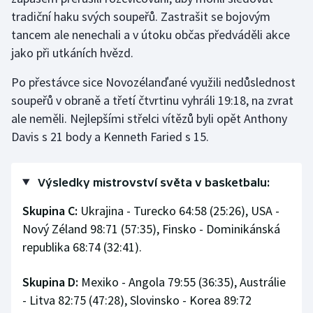
tradiční haku svých soupeřů. Zastrašit se bojovým
Olympijské hry
tancem ale nenechali a v útoku občas předváděli akce
jako při utkáních hvězd.
Parasport
Po přestávce sice Novozélanďané využili nedůslednost
Plavání
soupeřů v obraně a třetí čtvrtinu vyhráli 19:18, na zvrat
ale neměli. Nejlepšími střelci vítězů byli opět Anthony
Plážový volejbal
Davis s 21 body a Kenneth Faried s 15.
Ragby
Výsledky mistrovství světa v basketbalu:
Rychlobruslení
Skupina C:
Ukrajina - Turecko 64:58 (25:26), USA -
Rychlostní kanoistika
Nový Zéland 98:71 (57:35), Finsko - Dominikánská
republika 68:74 (32:41).
Short track
Skupina D:
Mexiko - Angola 79:55 (36:35), Austrálie
Sportovní střelba
- Litva 82:75 (47:28), Slovinsko - Korea 89:72