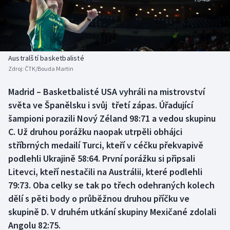
Baseball a softbal
Soutěže
Basketbal
Historické návraty
Biatlon
Aplikace ČT sport
Australští basketbalisté
Zdroj:
ČTK/Bouda Martin
Boby a skeleton
AZ kvíz
Madrid – Basketbalisté USA vyhráli na mistrovství
světa ve Španělsku i svůj třetí zápas. Úřadující
Box
šampioni porazili Nový Zéland 98:71 a vedou skupinu
Curling
C. Už druhou porážku naopak utrpěli obhájci
stříbrných medailí Turci, kteří v céčku překvapivě
Dostihy
podlehli Ukrajině 58:64. První porážku si připsali
Litevci, kteří nestačili na Austrálii, které podlehli
Florbal
79:73. Oba celky se tak po třech odehraných kolech
dělí s pěti body o průběžnou druhou příčku ve
Futsal
skupině D. V druhém utkání skupiny Mexičané zdolali
Angolu 82:75.
Golf