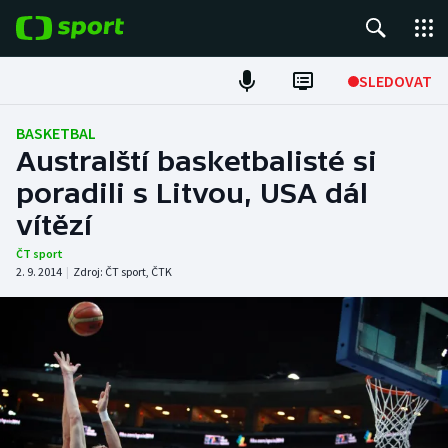
POPULÁRNÍ
SLEDOVAT
Fotbal
BASKETBAL
Australští basketbalisté si
Hokej
poradili s Litvou, USA dál
vítězí
Tenis
ČT sport
Atletika
2. 9. 2014
|
Zdroj:
ČT sport
,
ČTK
Cyklistika
DALŠÍ SPORTY
Americký fotbal
NEPŘEHLÉDNĚTE