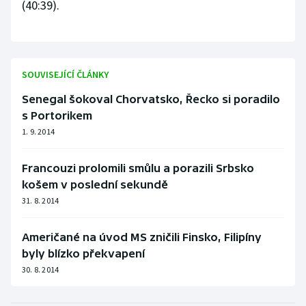
(40:39).
Stolní tenis
Triatlon
SOUVISEJÍCÍ ČLÁNKY
Veslování
Senegal šokoval Chorvatsko, Řecko si poradilo
Vodní slalom
s Portorikem
1. 9. 2014
Volejbal
Francouzi prolomili smůlu a porazili Srbsko
Ostatní
košem v poslední sekundě
31. 8. 2014
Američané na úvod MS zničili Finsko, Filipíny
byly blízko překvapení
30. 8. 2014