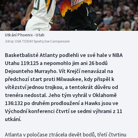
Atletika
Soutěže
Baseball a softbal
Historické návraty
Basketbal
Aplikace ČT sport
Utkání Phoenix - Utah
Zdroj:
USA TODAY Sports/Joe Camporeale
Biatlon
AZ kvíz
Basketbalisté Atlanty podlehli ve své hale v NBA
Utahu 119:125 a nepomohlo jim ani 26 bodů
Boby a skeleton
Dejounteho Murrayho. Vít Krejčí nenavázal na
Box
předchozí start proti Milwaukee, kdy přispěl k
vítězství jednou trojkou, a tentokrát důvěru od
Curling
trenéra nedostal. Jeho tým vyhrál v Oklahomě
136:132 po druhém prodloužení a Hawks jsou ve
Cyklistika
Východní konferenci čtvrtí se sedmi výhrami z 11
utkání.
Dostihy
Atlanta v poločase ztrácela devět bodů, třetí čtvrtinu
Florbal