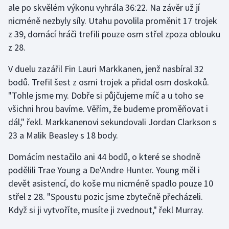
ale po skvělém výkonu vyhrála 36:22. Na závěr už jí
nicméně nezbyly síly. Utahu povolila proměnit 17 trojek
Futsal
z 39, domácí hráči trefili pouze osm střel zpoza oblouku
z 28.
Golf
V duelu zazářil Fin Lauri Markkanen, jenž nasbíral 32
Gymnastika
bodů. Trefil šest z osmi trojek a přidal osm doskoků.
"Tohle jsme my. Dobře si půjčujeme míč a u toho se
Házená
všichni hrou bavíme. Věřím, že budeme proměňovat i
dál," řekl. Markkanenovi sekundovali Jordan Clarkson s
Jezdectví
23 a Malik Beasley s 18 body.
Judo
Domácím nestačilo ani 44 bodů, o které se shodně
podělili Trae Young a De'Andre Hunter. Young měl i
Krasobruslení
devět asistencí, do koše mu nicméně spadlo pouze 10
Lezení
střel z 28. "Spoustu pozic jsme zbytečně přecházeli.
Když si ji vytvoříte, musíte ji zvednout," řekl Murray.
Lyže a snowboard