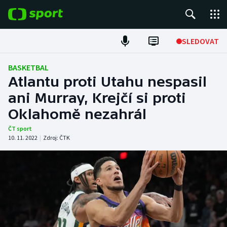
POPULÁRNÍ
SLEDOVAT
ME v atletice
BASKETBAL
Atlantu proti Utahu nespasil
ME v plavání
ani Murray, Krejčí si proti
Oklahomě nezahrál
Fotbal
ČT sport
Hokej
10. 11. 2022
|
Zdroj:
ČTK
Tenis
DALŠÍ SPORTY
Americký fotbal
NEPŘEHLÉDNĚTE