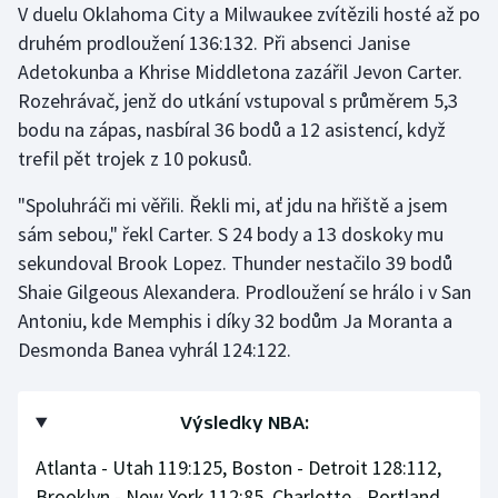
V duelu Oklahoma City a Milwaukee zvítězili hosté až po
druhém prodloužení 136:132. Při absenci Janise
Adetokunba a Khrise Middletona zazářil Jevon Carter.
Rozehrávač, jenž do utkání vstupoval s průměrem 5,3
bodu na zápas, nasbíral 36 bodů a 12 asistencí, když
trefil pět trojek z 10 pokusů.
"Spoluhráči mi věřili. Řekli mi, ať jdu na hřiště a jsem
sám sebou," řekl Carter. S 24 body a 13 doskoky mu
sekundoval Brook Lopez. Thunder nestačilo 39 bodů
Shaie Gilgeous Alexandera. Prodloužení se hrálo i v San
Antoniu, kde Memphis i díky 32 bodům Ja Moranta a
Desmonda Banea vyhrál 124:122.
Výsledky NBA:
Atlanta - Utah 119:125, Boston - Detroit 128:112,
Brooklyn - New York 112:85, Charlotte - Portland