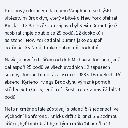
Moderní pětiboj
Pod novým koučem Jacquem Vaughnem se blýskl
vítězstvím Brooklyn, který v bitvě o New York přehrál
Motorsport
Knicks 112:85. Hvězdou zápasu byl Kevin Durant, jenž
nasbíral triple double za 29 bodů, 12 doskoků i
Olympijské hry
asistencí. New York zdolal Durant jako soupeř
potřinácté v řadě, triple double měl podruhé.
Parasport
Navíc je prvním hráčem od dob Michaela Jordana, jenž
Plavání
dal aspoň 25 bodů ve všech úvodních 12 zápasech
sezony. Jordan to dokázal v roce 1988 v 16 duelech. Při
Plážový volejbal
absenci Kyrieho Irvinga Brooklynu výrazně pomohl
střelec Seth Curry, jenž trefil šest trojek a nastřádal 23
Ragby
bodů.
Rychlobruslení
Nets nicméně stále zůstávají s bilancí 5-7 jedenáctí ve
Východní konferenci. Knicks drží s bilancí 5-6 sedmou
Rychlostní kanoistika
příčku, byť tentokrát bylo týmu málo 24 bodů a 11