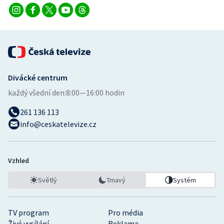
Divácké centrum
každý všední den:
8:00—16:00 hodin
261 136 113
info@ceskatelevize.cz
Vzhled
Světlý
Tmavý
Systém
TV program
Pro média
Živé vysílání
Reklama