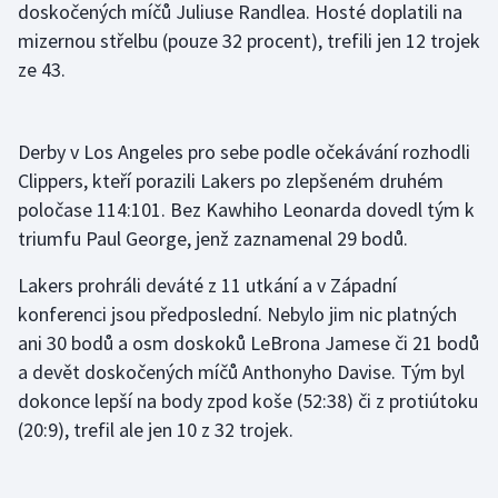
doskočených míčů Juliuse Randlea. Hosté doplatili na
Short track
mizernou střelbu (pouze 32 procent), trefili jen 12 trojek
ze 43.
Sportovní střelba
Stolní tenis
Derby v Los Angeles pro sebe podle očekávání rozhodli
Triatlon
Clippers, kteří porazili Lakers po zlepšeném druhém
poločase 114:101. Bez Kawhiho Leonarda dovedl tým k
Veslování
triumfu Paul George, jenž zaznamenal 29 bodů.
Vodní slalom
Lakers prohráli deváté z 11 utkání a v Západní
konferenci jsou předposlední. Nebylo jim nic platných
Volejbal
ani 30 bodů a osm doskoků LeBrona Jamese či 21 bodů
a devět doskočených míčů Anthonyho Davise. Tým byl
Ostatní
dokonce lepší na body zpod koše (52:38) či z protiútoku
(20:9), trefil ale jen 10 z 32 trojek.