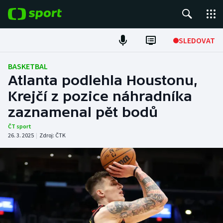
POPULÁRNÍ
SLEDOVAT
Fotbal
BASKETBAL
Atlanta podlehla Houstonu,
Hokej
Krejčí z pozice náhradníka
zaznamenal pět bodů
Tenis
ČT sport
Atletika
26. 3. 2025
|
Zdroj:
ČTK
Cyklistika
DALŠÍ SPORTY
Americký fotbal
NEPŘEHLÉDNĚTE