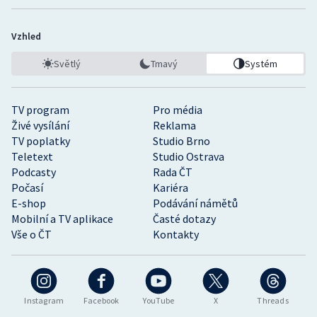
Vzhled
Světlý
Tmavý
Systém
TV program
Pro média
Živé vysílání
Reklama
TV poplatky
Studio Brno
Teletext
Studio Ostrava
Podcasty
Rada ČT
Počasí
Kariéra
E-shop
Podávání námětů
Mobilní a TV aplikace
Časté dotazy
Vše o ČT
Kontakty
Instagram
Facebook
YouTube
X
Threads