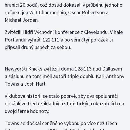
hranici 20 bodů, což dosud dokázali v průběhu jednoho
Olympijské hry
ročníku jen Wilt Chamberlain, Oscar Robertson a
Michael Jordan.
Parasport
Zvítězili i lídři Východní konference z Clevelandu. V hale
Plavání
Portlandu vyhráli 122:111 a po sérii čtyř porážek si
připsali druhý úspěch za sebou.
Plážový volejbal
Ragby
Newyorští Knicks zvítězili doma 128:113 nad Dallasem
a zásluhu na tom měli autoři triple doublu Karl-Anthony
Rychlobruslení
Towns a Josh Hart.
Rychlostní kanoistika
V klubové historii se stalo poprvé, aby dva spoluhráči
dosáhli ve třech základních statistických ukazatelích na
Short track
dvojciferné hodnoty.
Sportovní střelba
Towns se dočkal ceněného výkonu po více než třech