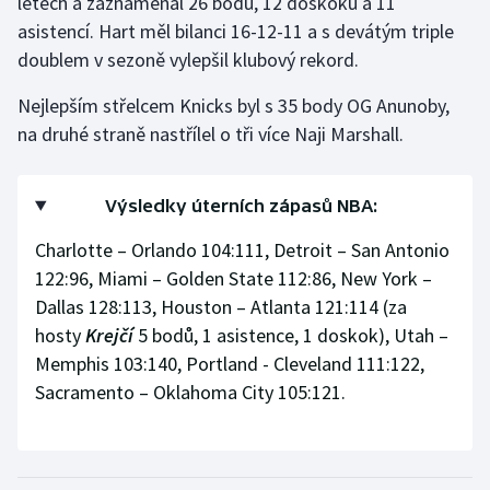
letech a zaznamenal 26 bodů, 12 doskoků a 11
Stolní tenis
asistencí. Hart měl bilanci 16-12-11 a s devátým triple
doublem v sezoně vylepšil klubový rekord.
Triatlon
Nejlepším střelcem Knicks byl s 35 body OG Anunoby,
Veslování
na druhé straně nastřílel o tři více Naji Marshall.
Vodní slalom
Výsledky úterních zápasů NBA:
Volejbal
Charlotte – Orlando 104:111, Detroit – San Antonio
122:96, Miami – Golden State 112:86, New York –
Ostatní
Dallas 128:113, Houston – Atlanta 121:114 (za
hosty
Krejčí
5 bodů, 1 asistence, 1 doskok), Utah –
Memphis 103:140, Portland - Cleveland 111:122,
Sacramento – Oklahoma City 105:121.