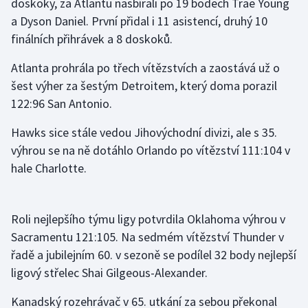
doskoky, za Atlantu nasbírali po 19 bodech Trae Young
a Dyson Daniel. První přidal i 11 asistencí, druhý 10
Gymnastika
finálních přihrávek a 8 doskoků.
Házená
Atlanta prohrála po třech vítězstvích a zaostává už o
šest výher za šestým Detroitem, který doma porazil
Jezdectví
122:96 San Antonio.
Judo
Hawks sice stále vedou Jihovýchodní divizi, ale s 35.
výhrou se na ně dotáhlo Orlando po vítězství 111:104 v
Krasobruslení
hale Charlotte.
Lezení
Roli nejlepšího týmu ligy potvrdila Oklahoma výhrou v
Lyže a snowboard
Sacramentu 121:105. Na sedmém vítězství Thunder v
řadě a jubilejním 60. v sezoně se podílel 32 body nejlepší
Moderní pětiboj
ligový střelec Shai Gilgeous-Alexander.
Motorsport
Kanadský rozehrávač v 65. utkání za sebou překonal