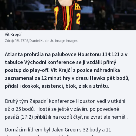
Baseball a softbal
Soutěže
Basketbal
Historické návraty
Biatlon
Aplikace ČT sport
Vít Krejčí
Zdroj:
REUTERS/Daniel Kucin Jr.-Imagn Images
Boby a skeleton
AZ kvíz
Atlanta prohrála na palubovce Houstonu 114:121 a v
tabulce Východní konference se jí vzdálil přímý
Box
postup do play-off. Vít Krejčí z pozice náhradníka
Curling
zaznamenal za 12 minut hry v dresu Hawks pět bodů,
přidal i doskok, asistenci, blok, zisk a ztrátu.
Dostihy
Druhý tým Západní konference Houston vedl v utkání
Florbal
až o 25 bodů. Hosté se ještě v závěru po povedené
pasáži (17:2) přiblížili na rozdíl čtyř, na zvrat ale neměli.
Futsal
Domácím lídrem byl Jalen Green s 32 body a 11
Golf