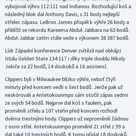
vybojoval výhru 112:111 nad Indianou. Rozhodující koš a
následný blok dal Anthony Davis, s 31 body nejlepší
Gymnastika
střelec zápasu. LeBron James přispěl k výhře 26 body a
Házená
přiblížil se rekordu Kareema Abdul-Jabbara na 63 bodů.
Abdul-Jabbar zatím stále vede s výkonem 38 387 bodů.
Jezdectví
Lídr Západní konference Denver zvítězil nad obhájci
Judo
titulu Golden State 134:117 i díky triple doublu Nikoly
Jokiče za 22 bodů, 14 doskoků a 16 asistencí.
Krasobruslení
Clippers byli v Milwaukee blízko výhře, neboť čtyři
minuty před koncem vedli o šest bodů. Jenže pak už
Lezení
neskórovali a Antetokounmpo sám otočil zápas sedmi
Lyže a snowboard
ze svých 54 bodů. Nejprve dal koš s faulem, pak
proměnili střelu a 107 vteřin před koncem rozhodl
Moderní pětiboj
dvěma trestnými hody. Clippers už neproměnili žádnou
z osmi střel. Antetokounmpo proměnil 21 střel z 39 a
Motorsport
dal také 10 trestných hodů. K tomu přidal 18 doskoků.