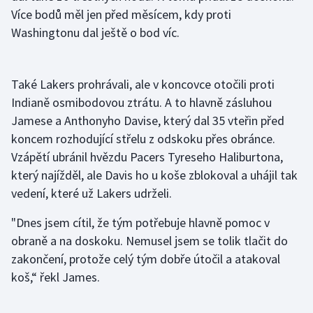
Více bodů měl jen před měsícem, kdy proti
Olympijské hry
Washingtonu dal ještě o bod víc.
Parasport
Také Lakers prohrávali, ale v koncovce otočili proti
Plavání
Indianě osmibodovou ztrátu. A to hlavně zásluhou
Jamese a Anthonyho Davise, který dal 35 vteřin před
Plážový volejbal
koncem rozhodující střelu z odskoku přes obránce.
Ragby
Vzápětí ubránil hvězdu Pacers Tyreseho Haliburtona,
který najížděl, ale Davis ho u koše zblokoval a uhájil tak
Rychlobruslení
vedení, které už Lakers udrželi.
"Dnes jsem cítil, že tým potřebuje hlavně pomoc v
Rychlostní kanoistika
obraně a na doskoku. Nemusel jsem se tolik tlačit do
Short track
zakončení, protože celý tým dobře útočil a atakoval
koš,“ řekl James.
Sportovní střelba