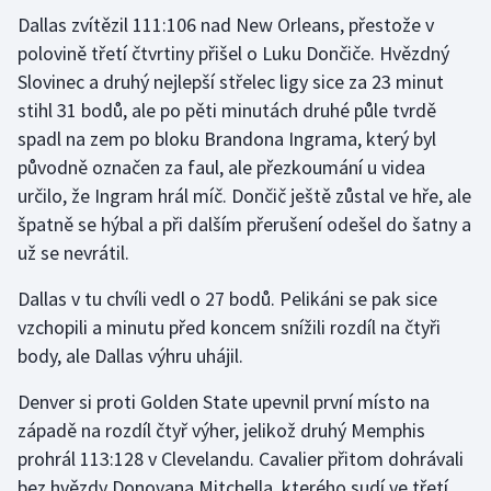
Stolní tenis
Dallas zvítězil 111:106 nad New Orleans, přestože v
polovině třetí čtvrtiny přišel o Luku Dončiče. Hvězdný
Triatlon
Slovinec a druhý nejlepší střelec ligy sice za 23 minut
stihl 31 bodů, ale po pěti minutách druhé půle tvrdě
Veslování
spadl na zem po bloku Brandona Ingrama, který byl
původně označen za faul, ale přezkoumání u videa
Vodní slalom
určilo, že Ingram hrál míč. Dončič ještě zůstal ve hře, ale
špatně se hýbal a při dalším přerušení odešel do šatny a
Volejbal
už se nevrátil.
Ostatní
Dallas v tu chvíli vedl o 27 bodů. Pelikáni se pak sice
vzchopili a minutu před koncem snížili rozdíl na čtyři
body, ale Dallas výhru uhájil.
Denver si proti Golden State upevnil první místo na
západě na rozdíl čtyř výher, jelikož druhý Memphis
prohrál 113:128 v Clevelandu. Cavalier přitom dohrávali
bez hvězdy Donovana Mitchella, kterého sudí ve třetí