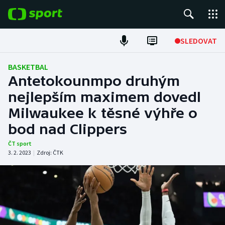
POPULÁRNÍ
SLEDOVAT
Fotbal
BASKETBAL
Antetokounmpo druhým
Hokej
nejlepším maximem dovedl
Milwaukee k těsné výhře o
Tenis
bod nad Clippers
Atletika
ČT sport
3. 2. 2023
|
Zdroj:
ČTK
Cyklistika
DALŠÍ SPORTY
Americký fotbal
NEPŘEHLÉDNĚTE