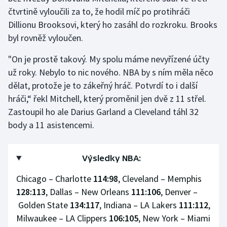
čtvrtině vyloučili za to, že hodil míč po protihráči
Dillionu Brooksovi, který ho zasáhl do rozkroku. Brooks
byl rovněž vyloučen.
"On je prostě takový. My spolu máme nevyřízené účty
už roky. Nebylo to nic nového. NBA by s ním měla něco
dělat, protože je to zákeřný hráč. Potvrdí to i další
hráči,“ řekl Mitchell, který proměnil jen dvě z 11 střel.
Zastoupil ho ale Darius Garland a Cleveland táhl 32
body a 11 asistencemi.
Výsledky NBA:
Chicago – Charlotte
114:98
, Cleveland – Memphis
128:113
, Dallas – New Orleans
111:106
, Denver –
Golden State
134:117
, Indiana – LA Lakers
111:112
,
Milwaukee – LA Clippers
106:105
, New York – Miami