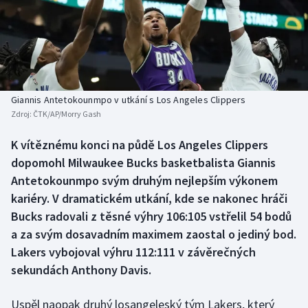
Baseball a softbal
Soutěže
Basketbal
Historické návraty
Biatlon
Aplikace ČT sport
Giannis Antetokounmpo v utkání s Los Angeles Clippers
Boby a skeleton
AZ kvíz
Zdroj:
ČTK/AP/Morry Gash
Box
K vítěznému konci na půdě Los Angeles Clippers
dopomohl Milwaukee Bucks basketbalista Giannis
Curling
Antetokounmpo svým druhým nejlepším výkonem
kariéry. V dramatickém utkání, kde se nakonec hráči
Dostihy
Bucks radovali z těsné výhry 106:105 vstřelil 54 bodů
a za svým dosavadním maximem zaostal o jediný bod.
Florbal
Lakers vybojoval výhru 112:111 v závěrečných
sekundách Anthony Davis.
Futsal
Uspěl naopak druhý losangeleský tým Lakers, který
Golf