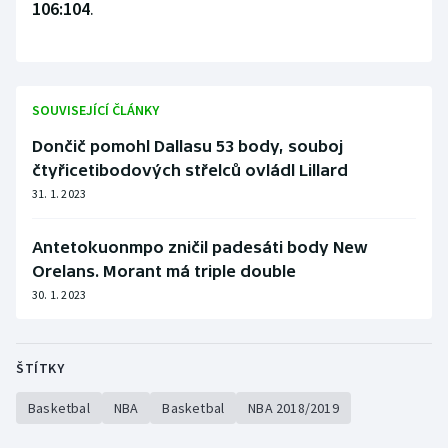
106:104
.
SOUVISEJÍCÍ ČLÁNKY
Dončič pomohl Dallasu 53 body, souboj
čtyřicetibodových střelců ovládl Lillard
31. 1. 2023
Antetokuonmpo zničil padesáti body New
Orelans. Morant má triple double
30. 1. 2023
ŠTÍTKY
Basketbal
NBA
Basketbal
NBA 2018/2019