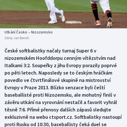
Baseball a softbal
Soutěže
Basketbal
Historické návraty
Biatlon
Aplikace ČT sport
Utkání Česko – Nizozemsko
Zdroj:
Jan Beneš
Boby a skeleton
AZ kvíz
České softbalistky načaly turnaj Super 6 v
nizozemském Hoofddorpu cenným vítězstvím nad
Box
Italkami 3:2. Soupeřky z jihu Evropy porazily poprvé
Curling
po pěti letech. Naposledy se to českým hráčkám
povedlo ve čtvrtfinálové skupině na mistrovství
Dostihy
Evropy v Praze 2013. Blízko senzace byli čeští
baseballisté proti Nizozemsku, ale mohutný finiš v
Florbal
závěru utkání na vyrovnání nestačil a favorit vyhrál
těsně 7:6. Přímé přenosy dalších zápasů sledujte
Futsal
exkluzivně na webu ctsport.cz. Softbalistky nastoupí
proti Rusku od 10:30, baseballisty čeká duel se
Golf