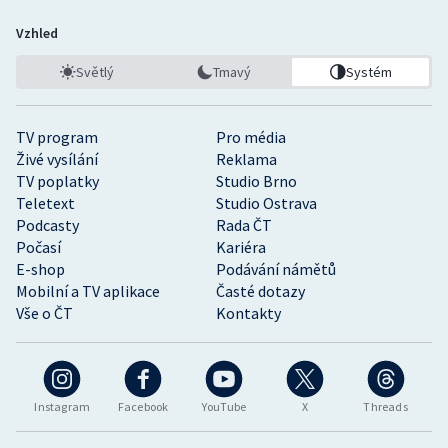
Vzhled
Světlý
Tmavý
Systém
TV program
Pro média
Živé vysílání
Reklama
TV poplatky
Studio Brno
Teletext
Studio Ostrava
Podcasty
Rada ČT
Počasí
Kariéra
E-shop
Podávání námětů
Mobilní a TV aplikace
Časté dotazy
Vše o ČT
Kontakty
Instagram
Facebook
YouTube
X
Threads