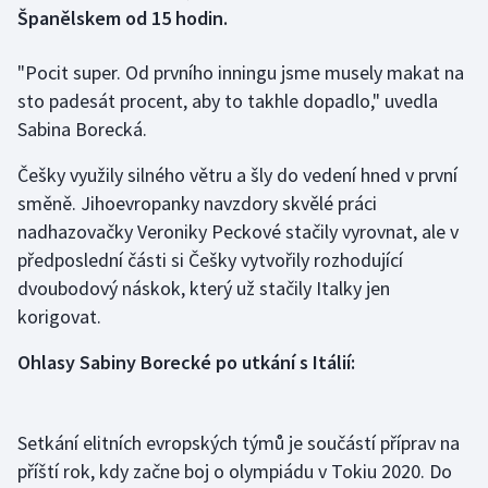
Španělskem od 15 hodin.
Gymnastika
"Pocit super. Od prvního inningu jsme musely makat na
sto padesát procent, aby to takhle dopadlo," uvedla
Házená
Sabina Borecká.
Jezdectví
Češky využily silného větru a šly do vedení hned v první
směně. Jihoevropanky navzdory skvělé práci
Judo
nadhazovačky Veroniky Peckové stačily vyrovnat, ale v
předposlední části si Češky vytvořily rozhodující
Krasobruslení
dvoubodový náskok, který už stačily Italky jen
Lezení
korigovat.
Ohlasy Sabiny Borecké po utkání s Itálií:
Lyže a snowboard
Moderní pětiboj
Setkání elitních evropských týmů je součástí příprav na
Motorsport
příští rok, kdy začne boj o olympiádu v Tokiu 2020. Do