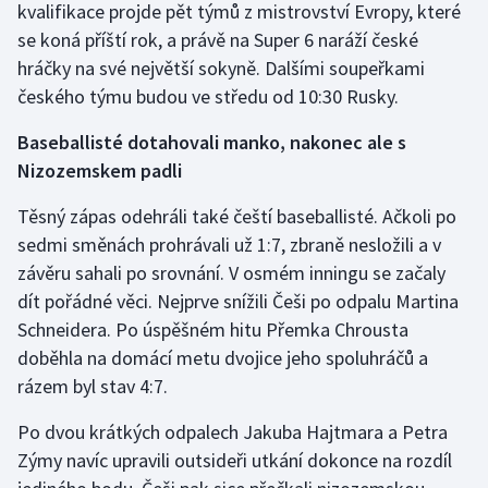
kvalifikace projde pět týmů z mistrovství Evropy, které
Olympijské hry
se koná příští rok, a právě na Super 6 naráží české
hráčky na své největší sokyně. Dalšími soupeřkami
Parasport
českého týmu budou ve středu od 10:30 Rusky.
Plavání
Baseballisté dotahovali manko, nakonec ale s
Nizozemskem padli
Plážový volejbal
Těsný zápas odehráli také čeští baseballisté. Ačkoli po
Ragby
sedmi směnách prohrávali už 1:7, zbraně nesložili a v
závěru sahali po srovnání. V osmém inningu se začaly
Rychlobruslení
dít pořádné věci. Nejprve snížili Češi po odpalu Martina
Schneidera. Po úspěšném hitu Přemka Chrousta
Rychlostní kanoistika
doběhla na domácí metu dvojice jeho spoluhráčů a
rázem byl stav 4:7.
Short track
Po dvou krátkých odpalech Jakuba Hajtmara a Petra
Sportovní střelba
Zýmy navíc upravili outsideři utkání dokonce na rozdíl