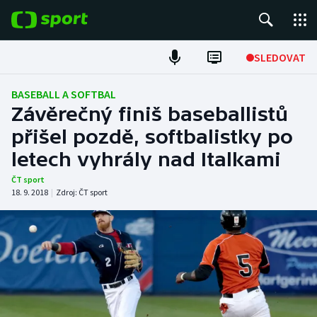
POPULÁRNÍ
SLEDOVAT
Fotbal
BASEBALL A SOFTBAL
Závěrečný finiš baseballistů
Hokej
přišel pozdě, softbalistky po
letech vyhrály nad Italkami
Tenis
ČT sport
Atletika
18. 9. 2018
|
Zdroj:
ČT sport
Cyklistika
DALŠÍ SPORTY
Americký fotbal
NEPŘEHLÉDNĚTE