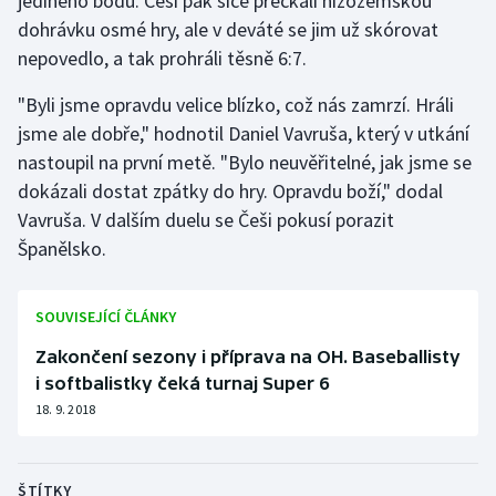
jediného bodu. Češi pak sice přečkali nizozemskou
Stolní tenis
dohrávku osmé hry, ale v deváté se jim už skórovat
nepovedlo, a tak prohráli těsně 6:7.
Triatlon
"Byli jsme opravdu velice blízko, což nás zamrzí. Hráli
Veslování
jsme ale dobře," hodnotil Daniel Vavruša, který v utkání
nastoupil na první metě. "Bylo neuvěřitelné, jak jsme se
Vodní slalom
dokázali dostat zpátky do hry. Opravdu boží," dodal
Vavruša. V dalším duelu se Češi pokusí porazit
Volejbal
Španělsko.
Ostatní
SOUVISEJÍCÍ ČLÁNKY
Zakončení sezony i příprava na OH. Baseballisty
i softbalistky čeká turnaj Super 6
18. 9. 2018
ŠTÍTKY