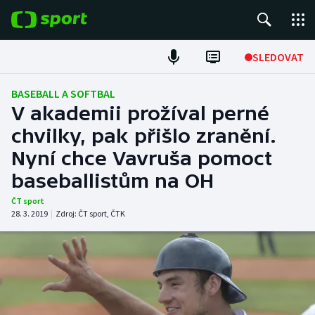
POPULÁRNÍ
SLEDOVAT
Fotbal
BASEBALL A SOFTBAL
V akademii prožíval perné
Hokej
chvilky, pak přišlo zranění.
Nyní chce Vavruša pomoct
Tenis
baseballistům na OH
Atletika
ČT sport
28. 3. 2019
|
Zdroj:
ČT sport
,
ČTK
Cyklistika
DALŠÍ SPORTY
Americký fotbal
NEPŘEHLÉDNĚTE