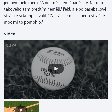
jediným bělochem. "A neuměl jsem španělsky. Nikoho
Olympijské hry
takového tam předtím neměli," řekl, ale po baseballové
stránce si kemp chválil. "Zahrál jsem si super a strašně
Parasport
moc mi to pomohlo."
Plavání
Videa
Plážový volejbal
Ragby
Rychlobruslení
Rychlostní kanoistika
Short track
Sportovní střelba