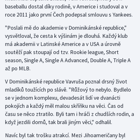
baseballu dostal díky rodině, v Americe i studoval a v
roce 2011 jako první Čech podepsal smlouvu s Yankees.
Gymnastika
"Poslali mě do akademie v Dominikánské republice,"
Házená
vysvětloval, že cesta k výšinám je dlouhá. Každý klub
má akademii v Latinské Americe a v USA a úrovně
Jezdectví
soutěží pak stoupají od tzv. Rookie league, Short
Judo
season, Single A, Single A Advanced, Double A, Triple A
až po MLB.
Krasobruslení
V Dominikánské republice Vavruša poznal drsný život
mladíků toužících po slávě. "Růžový to nebylo. Bydlelo
Lezení
se v jednom komplexu, devadesát lidí ve dvanácti
Lyže a snowboard
pokojích a každý měl malou skříňku na věci. Čas od
času se něco ztratilo. Byli tam i hráči z chudších rodin, a
Moderní pětiboj
když jezdili domů, tak brali jiným věci," odhalil.
Motorsport
Navíc byl tak trošku atrakcí. Mezi Jihoameričany byl