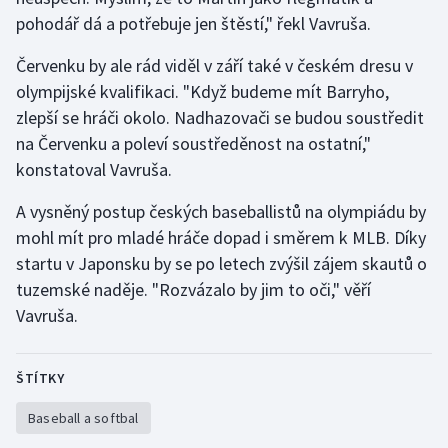
pohodář dá a potřebuje jen štěstí," řekl Vavruša.
Červenku by ale rád viděl v září také v českém dresu v
olympijské kvalifikaci. "Když budeme mít Barryho,
zlepší se hráči okolo. Nadhazovači se budou soustředit
na Červenku a poleví soustředěnost na ostatní,"
konstatoval Vavruša.
A vysněný postup českých baseballistů na olympiádu by
mohl mít pro mladé hráče dopad i směrem k MLB. Díky
startu v Japonsku by se po letech zvýšil zájem skautů o
tuzemské naděje. "Rozvázalo by jim to oči," věří
Vavruša.
ŠTÍTKY
Baseball a softbal