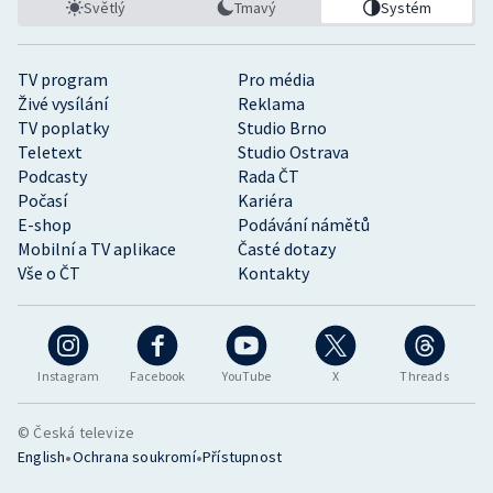
Světlý
Tmavý
Systém
TV program
Pro média
Živé vysílání
Reklama
TV poplatky
Studio Brno
Teletext
Studio Ostrava
Podcasty
Rada ČT
Počasí
Kariéra
E-shop
Podávání námětů
Mobilní a TV aplikace
Časté dotazy
Vše o ČT
Kontakty
Instagram
Facebook
YouTube
X
Threads
© Česká televize
•
•
English
Ochrana soukromí
Přístupnost