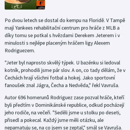
Stolní tenis
Triatlon
Po dvou letech se dostal do kempu na Floridě. V Tampě
mají Yankees rehabilitační centrum pro hráče z MLB a
Veslování
díky tomu se potkal s hvězdami Derekem Jeterem i v
minulosti s nejlépe placeným hráčem ligy Alexem
Vodní slalom
Rodriguezem.
Volejbal
"Jeter byl naprosto skvělý týpek. U bazénku si ledoval
kotník, prohodili jsme pár slov. A on, co tady dělám, že v
Ostatní
Čechách hrají všichni fotbal a hokej. Jako sportovní
fanoušek znal Jágra, Čecha a Nedvěda," řekl Vavruša.
Autor 696 homerunů Rodriguez zase pozval hráče, kteří
byli předtím v Dominikánské republice, odkud pocházejí
jeho rodiče, na večeři. "Seděli jsme u stolku po deseti,
přisedl a pokecal. Každý jsme měli otázku, ale
nepamatuju se, na co jsem se zeptal," smál se Vavruša.