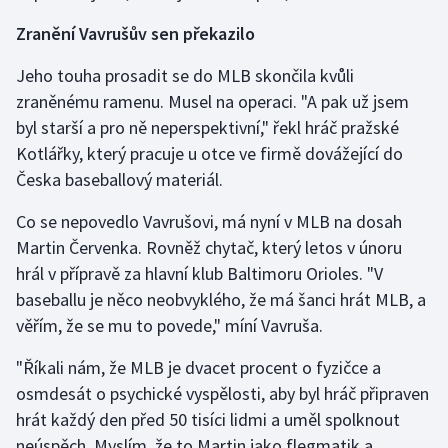
Zranění Vavrušův sen překazilo
Jeho touha prosadit se do MLB skončila kvůli
zraněnému ramenu. Musel na operaci. "A pak už jsem
byl starší a pro ně neperspektivní," řekl hráč pražské
Kotlářky, který pracuje u otce ve firmě dovážející do
Česka baseballový materiál.
Co se nepovedlo Vavrušovi, má nyní v MLB na dosah
Martin Červenka. Rovněž chytač, který letos v únoru
hrál v přípravě za hlavní klub Baltimoru Orioles. "V
baseballu je něco neobvyklého, že má šanci hrát MLB, a
věřím, že se mu to povede," míní Vavruša.
"Říkali nám, že MLB je dvacet procent o fyzičce a
osmdesát o psychické vyspělosti, aby byl hráč připraven
hrát každý den před 50 tisíci lidmi a uměl spolknout
neúspěch. Myslím, že to Martin jako flegmatik a