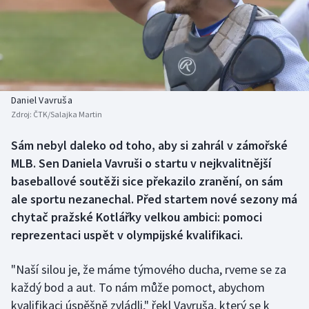
Baseball a softbal
Soutěže
Basketbal
Historické návraty
Biatlon
Aplikace ČT sport
Daniel Vavruša
Boby a skeleton
AZ kvíz
Zdroj:
ČTK/Salajka Martin
Box
Sám nebyl daleko od toho, aby si zahrál v zámořské
MLB. Sen Daniela Vavruši o startu v nejkvalitnější
Curling
baseballové soutěži sice překazilo zranění, on sám
ale sportu nezanechal. Před startem nové sezony má
Dostihy
chytač pražské Kotlářky velkou ambici: pomoci
reprezentaci uspět v olympijské kvalifikaci.
Florbal
"Naší silou je, že máme týmového ducha, rveme se za
Futsal
každý bod a aut. To nám může pomoct, abychom
kvalifikaci úspěšně zvládli," řekl Vavruša, který se k
Golf