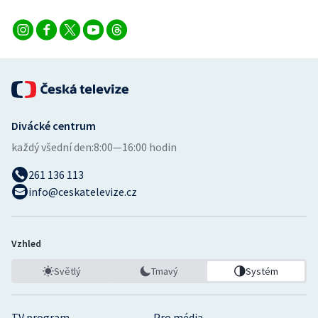
Divácké centrum
každý všední den:
8:00—16:00 hodin
261 136 113
info@ceskatelevize.cz
Vzhled
Světlý
Tmavý
Systém
TV program
Pro média