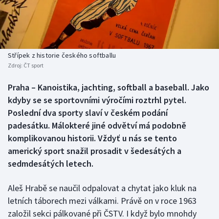
Baseball a softbal
Soutěže
Basketbal
Historické návraty
Biatlon
Aplikace ČT sport
Střípek z historie českého softballu
Zdroj:
ČT sport
Boby a skeleton
AZ kvíz
Praha – Kanoistika, jachting, softball a baseball. Jako
kdyby se se sportovními výročími roztrhl pytel.
Box
Poslední dva sporty slaví v českém podání
Curling
padesátku. Málokteré jiné odvětví má podobně
komplikovanou historii. Vždyť u nás se tento
Dostihy
americký sport snažil prosadit v šedesátých a
sedmdesátých letech.
Florbal
Aleš Hrabě se naučil odpalovat a chytat jako kluk na
Futsal
letních táborech mezi válkami. Právě on v roce 1963
založil sekci pálkované při ČSTV. I když bylo mnohdy
Golf