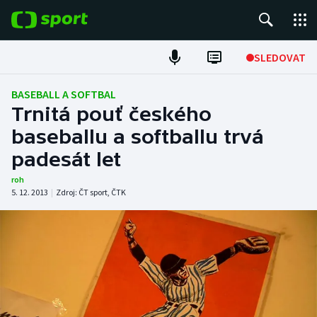
POPULÁRNÍ
SLEDOVAT
Fotbal
BASEBALL A SOFTBAL
Trnitá pouť českého
Hokej
baseballu a softballu trvá
padesát let
Tenis
roh
Atletika
5. 12. 2013
|
Zdroj:
ČT sport
,
ČTK
Cyklistika
DALŠÍ SPORTY
Americký fotbal
NEPŘEHLÉDNĚTE