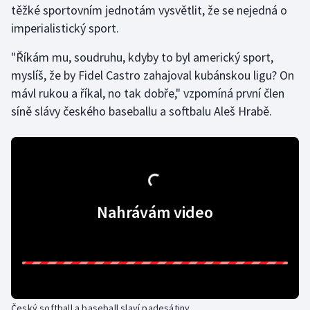
těžké sportovním jednotám vysvětlit, že se nejedná o
imperialistický sport.
Gymnastika
"Říkám mu, soudruhu, kdyby to byl americký sport,
Házená
myslíš, že by Fidel Castro zahajoval kubánskou ligu? On
mávl rukou a říkal, no tak dobře," vzpomíná první člen
Jezdectví
síně slávy českého baseballu a softbalu Aleš Hrabě.
Judo
Krasobruslení
Lezení
Nahrávám video
Lyže a snowboard
Moderní pětiboj
Motorsport
Český softball a baseball slaví padesátiny