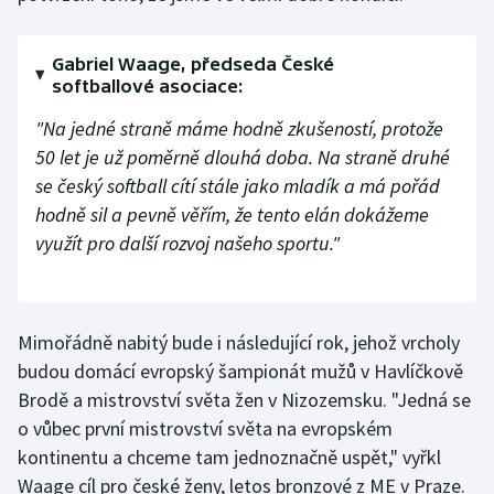
Stolní tenis
Gabriel Waage, předseda České
Triatlon
softballové asociace:
Veslování
"Na jedné straně máme hodně zkušeností, protože
50 let je už poměrně dlouhá doba. Na straně druhé
Vodní slalom
se český softball cítí stále jako mladík a má pořád
hodně sil a pevně věřím, že tento elán dokážeme
Volejbal
využít pro další rozvoj našeho sportu."
Ostatní
Mimořádně nabitý bude i následující rok, jehož vrcholy
budou domácí evropský šampionát mužů v Havlíčkově
Brodě a mistrovství světa žen v Nizozemsku. "Jedná se
o vůbec první mistrovství světa na evropském
kontinentu a chceme tam jednoznačně uspět," vyřkl
Waage cíl pro české ženy, letos bronzové z ME v Praze.