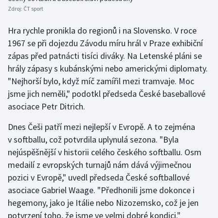
Zdroj:
ČT sport
Olympijské hry
Hra rychle pronikla do regionů i na Slovensko. V roce
Parasport
1967 se při dojezdu Závodu míru hrál v Praze exhibiční
zápas před patnácti tisíci diváky. Na Letenské pláni se
Plavání
hrály zápasy s kubánskými nebo americkými diplomaty.
"Nejhorší bylo, když míč zamířil mezi tramvaje. Moc
Plážový volejbal
jsme jich neměli," podotkl předseda České baseballové
asociace Petr Ditrich.
Ragby
Dnes Češi patří mezi nejlepší v Evropě. A to zejména
Rychlobruslení
v softballu, což potvrdila uplynulá sezona. "Byla
nejúspěšnější v historii celého českého softballu. Osm
Rychlostní kanoistika
medailí z evropských turnajů nám dává výjimečnou
pozici v Evropě," uvedl předseda České softballové
Short track
asociace Gabriel Waage. "Předhonili jsme dokonce i
Sportovní střelba
hegemony, jako je Itálie nebo Nizozemsko, což je jen
potvrzení toho, že jsme ve velmi dobré kondici."