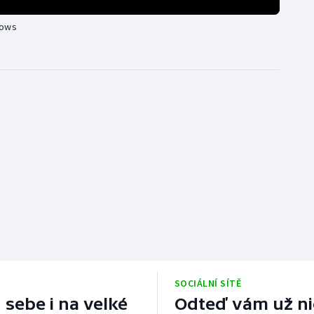
rows
SOCIÁLNÍ SÍTĚ
 sebe i na velké
Odteď vám už nic