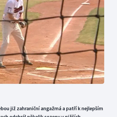
Moderní pětiboj
Triatlon
Motorsport
Veslování
Olympijské hry
Vodní slalom
Parasport
Volejbal
Plavání
Ostatní
Plážový volejbal
ebou již zahraniční angažmá a patří k nejlepším
ch odehrál několik sezony v nižších