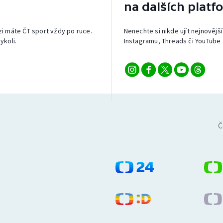
na dalších platf
izi máte ČT sport vždy po ruce.
Nenechte si nikde ujít nejnovější
ykoli.
Instagramu, Threads či YouTube 
Č