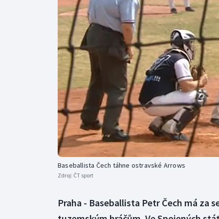
Curling
Dostihy
Florbal
Futsal
Golf
Gymnastika
Baseballista Čech táhne ostravské Arrows
Zdroj:
ČT sport
Praha - Baseballista Petr Čech má za s
tuzemským hráčům. Ve Spojených státe