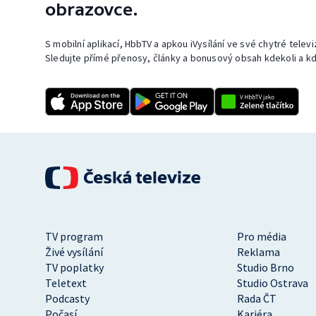
obrazovce.
S mobilní aplikací, HbbTV a apkou iVysílání ve své chytré telev
Sledujte přímé přenosy, články a bonusový obsah kdekoli a kd
TV program
Pro média
Živé vysílání
Reklama
TV poplatky
Studio Brno
Teletext
Studio Ostrava
Podcasty
Rada ČT
Počasí
Kariéra