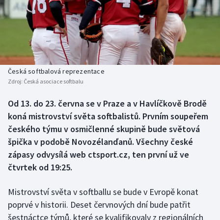
Baseball a softbal
Soutěže
Basketbal
Historické návraty
Biatlon
Aplikace ČT sport
Česká softbalová reprezentace
Boby a skeleton
AZ kvíz
Zdroj:
Česká asociace softbalu
Box
Od 13. do 23. června se v Praze a v Havlíčkově Brodě
koná mistrovství světa softbalistů. Prvním soupeřem
Curling
českého týmu v osmičlenné skupině bude světová
špička v podobě Novozélanďanů. Všechny české
Dostihy
zápasy odvysílá web ctsport.cz, ten první už ve
čtvrtek od 19:25.
Florbal
Mistrovství světa v softballu se bude v Evropě konat
Futsal
poprvé v historii. Deset červnových dní bude patřit
šestnáctce týmů, které se kvalifikovaly z regionálních
Golf