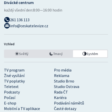
Divácké centrum
každý všední den:
8:00—16:00 hodin
261 136 113
info@ceskatelevize.cz
Vzhled
Světlý
Tmavý
Systém
TV program
Pro média
Živé vysílání
Reklama
TV poplatky
Studio Brno
Teletext
Studio Ostrava
Podcasty
Rada ČT
Počasí
Kariéra
E-shop
Podávání námětů
Mobilní a TV aplikace
Časté dotazy