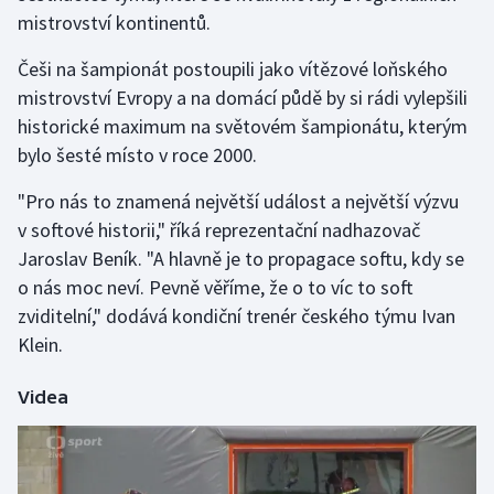
mistrovství kontinentů.
Gymnastika
Češi na šampionát postoupili jako vítězové loňského
mistrovství Evropy a na domácí půdě by si rádi vylepšili
Házená
historické maximum na světovém šampionátu, kterým
bylo šesté místo v roce 2000.
Jezdectví
"Pro nás to znamená největší událost a největší výzvu
Judo
v softové historii," říká reprezentační nadhazovač
Jaroslav Beník. "A hlavně je to propagace softu, kdy se
Krasobruslení
o nás moc neví. Pevně věříme, že o to víc to soft
zviditelní," dodává kondiční trenér českého týmu Ivan
Lezení
Klein.
Lyže a snowboard
Videa
Moderní pětiboj
Motorsport