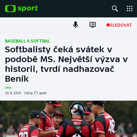
POPULÁRNÍ
SLEDOVAT
Fotbal
BASEBALL A SOFTBAL
Softbalisty čeká svátek v
Hokej
podobě MS. Největší výzva v
historii, tvrdí nadhazovač
Tenis
Beník
Atletika
ono
10. 6. 2019
|
Zdroj:
ČT sport
Cyklistika
DALŠÍ SPORTY
Americký fotbal
NEPŘEHLÉDNĚTE