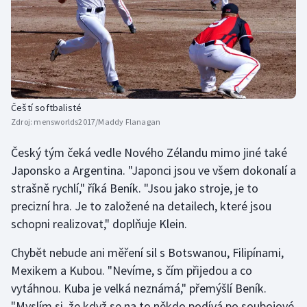
Čeští softbalisté
Zdroj:
mensworlds2017/Maddy Flanagan
Český tým čeká vedle Nového Zélandu mimo jiné také
Japonsko a Argentina. "Japonci jsou ve všem dokonalí a
strašně rychlí," říká Beník. "Jsou jako stroje, je to
precizní hra. Je to založené na detailech, které jsou
schopni realizovat," doplňuje Klein.
Chybět nebude ani měření sil s Botswanou, Filipínami,
Mexikem a Kubou. "Nevíme, s čím přijedou a co
vytáhnou. Kuba je velká neznámá," přemýšlí Beník.
"Myslím si, že když se na to někdo podívá po soubojové