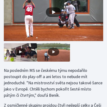
Olympijské hry
Parasport
Plavání
Plážový volejbal
Ragby
Rychlobruslení
Na posledním MS se českému týmu nepodařilo
Rychlostní kanoistika
postoupit do play-off a ani letos to nebude mít
jednoduché. "Na mistrovství světa nejsou takové šance
Short track
jako v Evropě. Chtěli bychom pokořit šesté místo
pátým či čtvrtým," doufá Beník.
Sportovní střelba
Z osmičlenné skupiny projdou čtyři nejlepší celky a Češi