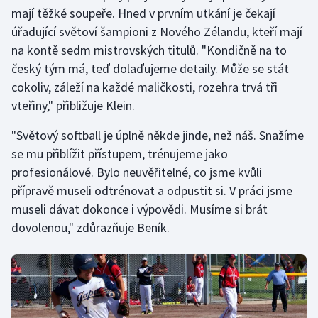
Stolní tenis
mají těžké soupeře. Hned v prvním utkání je čekají
úřadující světoví šampioni z Nového Zélandu, kteří mají
Triatlon
na kontě sedm mistrovských titulů. "Kondičně na to
český tým má, teď dolaďujeme detaily. Může se stát
Veslování
cokoliv, záleží na každé maličkosti, rozehra trvá tři
vteřiny," přibližuje Klein.
Vodní slalom
"Světový softball je úplně někde jinde, než náš. Snažíme
Volejbal
se mu přiblížit přístupem, trénujeme jako
profesionálové. Bylo neuvěřitelné, co jsme kvůli
Ostatní
přípravě museli odtrénovat a odpustit si. V práci jsme
museli dávat dokonce i výpovědi. Musíme si brát
dovolenou," zdůrazňuje Beník.