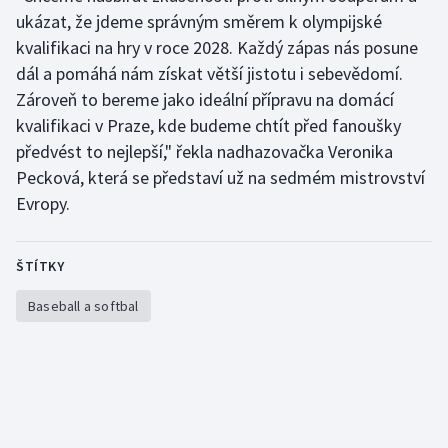
Stolní tenis
ukázat, že jdeme správným směrem k olympijské
kvalifikaci na hry v roce 2028. Každý zápas nás posune
Triatlon
dál a pomáhá nám získat větší jistotu i sebevědomí.
Zároveň to bereme jako ideální přípravu na domácí
Veslování
kvalifikaci v Praze, kde budeme chtít před fanoušky
předvést to nejlepší," řekla nadhazovačka Veronika
Vodní slalom
Pecková, která se představí už na sedmém mistrovství
Evropy.
Volejbal
Ostatní
ŠTÍTKY
Baseball a softbal