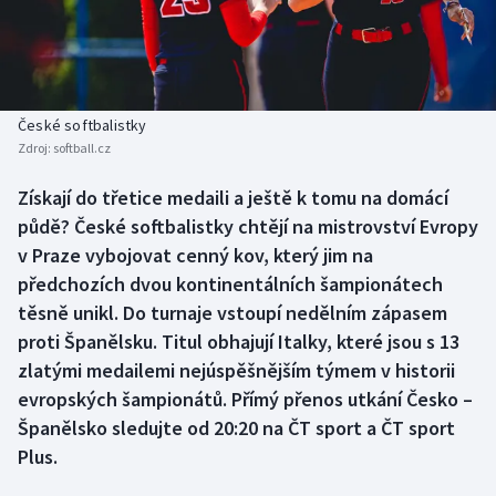
Baseball a softbal
Soutěže
Basketbal
Historické návraty
Biatlon
Aplikace ČT sport
České softbalistky
Zdroj:
softball.cz
Boby a skeleton
AZ kvíz
Získají do třetice medaili a ještě k tomu na domácí
půdě? České softbalistky chtějí na mistrovství Evropy
Box
v Praze vybojovat cenný kov, který jim na
Curling
předchozích dvou kontinentálních šampionátech
těsně unikl. Do turnaje vstoupí nedělním zápasem
Dostihy
proti Španělsku. Titul obhajují Italky, které jsou s 13
zlatými medailemi nejúspěšnějším týmem v historii
Florbal
evropských šampionátů. Přímý přenos utkání Česko –
Španělsko sledujte od 20:20 na ČT sport a ČT sport
Futsal
Plus.
Golf