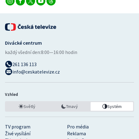
Divácké centrum
každý všední den:
8:00—16:00 hodin
261 136 113
info@ceskatelevize.cz
Vzhled
Světlý
Tmavý
Systém
TV program
Pro média
Živé vysílání
Reklama