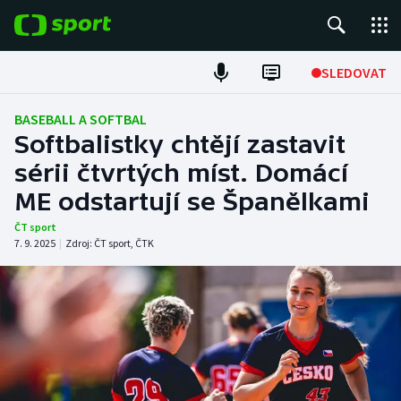
POPULÁRNÍ
SLEDOVAT
Fotbal
BASEBALL A SOFTBAL
Softbalistky chtějí zastavit
Hokej
sérii čtvrtých míst. Domácí
ME odstartují se Španělkami
Tenis
ČT sport
Atletika
7. 9. 2025
|
Zdroj:
ČT sport
,
ČTK
Cyklistika
DALŠÍ SPORTY
Americký fotbal
NEPŘEHLÉDNĚTE