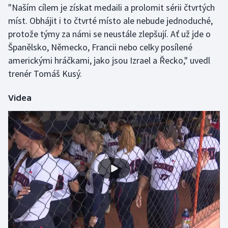
"Naším cílem je získat medaili a prolomit sérii čtvrtých
míst. Obhájit i to čtvrté místo ale nebude jednoduché,
Gymnastika
protože týmy za námi se neustále zlepšují. Ať už jde o
Španělsko, Německo, Francii nebo celky posílené
Házená
americkými hráčkami, jako jsou Izrael a Řecko," uvedl
Jezdectví
trenér Tomáš Kusý.
Judo
Videa
Krasobruslení
Lezení
Lyže a snowboard
Moderní pětiboj
Motorsport