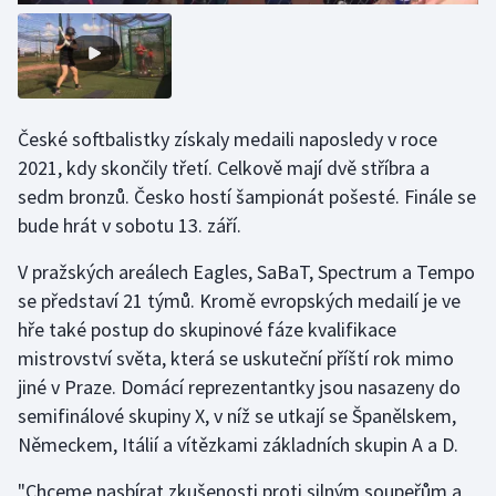
Olympijské hry
Parasport
České softbalistky získaly medaili naposledy v roce
Plavání
2021, kdy skončily třetí. Celkově mají dvě stříbra a
Plážový volejbal
sedm bronzů. Česko hostí šampionát pošesté. Finále se
bude hrát v sobotu 13. září.
Ragby
V pražských areálech Eagles, SaBaT, Spectrum a Tempo
se představí 21 týmů. Kromě evropských medailí je ve
Rychlobruslení
hře také postup do skupinové fáze kvalifikace
Rychlostní kanoistika
mistrovství světa, která se uskuteční příští rok mimo
jiné v Praze. Domácí reprezentantky jsou nasazeny do
Short track
semifinálové skupiny X, v níž se utkají se Španělskem,
Německem, Itálií a vítězkami základních skupin A a D.
Sportovní střelba
"Chceme nasbírat zkušenosti proti silným soupeřům a