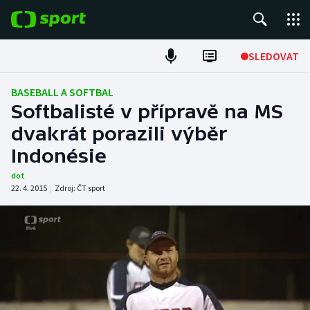
POPULÁRNÍ
SLEDOVAT
Fotbal
BASEBALL A SOFTBAL
Softbalisté v přípravě na MS
Hokej
dvakrát porazili výběr
Indonésie
Tenis
dot
Atletika
22. 4. 2015
|
Zdroj:
ČT sport
Cyklistika
DALŠÍ SPORTY
Americký fotbal
NEPŘEHLÉDNĚTE