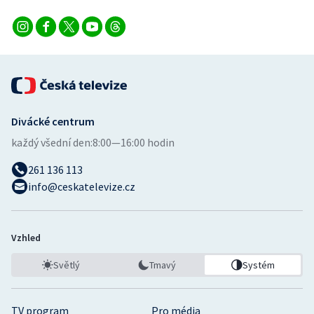
Stolní tenis
Triatlon
Veslování
Vodní slalom
Divácké centrum
každý všední den:
8:00—16:00 hodin
Volejbal
261 136 113
Ostatní
info@ceskatelevize.cz
Vzhled
Světlý
Tmavý
Systém
TV program
Pro média