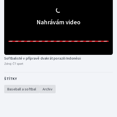
Gymnastika
Nahrávám video
Házená
Jezdectví
Judo
Softbalisté v přípravě dvakrát porazili Indonésii
Krasobruslení
Zdroj:
ČT sport
Lezení
ŠTÍTKY
Lyže a snowboard
Baseball a softbal
Archiv
Moderní pětiboj
Motorsport