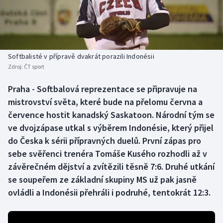
Baseball a softbal
Soutěže
Basketbal
Historické návraty
Biatlon
Aplikace ČT sport
Softbalisté v přípravě dvakrát porazili Indonésii
Zdroj:
ČT sport
Boby a skeleton
AZ kvíz
Praha - Softbalová reprezentace se připravuje na
mistrovství světa, které bude na přelomu června a
Box
července hostit kanadský Saskatoon. Národní tým se
Curling
ve dvojzápase utkal s výběrem Indonésie, který přijel
do Česka k sérii přípravných duelů. První zápas pro
Dostihy
sebe svěřenci trenéra Tomáše Kusého rozhodli až v
závěrečném dějství a zvítězili těsně 7:6. Druhé utkání
Florbal
se soupeřem ze základní skupiny MS už pak jasně
ovládli a Indonésii přehráli i podruhé, tentokrát 12:3.
Futsal
Golf