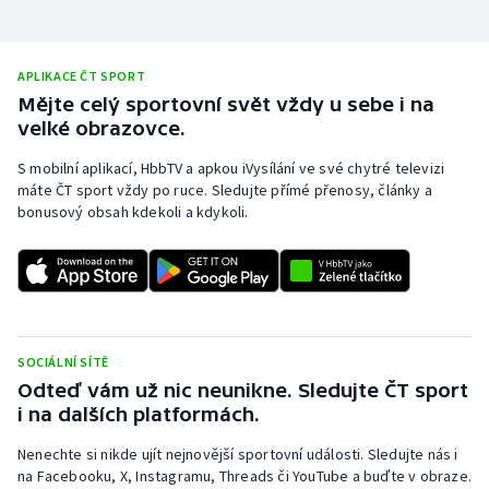
Olympijské hry
APLIKACE ČT SPORT
Parasport
Mějte celý sportovní svět vždy u sebe i na
velké obrazovce.
Plavání
S mobilní aplikací, HbbTV a apkou iVysílání ve své chytré televizi
Plážový volejbal
máte ČT sport vždy po ruce. Sledujte přímé přenosy, články a
bonusový obsah kdekoli a kdykoli.
Ragby
Rychlobruslení
Rychlostní kanoistika
SOCIÁLNÍ SÍTĚ
Odteď vám už nic neunikne. Sledujte ČT sport
Short track
i na dalších platformách.
Sportovní střelba
Nenechte si nikde ujít nejnovější sportovní události. Sledujte nás i
na Facebooku, X, Instagramu, Threads či YouTube a buďte v obraze.