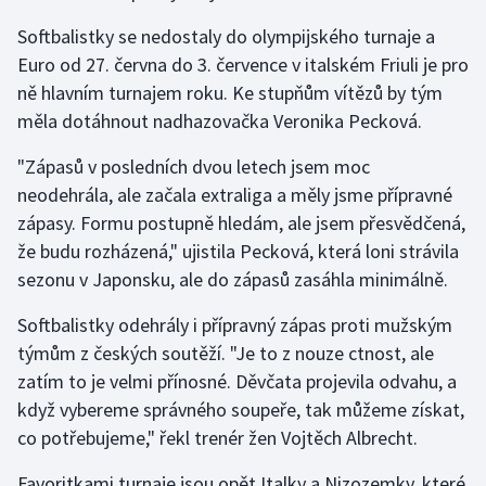
Stolní tenis
Softbalistky se nedostaly do olympijského turnaje a
Euro od 27. června do 3. července v italském Friuli je pro
Triatlon
ně hlavním turnajem roku. Ke stupňům vítězů by tým
měla dotáhnout nadhazovačka Veronika Pecková.
Veslování
"Zápasů v posledních dvou letech jsem moc
Vodní slalom
neodehrála, ale začala extraliga a měly jsme přípravné
zápasy. Formu postupně hledám, ale jsem přesvědčená,
Volejbal
že budu rozházená," ujistila Pecková, která loni strávila
Ostatní
sezonu v Japonsku, ale do zápasů zasáhla minimálně.
Softbalistky odehrály i přípravný zápas proti mužským
týmům z českých soutěží. "Je to z nouze ctnost, ale
zatím to je velmi přínosné. Děvčata projevila odvahu, a
když vybereme správného soupeře, tak můžeme získat,
co potřebujeme," řekl trenér žen Vojtěch Albrecht.
Favoritkami turnaje jsou opět Italky a Nizozemky, které