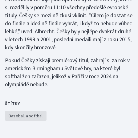
si rozdělily v poměru 11:10 všechny předešlé evropské
tituly. Češky se mezi ně zkusí vklínit. "Cílem je dostat se
do finále a ideálně finále vyhrát, i když to nebude vůbec
lehké," uvedl Albrecht. Češky byly nejlépe dvakrát druhé
v letech 1999 a 2001, poslední medaili mají z roku 2015,
kdy skončily bronzové.
Pokud Češky získají premiérový titul, zahrají si za rok v
americkém Birminghamu Světové hry, na které byl
softbal žen zařazen, jelikož v Paříži v roce 2024 na
olympiádě nebude.
ŠTÍTKY
Baseball a softbal