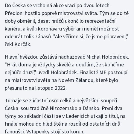
Do Česka se vrcholná akce vrací po dvou letech.
Olympijské hry
Předloni hostilo poprvé mistrovství světa. Tým se od té
doby obměnil, deset hráčů ukončilo reprezentační
Parasport
kariéru, a kvůli koronaviru výběr ani neměl možnost
odehrát tolik zápasů. "Ale věříme si, že jsme připraveni,"
Plavání
řekl Korčák.
Plážový volejbal
Hlavní hvězdou zůstává nadhazovač Michal Holobrádek.
"Hrát doma je vždycky skvělé a doufám, že skončíme
Ragby
nejhůře druzí," uvedl Holobrádek. Finalisté ME postoupí
na mistrovství světa na Novém Zélandu, které bylo
Rychlobruslení
přesunuto na listopad 2022.
Rychlostní kanoistika
Turnaje se zúčastní osm celků a největšími soupeři
Česka jsou tradičně Nizozemsko a Dánsko. První dva
Short track
týmy po základní části se v Ledenicích utkají o titul, na
finále mohou do hlediště na rozdíl od ostatních dnů
Sportovní střelba
fanoušci. Vstupenky stojí sto korun.