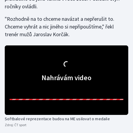
ročníky ovládli.
Gymnastika
"Rozhodně na to chceme navázat a nepřerušit to.
Chceme vyhrát a nic jiného si nepřipouštíme," řekl
Házená
trenér mužů Jaroslav Korčák.
Jezdectví
Judo
Krasobruslení
Nahrávám video
Lezení
Lyže a snowboard
Moderní pětiboj
Softbalové reprezentace budou na ME usilovat o medaile
Zdroj:
ČT sport
Motorsport