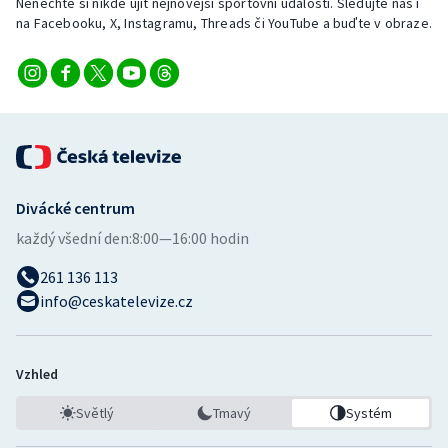
Nenechte si nikde ujít nejnovější sportovní události. Sledujte nás i
na Facebooku, X, Instagramu, Threads či YouTube a buďte v obraze.
Divácké centrum
každý všední den:
8:00—16:00 hodin
261 136 113
info@ceskatelevize.cz
Vzhled
Světlý
Tmavý
Systém