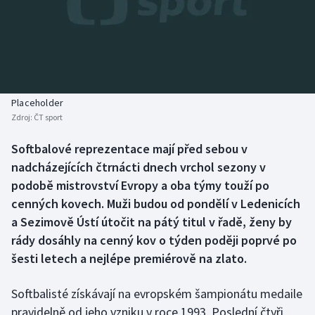
Baseball a softbal
Soutěže
Basketbal
Historické návraty
Biatlon
Aplikace ČT sport
Placeholder
Boby a skeleton
AZ kvíz
Zdroj:
ČT sport
Box
Softbalové reprezentace mají před sebou v
nadcházejících čtrnácti dnech vrchol sezony v
Curling
podobě mistrovství Evropy a oba týmy touží po
cenných kovech. Muži budou od pondělí v Ledenicích
Dostihy
a Sezimově Ústí útočit na pátý titul v řadě, ženy by
rády dosáhly na cenný kov o týden poději poprvé po
Florbal
šesti letech a nejlépe premiérově na zlato.
Futsal
Softbalisté získávají na evropském šampionátu medaile
pravidelně od jeho vzniku v roce 1993. Poslední čtyři
Golf