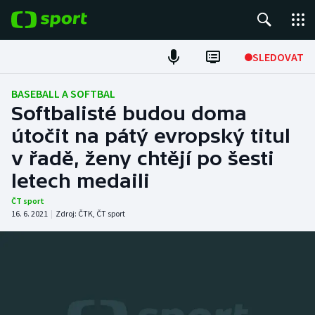
POPULÁRNÍ
SLEDOVAT
Fotbal
BASEBALL A SOFTBAL
Softbalisté budou doma
Hokej
útočit na pátý evropský titul
v řadě, ženy chtějí po šesti
Tenis
letech medaili
Atletika
ČT sport
16. 6. 2021
|
Zdroj:
ČTK
,
ČT sport
Cyklistika
DALŠÍ SPORTY
Americký fotbal
NEPŘEHLÉDNĚTE