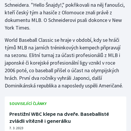
Schneidera. "Hello Šnajdy!," pokřikovali na něj fanoušci,
kteří český tým a hasiče z Olomouce znali právě z
dokumentu MLB. O Schneiderovi psali dokonce v New
York Times.
World Baseball Classic se hraje v období, kdy se hráči
týmů MLB na jarních tréninkových kempech připravují
na sezonu. Elitní turnaj za účasti profesionálů z MLB i
japonské či korejské profesionální ligy vznikl v roce
2006 poté, co baseball přišel o účast na olympijských
hrách. První dva ročníky vyhráli Japonci, další
Dominikánská republika a naposledy uspěli Američané.
SOUVISEJÍCÍ ČLÁNKY
Prestižní WBC klepe na dveře. Baseballisté
zvládli vítězně i generálku
7. 3. 2023