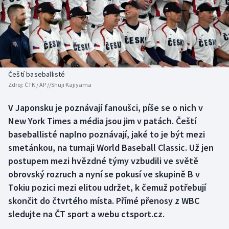
Baseball a softbal
Soutěže
Basketbal
Historické návraty
Biatlon
Aplikace ČT sport
Čeští baseballisté
Boby a skeleton
AZ kvíz
Zdroj:
ČTK / AP //Shuji Kajiyama
Box
V Japonsku je poznávají fanoušci, píše se o nich v
New York Times a média jsou jim v patách. Čeští
Curling
baseballisté naplno poznávají, jaké to je být mezi
smetánkou, na turnaji World Baseball Classic. Už jen
Dostihy
postupem mezi hvězdné týmy vzbudili ve světě
obrovský rozruch a nyní se pokusí ve skupině B v
Florbal
Tokiu pozici mezi elitou udržet, k čemuž potřebují
skončit do čtvrtého místa. Přímé přenosy z WBC
Futsal
sledujte na ČT sport a webu ctsport.cz.
Golf