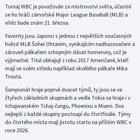
Turnaj WBC je považován za mistrovství světa, účastní
se ho hráči zámořské Major League Baseball (MLB) a
Gymnastika
vítěz bude znám 21. března.
Házená
Favority jsou Japonci s jednou z největších současných
hvězd MLB Šohei Ohtanim, vynikajícím nadhazovačem a
Jezdectví
zároveň pálkařem schopným dávat homeruny, což je
Judo
výjimečné. Titul obhajují z roku 2017 Američané, kteří
mají ve svém středu například skvělého pálkaře Mika
Krasobruslení
Trouta.
Šampionát hraje poprvé dvacet týmů, ty jsou se ve
Lezení
čtyřech základních skupinách a vedle Tokia se hraje i v
Lyže a snowboard
tchajwanském Tchaj-čungu, Phoenixu a Miami. Dva
nejlepší z každé skupiny postoupí do čtvrtfinále. Týmy
Moderní pětiboj
do čtvrtého místa mají jistotu startu na příštím WBC v
roce 2026.
Motorsport