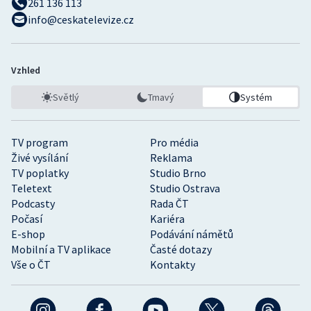
261 136 113
info@ceskatelevize.cz
Vzhled
Světlý
Tmavý
Systém
TV program
Pro média
Živé vysílání
Reklama
TV poplatky
Studio Brno
Teletext
Studio Ostrava
Podcasty
Rada ČT
Počasí
Kariéra
E-shop
Podávání námětů
Mobilní a TV aplikace
Časté dotazy
Vše o ČT
Kontakty