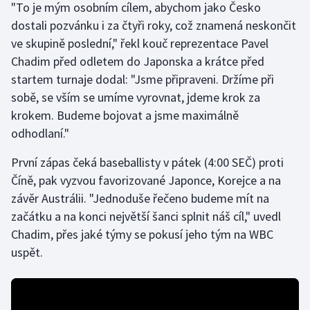
"To je mým osobním cílem, abychom jako Česko
Olympijské hry
dostali pozvánku i za čtyři roky, což znamená neskončit
ve skupině poslední," řekl kouč reprezentace Pavel
Parasport
Chadim před odletem do Japonska a krátce před
startem turnaje dodal: "Jsme připraveni. Držíme při
Plavání
sobě, se vším se umíme vyrovnat, jdeme krok za
krokem. Budeme bojovat a jsme maximálně
Plážový volejbal
odhodlaní."
Ragby
První zápas čeká baseballisty v pátek (4:00 SEČ) proti
Číně, pak vyzvou favorizované Japonce, Korejce a na
Rychlobruslení
závěr Austrálii. "Jednoduše řečeno budeme mít na
začátku a na konci největší šanci splnit náš cíl," uvedl
Rychlostní kanoistika
Chadim, přes jaké týmy se pokusí jeho tým na WBC
uspět.
Short track
Sportovní střelba