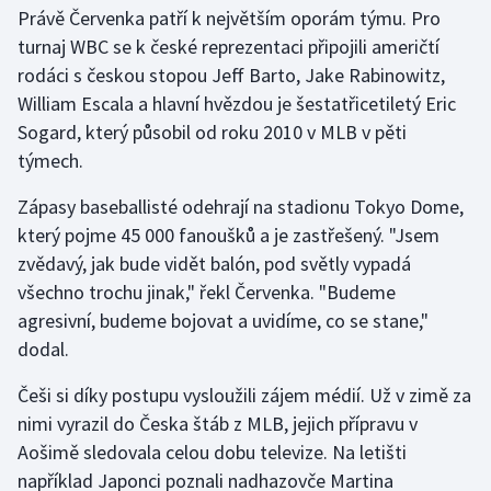
Právě Červenka patří k největším oporám týmu. Pro
turnaj WBC se k české reprezentaci připojili američtí
rodáci s českou stopou Jeff Barto, Jake Rabinowitz,
William Escala a hlavní hvězdou je šestatřicetiletý Eric
Sogard, který působil od roku 2010 v MLB v pěti
týmech.
Zápasy baseballisté odehrají na stadionu Tokyo Dome,
který pojme 45 000 fanoušků a je zastřešený. "Jsem
zvědavý, jak bude vidět balón, pod světly vypadá
všechno trochu jinak," řekl Červenka. "Budeme
agresivní, budeme bojovat a uvidíme, co se stane,"
dodal.
Češi si díky postupu vysloužili zájem médií. Už v zimě za
nimi vyrazil do Česka štáb z MLB, jejich přípravu v
Aošimě sledovala celou dobu televize. Na letišti
například Japonci poznali nadhazovče Martina