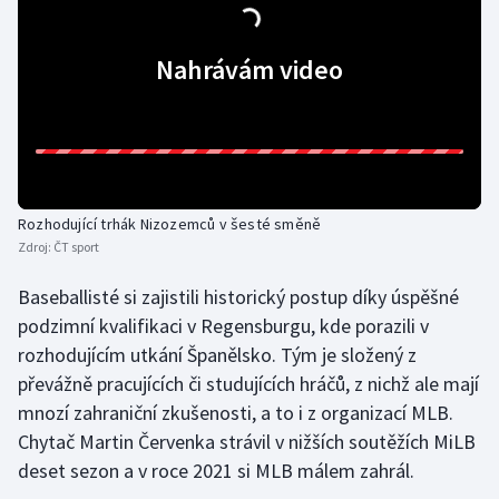
Stolní tenis
Nahrávám video
Triatlon
Veslování
Vodní slalom
Rozhodující trhák Nizozemců v šesté směně
Volejbal
Zdroj:
ČT sport
Ostatní
Baseballisté si zajistili historický postup díky úspěšné
podzimní kvalifikaci v Regensburgu, kde porazili v
rozhodujícím utkání Španělsko. Tým je složený z
převážně pracujících či studujících hráčů, z nichž ale mají
mnozí zahraniční zkušenosti, a to i z organizací MLB.
Chytač Martin Červenka strávil v nižších soutěžích MiLB
deset sezon a v roce 2021 si MLB málem zahrál.