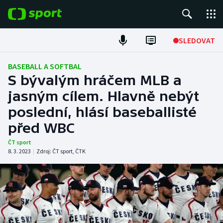
POPULÁRNÍ
SLEDOVAT
Fotbal
BASEBALL A SOFTBAL
S bývalým hráčem MLB a
Hokej
jasným cílem. Hlavně nebýt
poslední, hlásí baseballisté
Tenis
před WBC
Atletika
ČT sport
8. 3. 2023
|
Zdroj:
ČT sport
,
ČTK
Cyklistika
DALŠÍ SPORTY
Americký fotbal
NEPŘEHLÉDNĚTE