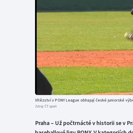
Curling
Dostihy
Florbal
Futsal
Golf
Gymnastika
Vítězství v PONY League obhajují české juniorské výb
Zdroj:
ČT sport
Praha – Už počtrnácté v historii se v P
baseballové ligy PONY. V kategoriích do