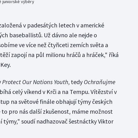
é juniorské výběry
založená v padesátých letech v americké
ch baseballistů. Už dávno ale nejde o
obíme ve více než čtyřiceti zemích světa a
ěží zapojí na půl milionu hráčů a hráček," říká
Key.
v
Protect Our Nations Youth
, tedy
Ochraňujme
bíhá celý víkend v Krči a na Tempu. Vítězství v
stup na světové finále obhajují týmy českých
e to pro nás další zkušenost, máme možnost
ní týmy," soudí nadhazovač šestnáctky Viktor