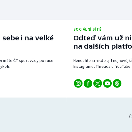
SOCIÁLNÍ SÍTĚ
 sebe i na velké
Odteď vám už nic
na dalších platf
izi máte ČT sport vždy po ruce.
Nenechte si nikde ujít nejnovější
ykoli.
Instagramu, Threads či YouTube 
Č