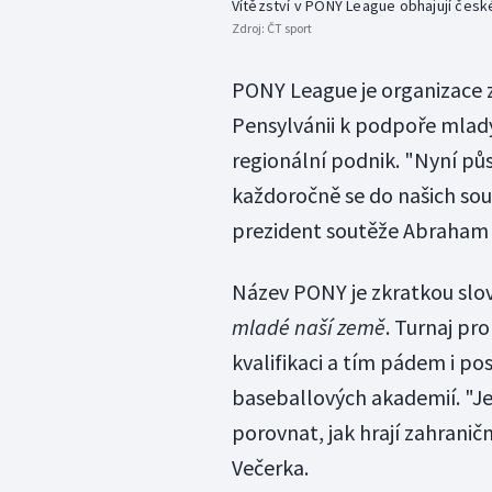
Vítězství v PONY League obhajují česk
Zdroj:
ČT sport
PONY League je organizace 
Pensylvánii k podpoře mladý
regionální podnik. "Nyní půs
každoročně se do našich sout
prezident soutěže Abraham 
Název PONY je zkratkou slo
mladé naší země
. Turnaj pro
kvalifikaci a tím pádem i po
baseballových akademií. "J
porovnat, jak hrají zahranič
Večerka.