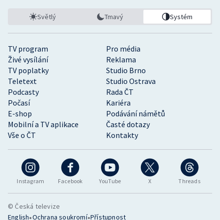
Světlý
Tmavý
Systém
TV program
Pro média
Živé vysílání
Reklama
TV poplatky
Studio Brno
Teletext
Studio Ostrava
Podcasty
Rada ČT
Počasí
Kariéra
E-shop
Podávání námětů
Mobilní a TV aplikace
Časté dotazy
Vše o ČT
Kontakty
Instagram
Facebook
YouTube
X
Threads
© Česká televize
•
•
English
Ochrana soukromí
Přístupnost