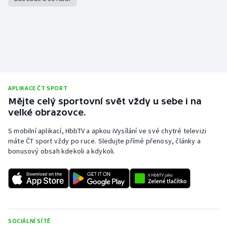
Stolní tenis
Triatlon
Veslování
Vodní slalom
APLIKACE ČT SPORT
Mějte celý sportovní svět vždy u sebe i na
Volejbal
velké obrazovce.
Ostatní
S mobilní aplikací, HbbTV a apkou iVysílání ve své chytré televizi
máte ČT sport vždy po ruce. Sledujte přímé přenosy, články a
bonusový obsah kdekoli a kdykoli.
SOCIÁLNÍ SÍTĚ