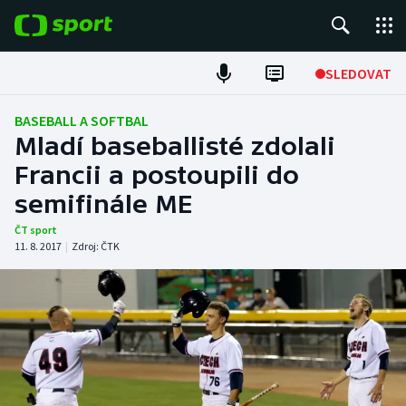
POPULÁRNÍ
SLEDOVAT
Fotbal
BASEBALL A SOFTBAL
Mladí baseballisté zdolali
Hokej
Francii a postoupili do
semifinále ME
Tenis
ČT sport
Atletika
11. 8. 2017
|
Zdroj:
ČTK
Cyklistika
DALŠÍ SPORTY
Americký fotbal
NEPŘEHLÉDNĚTE