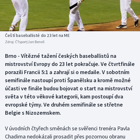
Baseball a softbal
Soutěže
Basketbal
Historické návraty
Biatlon
Aplikace ČT sport
Čeští baseballisté do 23 let na ME
Zdroj:
ČTsport/Jan Beneš
Boby a skeleton
AZ kvíz
Brno - Vítězné tažení českých baseballistů na
mistrovství Evropy do 23 let pokračuje. Ve čtvrtfinále
Box
porazili Francii 5:1 a zahrají si o medaile. V sobotním
Curling
semifinále nastoupí proti Španělsku a kromě možné
účasti ve finále budou bojovat o start na mistrovství
Dostihy
světa v této věkové kategorii, kam postoupí dva
evropské týmy. Ve druhém semifinále se střetne
Florbal
Belgie s Nizozemskem.
Futsal
V úvodních čtyřech směnách se svěřenci trenéra Pavla
Chadima nedokázali prosadit přes pozornou obranu
Golf