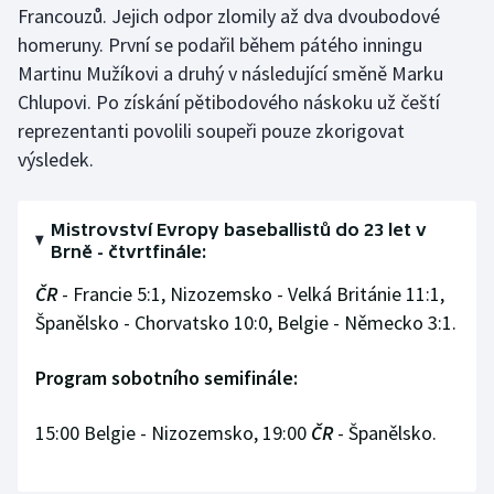
Francouzů. Jejich odpor zlomily až dva dvoubodové
homeruny. První se podařil během pátého inningu
Gymnastika
Martinu Mužíkovi a druhý v následující směně Marku
Chlupovi. Po získání pětibodového náskoku už čeští
Házená
reprezentanti povolili soupeři pouze zkorigovat
Jezdectví
výsledek.
Judo
Mistrovství Evropy baseballistů do 23 let v
Brně - čtvrtfinále:
Krasobruslení
ČR
- Francie 5:1, Nizozemsko - Velká Británie 11:1,
Lezení
Španělsko - Chorvatsko 10:0, Belgie - Německo 3:1.
Lyže a snowboard
Program sobotního semifinále:
Moderní pětiboj
15:00 Belgie - Nizozemsko, 19:00
ČR
- Španělsko.
Motorsport