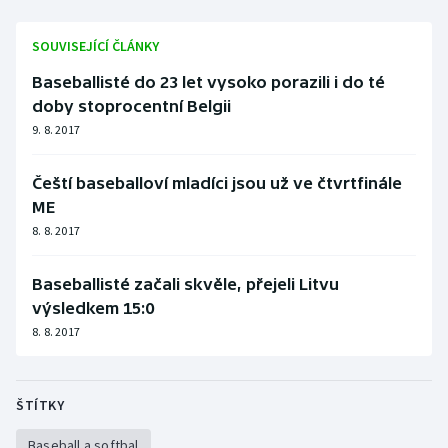
Olympijské hry
SOUVISEJÍCÍ ČLÁNKY
Parasport
Baseballisté do 23 let vysoko porazili i do té
doby stoprocentní Belgii
Plavání
9. 8. 2017
Plážový volejbal
Čeští baseballoví mladíci jsou už ve čtvrtfinále
ME
Ragby
8. 8. 2017
Rychlobruslení
Baseballisté začali skvěle, přejeli Litvu
výsledkem 15:0
Rychlostní kanoistika
8. 8. 2017
Short track
ŠTÍTKY
Sportovní střelba
Baseball a softbal