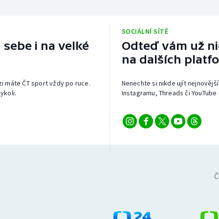
SOCIÁLNÍ SÍTĚ
 sebe i na velké
Odteď vám už nic
na dalších platf
izi máte ČT sport vždy po ruce.
Nenechte si nikde ujít nejnovější
ykoli.
Instagramu, Threads či YouTube 
Č