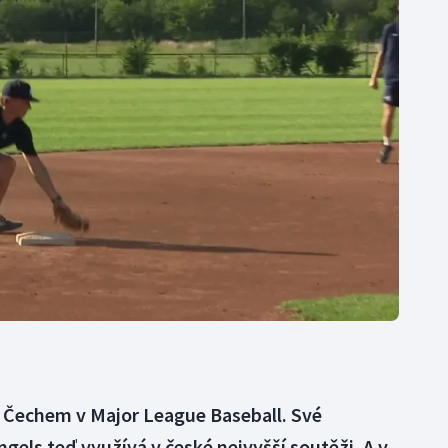
Moderní pětiboj
Triatlon
Motorsport
Veslování
Olympijské hry
Vodní slalom
Parasport
Volejbal
Plavání
Ostatní
Plážový volejbal
m Čechem v Major League Baseball. Své
gels teď využívá v české nejvyšší soutěži. A v