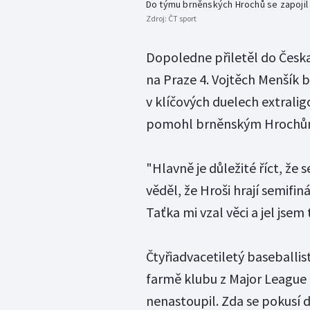
Do týmu brněnských Hrochů se zapojil
Zdroj:
ČT sport
Dopoledne přiletěl do Česka
na Praze 4. Vojtěch Menšík 
v klíčových duelech extrali
pomohl brněnským Hrochům k
"Hlavně je důležité říct, že 
věděl, že Hroši hrají semifin
Taťka mi vzal věci a jel jsem
Čtyřiadvacetiletý baseballi
farmě klubu z Major League 
nenastoupil. Zda se pokusí 