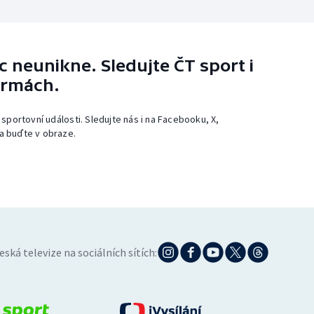
 neunikne. Sledujte ČT sport i
ormách.
 sportovní události. Sledujte nás i na Facebooku, X,
a buďte v obraze.
eská televize na sociálních sítích: