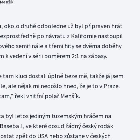
 Menšík
, okolo druhé odpoledne už byl připraven hrát
bezprostředně po návratu z Kalifornie nastoupil
gového semifinále a třemi hity se dvěma doběhy
 vedení v sérii poměrem 2:1 na zápasy.
se tam kluci dostali úplně beze mě, takže já jsem
ále, ale nějak mi nedošlo hned, že je to v Praze.
 tam," řekl vnitřní polař Menšík.
sta byl letos jediným tuzemským hráčem na
Baseball, ve které dosud žádný český rodák
dostat zpět do USA nebo zůstane v českých