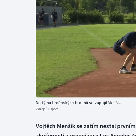
Curling
Dostihy
Florbal
Futsal
Golf
Gymnastika
Do týmu brněnských Hrochů se zapojil Menšík
Zdroj:
ČT sport
Vojtěch Menšík se zatím nestal první
zkušenosti z organizace Los Angeles An