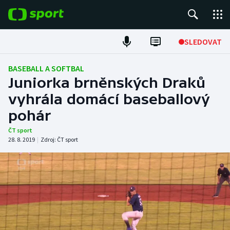
POPULÁRNÍ
SLEDOVAT
Fotbal
BASEBALL A SOFTBAL
Juniorka brněnských Draků
Hokej
vyhrála domácí baseballový
pohár
Tenis
ČT sport
Atletika
28. 8. 2019
|
Zdroj:
ČT sport
Cyklistika
DALŠÍ SPORTY
Americký fotbal
NEPŘEHLÉDNĚTE