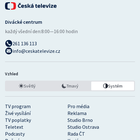
Stolní tenis
Triatlon
Divácké centrum
každý všední den:
8:00—16:00 hodin
Veslování
261 136 113
Vodní slalom
info@ceskatelevize.cz
Volejbal
Vzhled
Ostatní
Světlý
Tmavý
Systém
TV program
Pro média
Živé vysílání
Reklama
TV poplatky
Studio Brno
Teletext
Studio Ostrava
Podcasty
Rada ČT