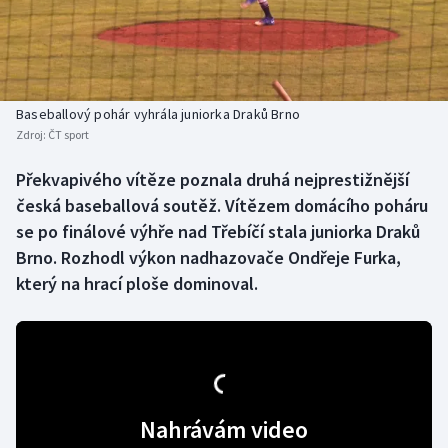
Baseball a softbal
Soutěže
Basketbal
Historické návraty
Biatlon
Aplikace ČT sport
Baseballový pohár vyhrála juniorka Draků Brno
Zdroj:
ČT sport
Boby a skeleton
AZ kvíz
Překvapivého vítěze poznala druhá nejprestižnější
česká baseballová soutěž. Vítězem domácího poháru
Box
se po finálové výhře nad Třebíčí stala juniorka Draků
Curling
Brno. Rozhodl výkon nadhazovače Ondřeje Furka,
který na hrací ploše dominoval.
Dostihy
Florbal
Futsal
Nahrávám video
Golf