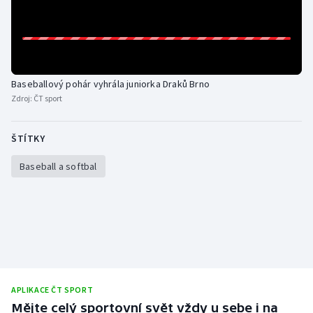
Gymnastika
Házená
Baseballový pohár vyhrála juniorka Draků Brno
Jezdectví
Zdroj:
ČT sport
Judo
ŠTÍTKY
Krasobruslení
Baseball a softbal
Lezení
Lyže a snowboard
Moderní pětiboj
APLIKACE ČT SPORT
Motorsport
Mějte celý sportovní svět vždy u sebe i na