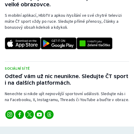
velké obrazovce.
Olympijské hry
S mobilní aplikací, HbbTV a apkou iVysílání ve své chytré televizi
máte ČT sport vždy po ruce. Sledujte přímé přenosy, články a
Parasport
bonusový obsah kdekoli a kdykoli.
Plavání
Plážový volejbal
Ragby
SOCIÁLNÍ SÍTĚ
Odteď vám už nic neunikne. Sledujte ČT sport
Rychlobruslení
i na dalších platformách.
Nenechte si nikde ujít nejnovější sportovní události. Sledujte nás i
Rychlostní kanoistika
na Facebooku, X, Instagramu, Threads či YouTube a buďte v obraze.
Short track
Sportovní střelba