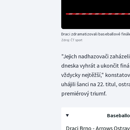
Draci zdramatizovali baseballové finál
Zdroj:
ČT sport
"Jejich nadhazovači zaházeli 
dneska vyhrát a ukončit finá
vždycky nejtěžší," konstatov
uhájili šanci na 22. titul, ost
premiérový triumf.
Baseballov
Draci Brno - Arrows Ostrava 