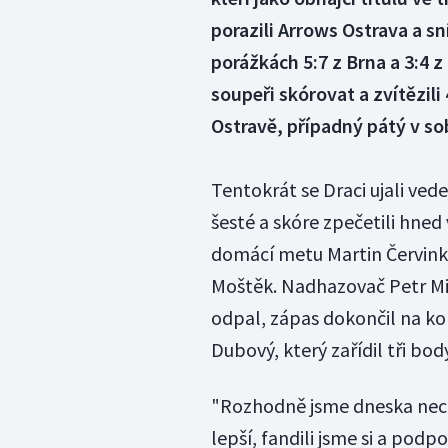
porazili Arrows Ostrava a sní
porážkách 5:7 z Brna a 3:4 z
soupeři skórovat a zvítězili
Ostravě, případný pátý v so
Tentokrát se Draci ujali vede
šesté a skóre zpečetili hned
domácí metu Martin Červinka
Moštěk. Nadhazovač Petr Min
odpal, zápas dokončil na kop
Dubový, který zařídil tři bod
"Rozhodně jsme dneska nech
lepší, fandili jsme si a podp