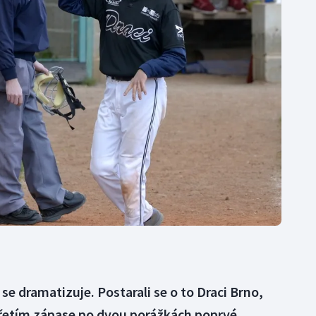
Moderní pětiboj
Triatlon
Motorsport
Veslování
Olympijské hry
Vodní slalom
Parasport
Volejbal
Plavání
Ostatní
Plážový volejbal
 se dramatizuje. Postarali se o to Draci Brno,
e třetím zápase po dvou porážkách poprvé