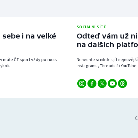
SOCIÁLNÍ SÍTĚ
 sebe i na velké
Odteď vám už nic
na dalších platf
izi máte ČT sport vždy po ruce.
Nenechte si nikde ujít nejnovější
ykoli.
Instagramu, Threads či YouTube 
Č