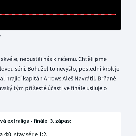
e
skvěle, nepustili nás k ničemu. Chtěli jsme
lovou sérii. Bohužel to nevyšlo, poslední krok je
al hrající kapitán Arrows Aleš Navrátil. Brňané
ravský tým při šesté účasti ve finále usiluje o
á extraliga - finále, 3. zápas:
4:0, stav série 1:2.