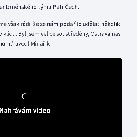
cher brněnského týmu Petr Čech.
me však rádi, že se nám podařilo udělat několik
 klidu. Byl jsem velice soustředěný, Ostrava nás
nům," uvedl Minařík.
Nahrávám video