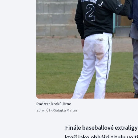
Curling
Dostihy
Florbal
Futsal
Golf
Gymnastika
Radost Draků Brno
Zdroj:
ČTK/Salajka Martin
Finále baseballové extraligy
kteří jako obhájci titulu v