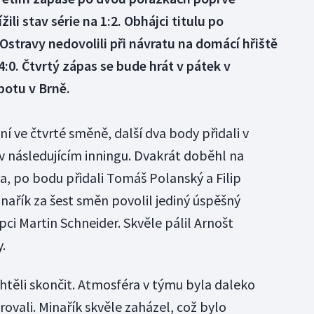
žili stav série na 1:2. Obhájci titulu po
 Ostravy nedovolili při návratu na domácí hřiště
 4:0. Čtvrtý zápas se bude hrát v pátek v
botu v Brně.
ní ve čtvrté směně, další dva body přidali v
 v následujícím inningu. Dvakrát doběhl na
, po bodu přidali Tomáš Polanský a Filip
ařík za šest směn povolil jediný úspěšný
ci Martin Schneider. Skvěle pálil Arnošt
y.
těli skončit. Atmosféra v týmu byla daleko
orovali. Minařík skvěle zaházel, což bylo