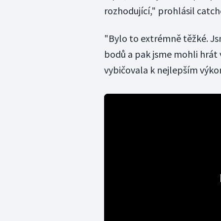
rozhodující," prohlásil cat
"Bylo to extrémně těžké. Js
bodů a pak jsme mohli hrát v
vybičovala k nejlepším výko