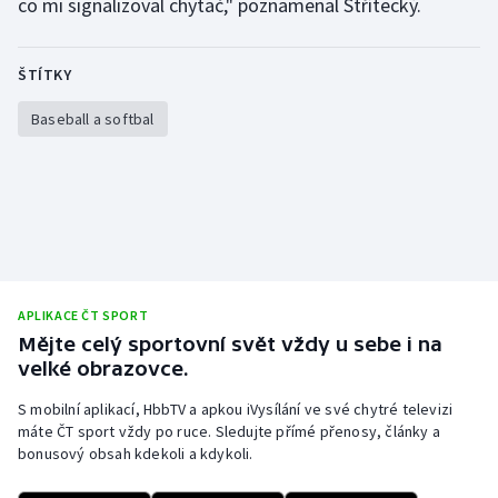
co mi signalizoval chytač," poznamenal Střítecký.
Olympijské hry
ŠTÍTKY
Parasport
Baseball a softbal
Plavání
Plážový volejbal
Ragby
Rychlobruslení
APLIKACE ČT SPORT
Mějte celý sportovní svět vždy u sebe i na
Rychlostní kanoistika
velké obrazovce.
Short track
S mobilní aplikací, HbbTV a apkou iVysílání ve své chytré televizi
máte ČT sport vždy po ruce. Sledujte přímé přenosy, články a
bonusový obsah kdekoli a kdykoli.
Sportovní střelba