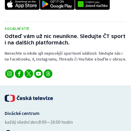
Stolní tenis
Triatlon
SOCIÁLNÍ SÍTĚ
Veslování
Odteď vám už nic neunikne. Sledujte ČT sport
i na dalších platformách.
Vodní slalom
Nenechte si nikde ujít nejnovější sportovní události. Sledujte nás i
na Facebooku, X, Instagramu, Threads či YouTube a buďte v obraze.
Volejbal
Ostatní
Divácké centrum
každý všední den:
8:00—16:00 hodin