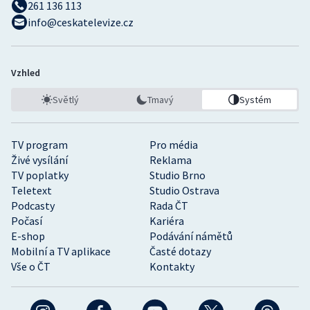
261 136 113
info@ceskatelevize.cz
Vzhled
Světlý
Tmavý
Systém
TV program
Pro média
Živé vysílání
Reklama
TV poplatky
Studio Brno
Teletext
Studio Ostrava
Podcasty
Rada ČT
Počasí
Kariéra
E-shop
Podávání námětů
Mobilní a TV aplikace
Časté dotazy
Vše o ČT
Kontakty