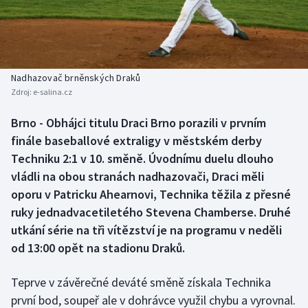
Baseball a softbal
Soutěže
Basketbal
Historické návraty
Biatlon
Aplikace ČT sport
Nadhazovač brněnských Draků
Zdroj:
e-salina.cz
Boby a skeleton
AZ kvíz
Brno - Obhájci titulu Draci Brno porazili v prvním
finále baseballové extraligy v městském derby
Box
Techniku 2:1 v 10. směně. Úvodnímu duelu dlouho
Curling
vládli na obou stranách nadhazovači, Draci měli
oporu v Patricku Ahearnovi, Technika těžila z přesné
Dostihy
ruky jednadvacetiletého Stevena Chamberse. Druhé
utkání série na tři vítězství je na programu v neděli
Florbal
od 13:00 opět na stadionu Draků.
Futsal
Teprve v závěrečné deváté směně získala Technika
první bod, soupeř ale v dohrávce využil chybu a vyrovnal.
Golf