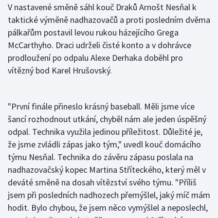
V nastavené směně sáhl kouč Draků Arnošt Nesňal k
taktické výměně nadhazovačů a proti posledním dvěma
Gymnastika
pálkařům postavil levou rukou házejícího Grega
McCarthyho. Draci udrželi čisté konto a v dohrávce
Házená
prodloužení po odpalu Alexe Derhaka doběhl pro
Jezdectví
vítězný bod Karel Hrušovský.
Judo
"První finále přineslo krásný baseball. Měli jsme více
Krasobruslení
šancí rozhodnout utkání, chyběl nám ale jeden úspěšný
odpal. Technika využila jedinou příležitost. Důležité je,
Lezení
že jsme zvládli zápas jako tým," uvedl kouč domácího
týmu Nesňal. Technika do závěru zápasu poslala na
Lyže a snowboard
nadhazovačský kopec Martina Stříteckého, který měl v
deváté směně na dosah vítězství svého týmu. "Příliš
Moderní pětiboj
jsem při posledních nadhozech přemýšlel, jaký míč mám
hodit. Bylo chybou, že jsem něco vymýšlel a neposlechl,
Motorsport