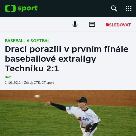
POPULÁRNÍ
SLEDOVAT
Fotbal
BASEBALL A SOFTBAL
Draci porazili v prvním finále
Hokej
baseballové extraligy
Techniku 2:1
Tenis
dot
Atletika
1. 10. 2011
|
Zdroj:
ČTK
,
ČT sport
Cyklistika
DALŠÍ SPORTY
Americký fotbal
NEPŘEHLÉDNĚTE