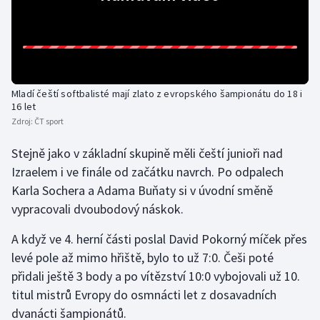
Gymnastika
Házená
Mladí čeští softbalisté mají zlato z evropského šampionátu do 18 i
Jezdectví
16 let
Zdroj:
ČT sport
Judo
Stejně jako v základní skupině měli čeští junioři nad
Krasobruslení
Izraelem i ve finále od začátku navrch. Po odpalech
Karla Sochera a Adama Buňaty si v úvodní směně
Lezení
vypracovali dvoubodový náskok.
A když ve 4. herní části poslal David Pokorný míček přes
Lyže a snowboard
levé pole až mimo hřiště, bylo to už 7:0. Češi poté
Moderní pětiboj
přidali ještě 3 body a po vítězství 10:0 vybojovali už 10.
titul mistrů Evropy do osmnácti let z dosavadních
Motorsport
dvanácti šampionátů.