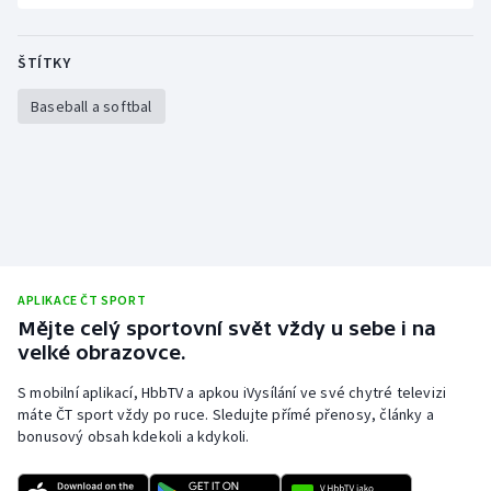
Stolní tenis
ŠTÍTKY
Triatlon
Baseball a softbal
Veslování
Vodní slalom
Volejbal
Ostatní
APLIKACE ČT SPORT
Mějte celý sportovní svět vždy u sebe i na
velké obrazovce.
S mobilní aplikací, HbbTV a apkou iVysílání ve své chytré televizi
máte ČT sport vždy po ruce. Sledujte přímé přenosy, články a
bonusový obsah kdekoli a kdykoli.