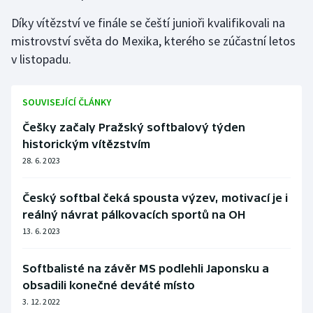
Olympijské hry
Díky vítězství ve finále se čeští junioři kvalifikovali na
mistrovství světa do Mexika, kterého se zúčastní letos
Parasport
v listopadu.
Plavání
SOUVISEJÍCÍ ČLÁNKY
Plážový volejbal
Češky začaly Pražský softbalový týden
historickým vítězstvím
Ragby
28. 6. 2023
Rychlobruslení
Český softbal čeká spousta výzev, motivací je i
reálný návrat pálkovacích sportů na OH
Rychlostní kanoistika
13. 6. 2023
Short track
Softbalisté na závěr MS podlehli Japonsku a
obsadili konečné deváté místo
Sportovní střelba
3. 12. 2022