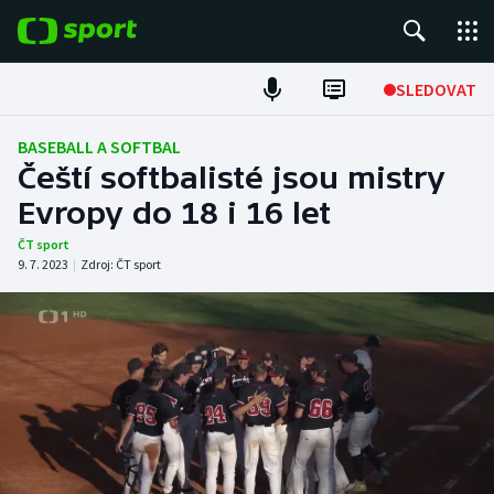
POPULÁRNÍ
SLEDOVAT
Fotbal
BASEBALL A SOFTBAL
Čeští softbalisté jsou mistry
Hokej
Evropy do 18 i 16 let
Tenis
ČT sport
9. 7. 2023
|
Zdroj:
ČT sport
Atletika
Cyklistika
DALŠÍ SPORTY
Americký fotbal
NEPŘEHLÉDNĚTE