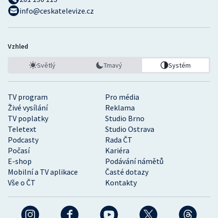
info@ceskatelevize.cz
Vzhled
Světlý
Tmavý
Systém
TV program
Pro média
Živé vysílání
Reklama
TV poplatky
Studio Brno
Teletext
Studio Ostrava
Podcasty
Rada ČT
Počasí
Kariéra
E-shop
Podávání námětů
Mobilní a TV aplikace
Časté dotazy
Vše o ČT
Kontakty