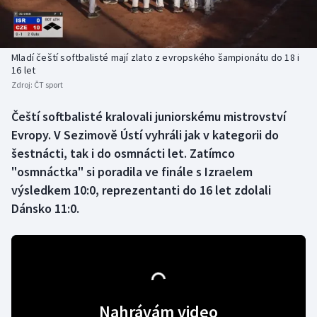
Baseball a softbal
Soutěže
Basketbal
Historické návraty
Mladí čeští softbalisté mají zlato z evropského šampionátu do 18 i
16 let
Biatlon
Aplikace ČT sport
Zdroj:
ČT sport
Boby a skeleton
AZ kvíz
Čeští softbalisté kralovali juniorskému mistrovství
Evropy. V Sezimově Ústí vyhráli jak v kategorii do
Box
šestnácti, tak i do osmnácti let. Zatímco
"osmnáctka" si poradila ve finále s Izraelem
Curling
výsledkem 10:0, reprezentanti do 16 let zdolali
Dánsko 11:0.
Dostihy
Florbal
Futsal
Nahrávám video
Golf