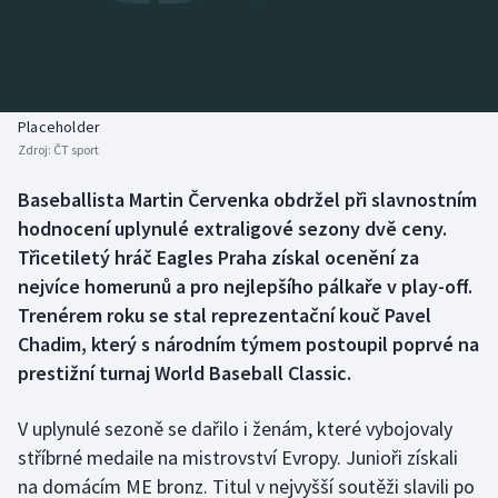
Baseball a softbal
Soutěže
Basketbal
Historické návraty
Biatlon
Aplikace ČT sport
Placeholder
Zdroj:
ČT sport
Boby a skeleton
AZ kvíz
Baseballista Martin Červenka obdržel při slavnostním
hodnocení uplynulé extraligové sezony dvě ceny.
Box
Třicetiletý hráč Eagles Praha získal ocenění za
Curling
nejvíce homerunů a pro nejlepšího pálkaře v play-off.
Trenérem roku se stal reprezentační kouč Pavel
Dostihy
Chadim, který s národním týmem postoupil poprvé na
prestižní turnaj World Baseball Classic.
Florbal
V uplynulé sezoně se dařilo i ženám, které vybojovaly
Futsal
stříbrné medaile na mistrovství Evropy. Junioři získali
na domácím ME bronz. Titul v nejvyšší soutěži slavili po
Golf