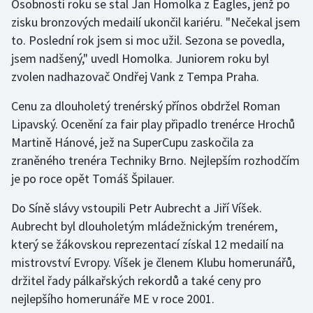
Osobností roku se stal Jan Homolka z Eagles, jenž po
zisku bronzových medailí ukončil kariéru. "Nečekal jsem
Olympijské hry
to. Poslední rok jsem si moc užil. Sezona se povedla,
Parasport
jsem nadšený," uvedl Homolka. Juniorem roku byl
zvolen nadhazovač Ondřej Vank z Tempa Praha.
Plavání
Cenu za dlouholetý trenérský přínos obdržel Roman
Plážový volejbal
Lipavský. Ocenění za fair play připadlo trenérce Hrochů
Martině Hánové, jež na SuperCupu zaskočila za
Ragby
zraněného trenéra Techniky Brno. Nejlepším rozhodčím
je po roce opět Tomáš Špilauer.
Rychlobruslení
Do Síně slávy vstoupili Petr Aubrecht a Jiří Víšek.
Rychlostní kanoistika
Aubrecht byl dlouholetým mládežnickým trenérem,
který se žákovskou reprezentací získal 12 medailí na
Short track
mistrovství Evropy. Víšek je členem Klubu homerunářů,
držitel řady pálkařských rekordů a také ceny pro
Sportovní střelba
nejlepšího homerunáře ME v roce 2001.