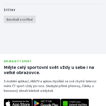
Stolní tenis
ŠTÍTKY
Triatlon
Baseball a softbal
Veslování
Vodní slalom
Volejbal
Ostatní
APLIKACE ČT SPORT
Mějte celý sportovní svět vždy u sebe i na
velké obrazovce.
S mobilní aplikací, HbbTV a apkou iVysílání ve své chytré televizi
máte ČT sport vždy po ruce. Sledujte přímé přenosy, články a
bonusový obsah kdekoli a kdykoli.