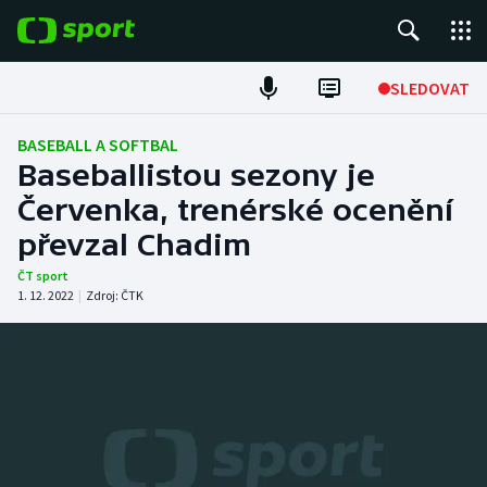
POPULÁRNÍ
SLEDOVAT
Fotbal
BASEBALL A SOFTBAL
Baseballistou sezony je
Hokej
Červenka, trenérské ocenění
převzal Chadim
Tenis
ČT sport
Atletika
1. 12. 2022
|
Zdroj:
ČTK
Cyklistika
DALŠÍ SPORTY
Americký fotbal
NEPŘEHLÉDNĚTE