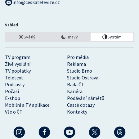
info@ceskatelevize.cz
Vzhled
Světlý
Tmavý
Systém
TV program
Pro média
Živé vysílání
Reklama
TV poplatky
Studio Brno
Teletext
Studio Ostrava
Podcasty
Rada ČT
Počasí
Kariéra
E-shop
Podávání námětů
Mobilní a TV aplikace
Časté dotazy
Vše o ČT
Kontakty