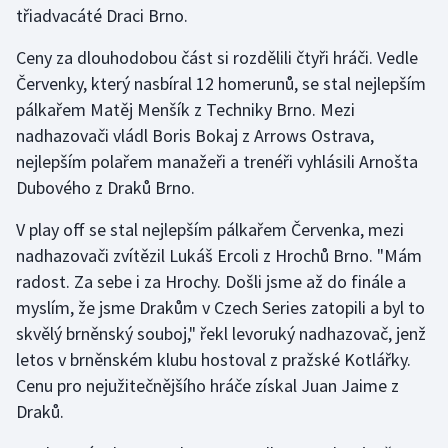
třiadvacáté Draci Brno.
Gymnastika
Ceny za dlouhodobou část si rozdělili čtyři hráči. Vedle
Červenky, který nasbíral 12 homerunů, se stal nejlepším
Házená
pálkařem Matěj Menšík z Techniky Brno. Mezi
nadhazovači vládl Boris Bokaj z Arrows Ostrava,
Jezdectví
nejlepším polařem manažeři a trenéři vyhlásili Arnošta
Dubového z Draků Brno.
Judo
V play off se stal nejlepším pálkařem Červenka, mezi
Krasobruslení
nadhazovači zvítězil Lukáš Ercoli z Hrochů Brno. "Mám
radost. Za sebe i za Hrochy. Došli jsme až do finále a
Lezení
myslím, že jsme Drakům v Czech Series zatopili a byl to
skvělý brněnský souboj," řekl levoruký nadhazovač, jenž
Lyže a snowboard
letos v brněnském klubu hostoval z pražské Kotlářky.
Moderní pětiboj
Cenu pro nejužitečnějšího hráče získal Juan Jaime z
Draků.
Motorsport