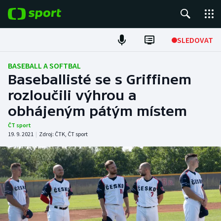
POPULÁRNÍ
SLEDOVAT
Fotbal
BASEBALL A SOFTBAL
Baseballisté se s Griffinem
Hokej
rozloučili výhrou a
obhájeným pátým místem
Tenis
ČT sport
Atletika
19. 9. 2021
|
Zdroj:
ČTK
,
ČT sport
Cyklistika
DALŠÍ SPORTY
Americký fotbal
NEPŘEHLÉDNĚTE