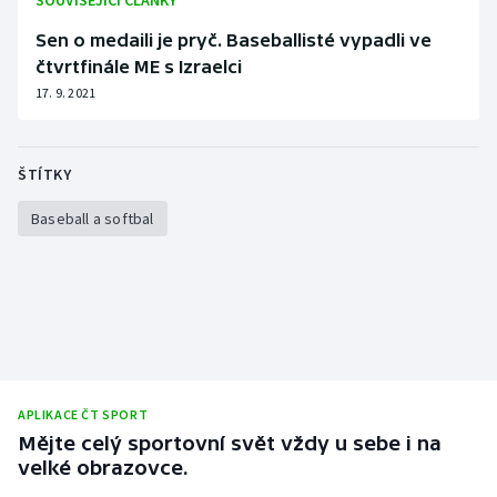
SOUVISEJÍCÍ ČLÁNKY
Stolní tenis
Sen o medaili je pryč. Baseballisté vypadli ve
čtvrtfinále ME s Izraelci
Triatlon
17. 9. 2021
Veslování
Vodní slalom
ŠTÍTKY
Baseball a softbal
Volejbal
Ostatní
APLIKACE ČT SPORT
Mějte celý sportovní svět vždy u sebe i na
velké obrazovce.