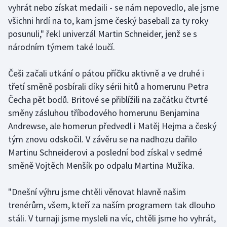
vyhrát nebo získat medaili - se nám nepovedlo, ale jsme
všichni hrdí na to, kam jsme český baseball za ty roky
Gymnastika
posunuli," řekl univerzál Martin Schneider, jenž se s
národním týmem také loučí.
Házená
Jezdectví
Češi začali utkání o pátou příčku aktivně a ve druhé i
třetí směně posbírali díky sérii hitů a homerunu Petra
Judo
Čecha pět bodů. Britové se přiblížili na začátku čtvrté
směny zásluhou tříbodového homerunu Benjamina
Krasobruslení
Andrewse, ale homerun předvedl i Matěj Hejma a český
tým znovu odskočil. V závěru se na nadhozu dařilo
Lezení
Martinu Schneiderovi a poslední bod získal v sedmé
směně Vojtěch Menšík po odpalu Martina Mužíka.
Lyže a snowboard
"Dnešní výhru jsme chtěli věnovat hlavně našim
Moderní pětiboj
trenérům, všem, kteří za naším programem tak dlouho
stáli. V turnaji jsme mysleli na víc, chtěli jsme ho vyhrát,
Motorsport