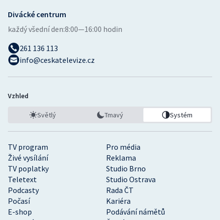
Divácké centrum
každý všední den:
8:00—16:00 hodin
261 136 113
info@ceskatelevize.cz
Vzhled
Světlý
Tmavý
Systém
TV program
Pro média
Živé vysílání
Reklama
TV poplatky
Studio Brno
Teletext
Studio Ostrava
Podcasty
Rada ČT
Počasí
Kariéra
E-shop
Podávání námětů