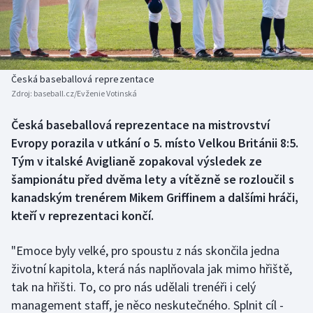
Baseball a softbal
Soutěže
Basketbal
Historické návraty
Biatlon
Aplikace ČT sport
Česká baseballová reprezentace
Zdroj:
baseball.cz/Evženie Votinská
Boby a skeleton
AZ kvíz
Česká baseballová reprezentace na mistrovství
Evropy porazila v utkání o 5. místo Velkou Británii 8:5.
Box
Tým v italské Aviglianě zopakoval výsledek ze
Curling
šampionátu před dvěma lety a vítězně se rozloučil s
kanadským trenérem Mikem Griffinem a dalšími hráči,
Dostihy
kteří v reprezentaci končí.
Florbal
"Emoce byly velké, pro spoustu z nás skončila jedna
životní kapitola, která nás naplňovala jak mimo hřiště,
Futsal
tak na hřišti. To, co pro nás udělali trenéři i celý
management staff, je něco neskutečného. Splnit cíl -
Golf