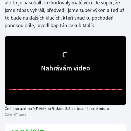
ale to je baseball, rozhodovaly malé věci. Je super, že
Olympijské hry
jsme zápas vyhráli, předvedli jsme super výkon a teď už
to bude na dalších klucích, kteří snad tu pochodeň
Parasport
ponesou dále," uvedl kapitán Jakub Malík.
Plavání
Plážový volejbal
Ragby
Nahrávám video
Rychlobruslení
Rychlostní kanoistika
Short track
Češi porazili na ME Velkou Británii 8:5 a obsadili páté místo
Zdroj:
ČT sport
Sportovní střelba