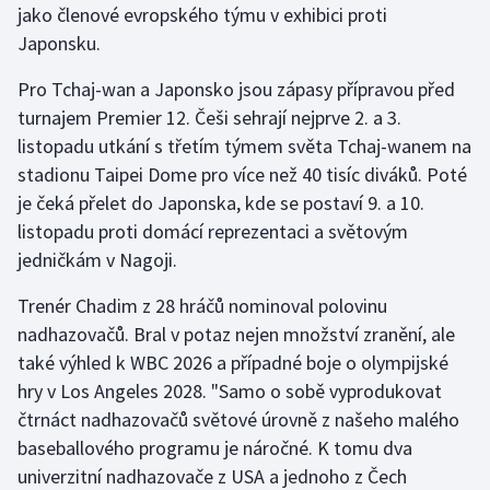
jako členové evropského týmu v exhibici proti
Olympijské hry
Japonsku.
Parasport
Pro Tchaj-wan a Japonsko jsou zápasy přípravou před
turnajem Premier 12. Češi sehrají nejprve 2. a 3.
Plavání
listopadu utkání s třetím týmem světa Tchaj-wanem na
stadionu Taipei Dome pro více než 40 tisíc diváků. Poté
Plážový volejbal
je čeká přelet do Japonska, kde se postaví 9. a 10.
listopadu proti domácí reprezentaci a světovým
Ragby
jedničkám v Nagoji.
Rychlobruslení
Trenér Chadim z 28 hráčů nominoval polovinu
nadhazovačů. Bral v potaz nejen množství zranění, ale
Rychlostní kanoistika
také výhled k WBC 2026 a případné boje o olympijské
hry v Los Angeles 2028. "Samo o sobě vyprodukovat
Short track
čtrnáct nadhazovačů světové úrovně z našeho malého
baseballového programu je náročné. K tomu dva
Sportovní střelba
univerzitní nadhazovače z USA a jednoho z Čech