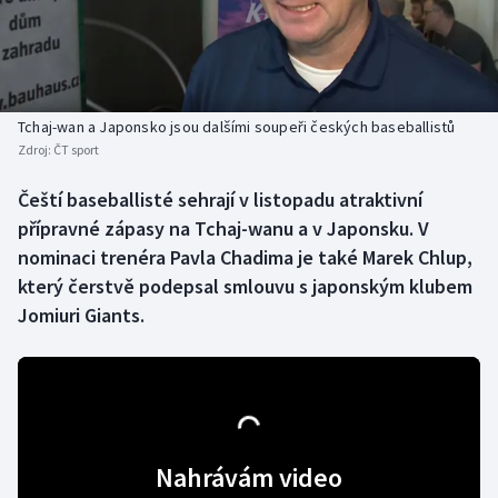
Baseball a softbal
Soutěže
Basketbal
Historické návraty
Biatlon
Aplikace ČT sport
Tchaj-wan a Japonsko jsou dalšími soupeři českých baseballistů
Zdroj:
ČT sport
Boby a skeleton
AZ kvíz
Čeští baseballisté sehrají v listopadu atraktivní
přípravné zápasy na Tchaj-wanu a v Japonsku. V
Box
nominaci trenéra Pavla Chadima je také Marek Chlup,
Curling
který čerstvě podepsal smlouvu s japonským klubem
Jomiuri Giants.
Dostihy
Florbal
Futsal
Nahrávám video
Golf