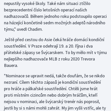
nepustily vysoké školy. Také nám situaci ztížilo
Stolní tenis
bezprecedentní číslo letošních operací našich
Triatlon
nadhazovačů. Během jednoho roku podstoupilo operaci
na házející končetině sedm možných adeptů národního
Veslování
týmu," uvedl Chadim.
Ještě před cestou do Asie čeká hráče domácí kondiční
Vodní slalom
soustředění. V Praze odehrají 19. a 20. října i dva
Volejbal
přátelské zápasy se Švýcarskem. To by mělo mít v týmu
nejlepšího nadhazovače MLB z roku 2020 Trevora
Ostatní
Bauera.
"Nominace se upravit nedá, takže doufám, že se nikdo
nezraní. Cílem těchto zápasů je kondiční soustředění
pro hráče a pálkařské soustředění. Chtěli jsme hrát
proti místním cizincům nebo dobrým hráčům, kteří
nejsou v nominaci, ale švýcarský trenér nás poprosil,
jestli by si s námi mohli zahrát. My jim vyšli vstříc, ale ty