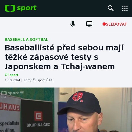
POPULÁRNÍ
SLEDOVAT
Fotbal
BASEBALL A SOFTBAL
Baseballisté před sebou mají
Hokej
těžké zápasové testy s
Japonskem a Tchaj-wanem
Tenis
ČT sport
Atletika
1. 10. 2024
|
Zdroj:
ČT sport
,
ČTK
Cyklistika
DALŠÍ SPORTY
Americký fotbal
NEPŘEHLÉDNĚTE