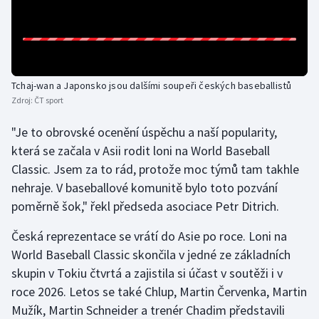
Gymnastika
Házená
Tchaj-wan a Japonsko jsou dalšími soupeři českých baseballistů
Jezdectví
Zdroj:
ČT sport
"Je to obrovské ocenění úspěchu a naší popularity,
Judo
která se začala v Asii rodit loni na World Baseball
Classic. Jsem za to rád, protože moc týmů tam takhle
Krasobruslení
nehraje. V baseballové komunitě bylo toto pozvání
Lezení
poměrně šok," řekl předseda asociace Petr Ditrich.
Česká reprezentace se vrátí do Asie po roce. Loni na
Lyže a snowboard
World Baseball Classic skončila v jedné ze základních
skupin v Tokiu čtvrtá a zajistila si účast v soutěži i v
Moderní pětiboj
roce 2026. Letos se také Chlup, Martin Červenka, Martin
Motorsport
Mužík, Martin Schneider a trenér Chadim představili