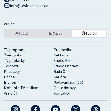
info@ceskatelevize.cz
Vzhled
Světlý
Tmavý
Systém
TV program
Pro média
Živé vysílání
Reklama
TV poplatky
Studio Brno
Teletext
Studio Ostrava
Podcasty
Rada ČT
Počasí
Kariéra
E-shop
Podávání námětů
Mobilní a TV aplikace
Časté dotazy
Vše o ČT
Kontakty