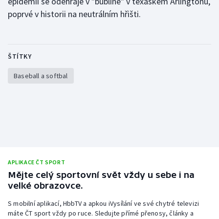
epidemii se odehraje v "bublině" v texaském Arlingtonu,
poprvé v historii na neutrálním hřišti.
Olympijské hry
Parasport
ŠTÍTKY
Plavání
Baseball a softbal
Plážový volejbal
Ragby
Rychlobruslení
Rychlostní kanoistika
APLIKACE ČT SPORT
Mějte celý sportovní svět vždy u sebe i na
Short track
velké obrazovce.
Sportovní střelba
S mobilní aplikací, HbbTV a apkou iVysílání ve své chytré televizi
máte ČT sport vždy po ruce. Sledujte přímé přenosy, články a