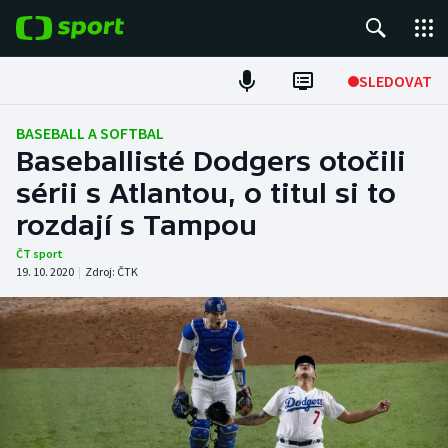
POPULÁRNÍ
SLEDOVAT
Fotbal
BASEBALL A SOFTBAL
Baseballisté Dodgers otočili
Hokej
sérii s Atlantou, o titul si to
rozdají s Tampou
Tenis
ČT sport
Atletika
19. 10. 2020
|
Zdroj:
ČTK
Cyklistika
DALŠÍ SPORTY
Americký fotbal
NEPŘEHLÉDNĚTE