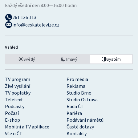
každý všední den:
8:00—16:00 hodin
261 136 113
info@ceskatelevize.cz
Vzhled
Světlý
Tmavý
Systém
TV program
Pro média
Živé vysílání
Reklama
TV poplatky
Studio Brno
Teletext
Studio Ostrava
Podcasty
Rada ČT
Počasí
Kariéra
E-shop
Podávání námětů
Mobilní a TV aplikace
Časté dotazy
Vše o ČT
Kontakty