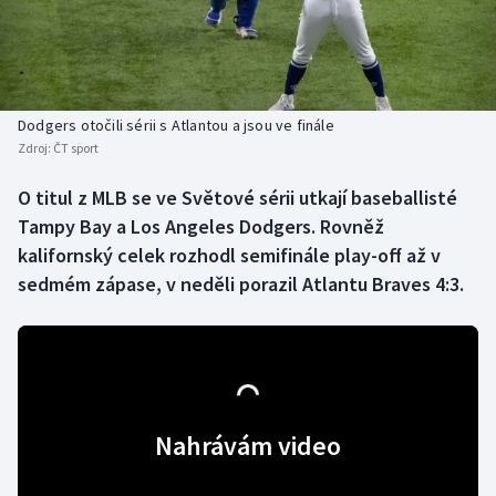
Baseball a softbal
Soutěže
Basketbal
Historické návraty
Biatlon
Aplikace ČT sport
Dodgers otočili sérii s Atlantou a jsou ve finále
Zdroj:
ČT sport
Boby a skeleton
AZ kvíz
O titul z MLB se ve Světové sérii utkají baseballisté
Tampy Bay a Los Angeles Dodgers. Rovněž
Box
kalifornský celek rozhodl semifinále play-off až v
Curling
sedmém zápase, v neděli porazil Atlantu Braves 4:3.
Dostihy
Florbal
Nahrávám video
Futsal
Golf