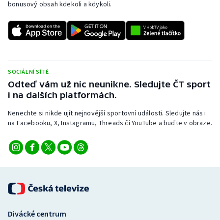
bonusový obsah kdekoli a kdykoli.
Stolní tenis
Triatlon
Veslování
SOCIÁLNÍ SÍTĚ
Vodní slalom
Odteď vám už nic neunikne. Sledujte ČT sport
i na dalších platformách.
Volejbal
Nenechte si nikde ujít nejnovější sportovní události. Sledujte nás i
na Facebooku, X, Instagramu, Threads či YouTube a buďte v obraze.
Ostatní
Divácké centrum