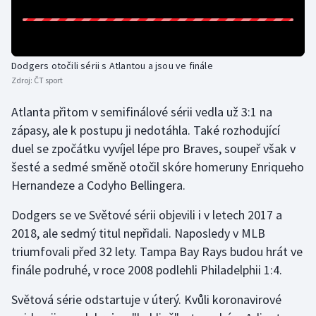
Gymnastika
Házená
Dodgers otočili sérii s Atlantou a jsou ve finále
Zdroj:
ČT sport
Jezdectví
Atlanta přitom v semifinálové sérii vedla už 3:1 na
zápasy, ale k postupu ji nedotáhla. Také rozhodující
Judo
duel se zpočátku vyvíjel lépe pro Braves, soupeř však v
šesté a sedmé směně otočil skóre homeruny Enriqueho
Krasobruslení
Hernandeze a Codyho Bellingera.
Lezení
Dodgers se ve Světové sérii objevili i v letech 2017 a
2018, ale sedmý titul nepřidali. Naposledy v MLB
Lyže a snowboard
triumfovali před 32 lety. Tampa Bay Rays budou hrát ve
finále podruhé, v roce 2008 podlehli Philadelphii 1:4.
Moderní pětiboj
Světová série odstartuje v úterý. Kvůli koronavirové
Motorsport