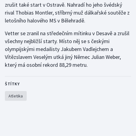
zrušit také start v Ostravě. Nahradí ho jeho švédský
rival Thobias Montler, stříbrný muž dálkařské soutěže z
Gymnastika
letošního halového MS v Bělehradě.
Házená
Vetter se zranil na středečním mítinku v Desavě a zrušil
všechny nejbližší starty. Místo něj se s českými
Jezdectví
olympijskými medailisty Jakubem Vadlejchem a
Vítězslavem Veselým utká jiný Němec Julian Weber,
Judo
který má osobní rekord 88,29 metru.
Krasobruslení
ŠTÍTKY
Lezení
Atletika
Lyže a snowboard
Moderní pětiboj
Motorsport