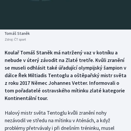
Baseball a softbal
Soutěže
Basketbal
Historické návraty
Biatlon
Aplikace ČT sport
Tomáš Staněk
Zdroj:
ČT sport
Boby a skeleton
AZ kvíz
Koulař Tomáš Staněk má natržený vaz v kotníku a
nebude v úterý závodit na Zlaté tretře. Kvůli zranění
Box
se museli odhlásit také úřadující olympijský šampion v
Curling
dálce Řek Miltiadis Tentoglu a oštěpařský mistr světa
z roku 2017 Němec Johannes Vetter. Informovali o
Dostihy
tom pořadatelé ostravského mítinku zlaté kategorie
Kontinentální tour.
Florbal
Halový mistr světa Tentoglu kvůli zranění nohy
Futsal
nezávodil ve středu na mítinku v Aténách, a když
problémy přetrvávaly i při dnešním tréninku, musel
Golf