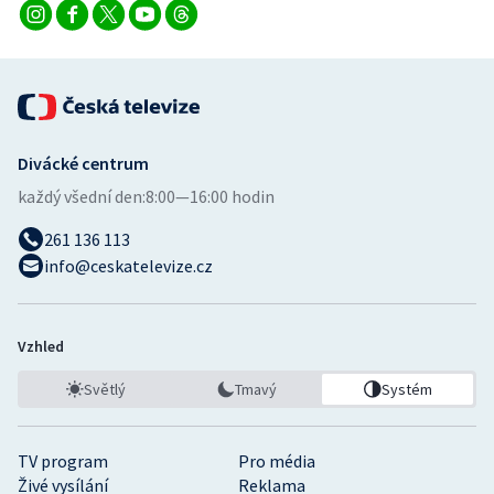
Stolní tenis
Triatlon
Veslování
Divácké centrum
Vodní slalom
každý všední den:
8:00—16:00 hodin
Volejbal
261 136 113
info@ceskatelevize.cz
Ostatní
Vzhled
Světlý
Tmavý
Systém
TV program
Pro média
Živé vysílání
Reklama