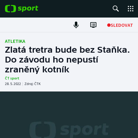
POPULÁRNÍ
SLEDOVAT
Fotbal
ATLETIKA
Zlatá tretra bude bez Staňka.
Hokej
Do závodu ho nepustí
zraněný kotník
Tenis
ČT sport
Atletika
28. 5. 2022
|
Zdroj:
ČTK
Cyklistika
DALŠÍ SPORTY
Americký fotbal
NEPŘEHLÉDNĚTE