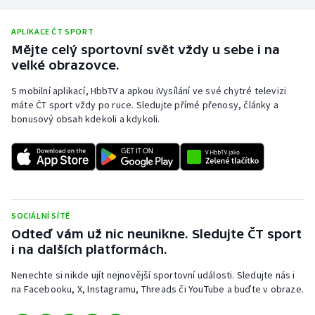
Olympijské hry
APLIKACE ČT SPORT
Mějte celý sportovní svět vždy u sebe i na
Parasport
velké obrazovce.
Plavání
S mobilní aplikací, HbbTV a apkou iVysílání ve své chytré televizi
máte ČT sport vždy po ruce. Sledujte přímé přenosy, články a
bonusový obsah kdekoli a kdykoli.
Plážový volejbal
Ragby
Rychlobruslení
SOCIÁLNÍ SÍTĚ
Rychlostní kanoistika
Odteď vám už nic neunikne. Sledujte ČT sport
i na dalších platformách.
Short track
Nenechte si nikde ujít nejnovější sportovní události. Sledujte nás i
na Facebooku, X, Instagramu, Threads či YouTube a buďte v obraze.
Sportovní střelba