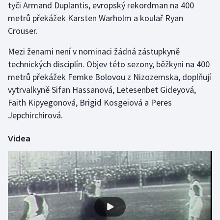
tyči Armand Duplantis, evropský rekordman na 400
Stolní tenis
metrů překážek Karsten Warholm a koulař Ryan
Crouser.
Triatlon
Mezi ženami není v nominaci žádná zástupkyně
Veslování
technických disciplín. Objev této sezony, běžkyni na 400
metrů překážek Femke Bolovou z Nizozemska, doplňují
Vodní slalom
vytrvalkyně Sifan Hassanová, Letesenbet Gideyová,
Volejbal
Faith Kipyegonová, Brigid Kosgeiová a Peres
Jepchirchirová.
Ostatní
Videa