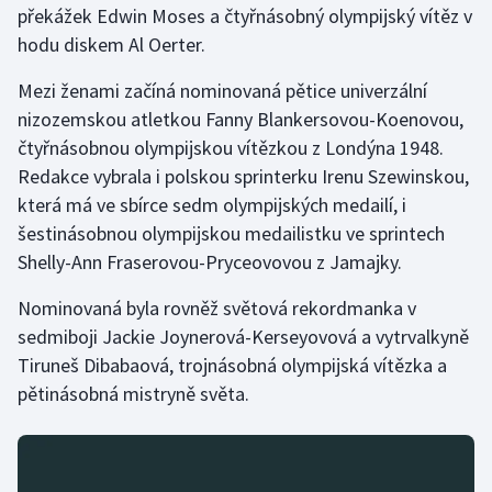
překážek Edwin Moses a čtyřnásobný olympijský vítěz v
hodu diskem Al Oerter.
Gymnastika
Mezi ženami začíná nominovaná pětice univerzální
Házená
nizozemskou atletkou Fanny Blankersovou-Koenovou,
čtyřnásobnou olympijskou vítězkou z Londýna 1948.
Jezdectví
Redakce vybrala i polskou sprinterku Irenu Szewinskou,
která má ve sbírce sedm olympijských medailí, i
Judo
šestinásobnou olympijskou medailistku ve sprintech
Shelly-Ann Fraserovou-Pryceovovou z Jamajky.
Krasobruslení
Nominovaná byla rovněž světová rekordmanka v
Lezení
sedmiboji Jackie Joynerová-Kerseyovová a vytrvalkyně
Tiruneš Dibabaová, trojnásobná olympijská vítězka a
Lyže a snowboard
pětinásobná mistryně světa.
Moderní pětiboj
Motorsport