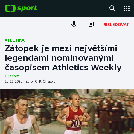
POPULÁRNÍ
SLEDOVAT
Fotbal
ATLETIKA
Zátopek je mezi největšími
Hokej
legendami nominovanými
časopisem Athletics Weekly
Tenis
ČT sport
Atletika
10. 11. 2020
|
Zdroj:
ČTK
,
ČT sport
Cyklistika
DALŠÍ SPORTY
Americký fotbal
NEPŘEHLÉDNĚTE