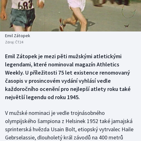
Baseball a softbal
Soutěže
Basketbal
Historické návraty
Biatlon
Aplikace ČT sport
Emil Zátopek
Zdroj:
ČT24
Boby a skeleton
AZ kvíz
Emil Zátopek je mezi pěti mužskými atletickými
legendami, které nominoval magazín Athletics
Box
Weekly. U příležitosti 75 let existence renomovaný
Curling
časopis v prosincovém vydání vyhlásí vedle
každoročního ocenění pro nejlepší atlety roku také
Dostihy
největší legendu od roku 1945.
Florbal
V mužské nominaci je vedle trojnásobného
olympijského šampiona z Helsinek 1952 také jamajská
Futsal
sprinterská hvězda Usain Bolt, etiopský vytrvalec Haile
Gebrselassie, dlouholetý král závodů na 400 metrů
Golf