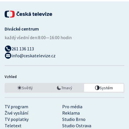
Divácké centrum
každý všední den:
8:00—16:00 hodin
261 136 113
info@ceskatelevize.cz
Vzhled
Světlý
Tmavý
Systém
TV program
Pro média
Živé vysílání
Reklama
TV poplatky
Studio Brno
Teletext
Studio Ostrava