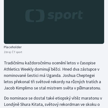
Olympijské hry
Parasport
Plavání
Plážový volejbal
Placeholder
Zdroj:
ČT sport
Ragby
Tradičnímu každoročnímu ocenění letos v časopise
Rychlobruslení
Athletics Weekly dominují běžci. Hned dva zástupce v
nominované šestici má Uganda. Joshua Cheptegei
Rychlostní kanoistika
letos překonal tři světové rekordy na různých tratích a
Jacob Kimplimo se stal mistrem světa v půlmaratonu.
Short track
Do nominace se dostal také etiopský vítěz maratonu v
Sportovní střelba
Londýně Shura Kitata, světový rekordman ve skoku o