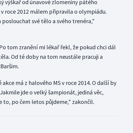
ký výškař od únavové zlomeniny pátého
 v roce 2012 málem připravila o olympiádu.
poslouchat své tělo a svého trenéra,"
"Po tom zranění mi lékař řekl, že pokud chci dál
těla. Od té doby na tom neustále pracuji a
 Baršim.
é akce má z halového MS v roce 2014. O další by
Jakmile jde o velký šampionát, jediná věc,
je to, po čem letos půjdeme," zakončil.