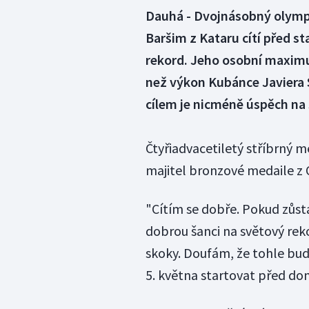
Dauhá - Dvojnásobný olympi
Baršim z Kataru cítí před s
rekord. Jeho osobní maximu
než výkon Kubánce Javiera
cílem je nicméně úspěch na
Čtyřiadvacetiletý stříbrný m
majitel bronzové medaile z
"Cítím se dobře. Pokud zůsta
dobrou šanci na světový rek
skoky. Doufám, že tohle bud
5. května startovat před d