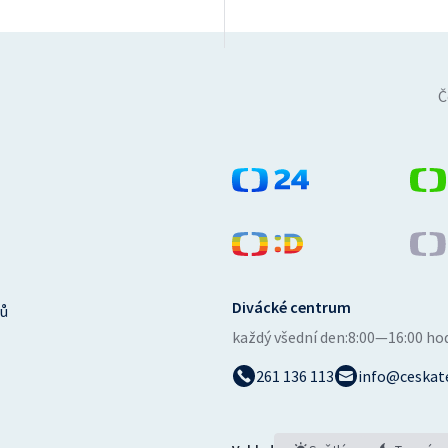
Č
Divácké centrum
ů
každý všední den:
8:00—16:00 ho
261 136 113
info@ceskate