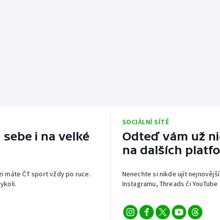
SOCIÁLNÍ SÍTĚ
 sebe i na velké
Odteď vám už nic
na dalších platf
izi máte ČT sport vždy po ruce.
Nenechte si nikde ujít nejnovější
ykoli.
Instagramu, Threads či YouTube 