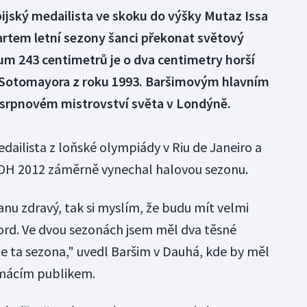
jský medailista ve skoku do výšky Mutaz Issa
tartem letní sezony šanci překonat světový
m 243 centimetrů je o dva centimetry horší
 Sotomayora z roku 1993. Baršimovým hlavním
 srpnovém mistrovství světa v Londýně.
edailista z loňské olympiády v Riu de Janeiro a
 OH 2012 záměrně vynechal halovou sezonu.
nu zdravý, tak si myslím, že budu mít velmi
ord. Ve dvou sezonách jsem měl dva těsné
e ta sezona," uvedl Baršim v Dauhá, kde by měl
omácím publikem.