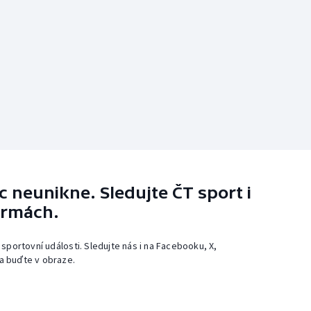
 neunikne. Sledujte ČT sport i
ormách.
 sportovní události. Sledujte nás i na Facebooku, X,
a buďte v obraze.