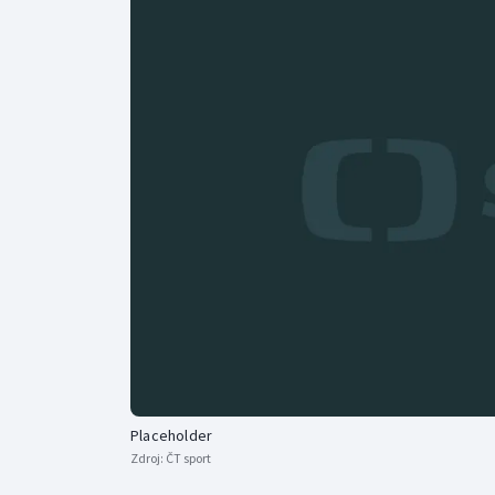
Curling
Dostihy
Florbal
Futsal
Golf
Gymnastika
Placeholder
Zdroj:
ČT sport