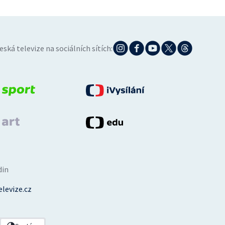
eská televize na sociálních sítích:
din
levize.cz