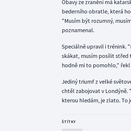
Obavy ze zranění má katars
bederního obratle, která ho
"Musím být rozumný, musím 
poznamenal.
Speciálně upravil i trénink. 
skákat, musím posílit střed 
hodně mi to pomohlo," řekl
Jediný triumf z velké světov
chtěl zabojovat v Londýně. "
kterou hledám, je zlato. To 
ŠTÍTKY