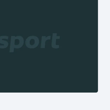
Moderní pětiboj
Triatlon
Motorsport
Veslování
Olympijské hry
Vodní slalom
Parasport
Volejbal
Plavání
Ostatní
Plážový volejbal