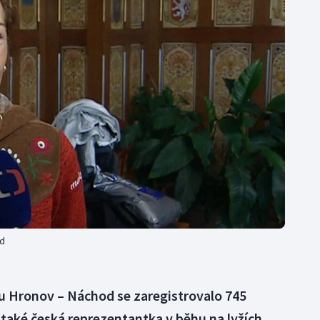
Moderní pětiboj
Triatlon
Motorsport
Veslování
Olympijské hry
Vodní slalom
Parasport
Volejbal
Plavání
Ostatní
Plážový volejbal
od
hu Hronov – Náchod se zaregistrovalo 745
 také česká reprezentantka v běhu na lyžích