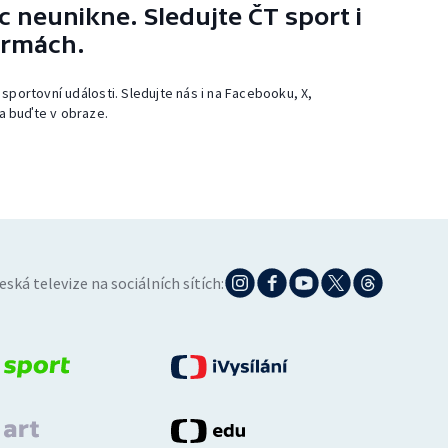
 neunikne. Sledujte ČT sport i
ormách.
 sportovní události. Sledujte nás i na Facebooku, X,
a buďte v obraze.
eská televize na sociálních sítích: