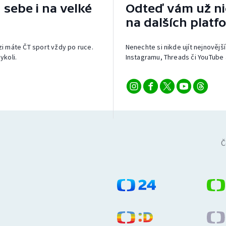
 sebe i na velké
Odteď vám už nic
na dalších platf
izi máte ČT sport vždy po ruce.
Nenechte si nikde ujít nejnovější
ykoli.
Instagramu, Threads či YouTube 
Č