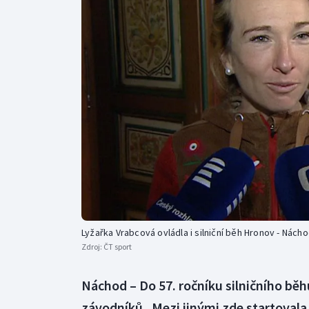
Curling
Dostihy
Florbal
Futsal
Golf
Gymnastika
Lyžařka Vrabcová ovládla i silniční běh Hronov - Nách
Zdroj:
ČT sport
Náchod – Do 57. ročníku silničního bě
závodníků. Mezi jinými zde startovala