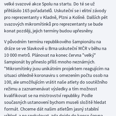
velké svazové akce Spolu na startu. Do té se už
přihlásilo 165 pořadatelů. Uskuteční se i elitní závody
Gymnastika
pro reprezentanty v Kladně, Plzni a Kolíně. Dalších pět
svazových mikromítinků pro reprezentanty se bude
Házená
konat později, jejich termíny budou upřesněny.
Jezdectví
V původním termínu republikového šampionátu na
dráze se ve Slavkově u Brna uskuteční MČR v běhu na
Judo
10 000 metrů. Plánovat na konec června "velký"
šampionát by přineslo příliš mnoho neznámých.
Krasobruslení
"Mikromítinky jsou unikátním projektem reagujícím na
Lezení
situaci ohledně koronaviru s omezením počtu osob na
100, ale umožňujícím vrátit naše atlety do soutěžního
Lyže a snowboard
režimu a zaznamenávat výsledky a tím možnost
kvalifikovat se na mistrovství republiky. Podle
Moderní pětiboj
současných ustanovení bychom museli složitě hledat
formát. Chceme dát našim atletům jasný stabilní
Motorsport
výhled, a ne spekulovat, zda dojde do konce června