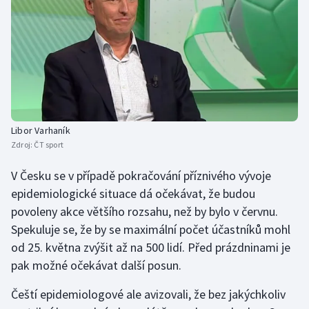
Stolní tenis
Triatlon
Veslování
Vodní slalom
Libor Varhaník
Volejbal
Zdroj:
ČT sport
V Česku se v případě pokračování příznivého vývoje
Ostatní
epidemiologické situace dá očekávat, že budou
povoleny akce většího rozsahu, než by bylo v červnu.
Spekuluje se, že by se maximální počet účastníků mohl
od 25. května zvýšit až na 500 lidí. Před prázdninami je
pak možné očekávat další posun.
Čeští epidemiologové ale avizovali, že bez jakýchkoliv