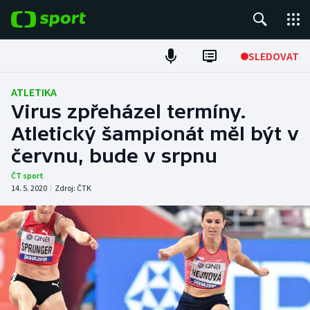
POPULÁRNÍ
SLEDOVAT
Fotbal
ATLETIKA
Virus zpřeházel termíny.
Hokej
Atletický šampionát měl být v
červnu, bude v srpnu
Tenis
ČT sport
Atletika
14. 5. 2020
|
Zdroj:
ČTK
Cyklistika
DALŠÍ SPORTY
Americký fotbal
NEPŘEHLÉDNĚTE