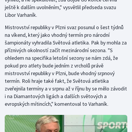
ještě k dalším uvolněním," vysvětlil předseda svazu
Olympijské hry
Libor Varhaník.
Parasport
Mistrovství republiky v Plzni svaz posunul o šest týdnů
na víkend, který jako vhodný termín pro národní
Plavání
šampionáty vyhradila Světová atletika. Pak by mohla za
příznivých okolností začít mezinárodní sezona. "S
Plážový volejbal
ohledem na specifika letošní sezony se nám zdá, že
pokud pro atlety bude jedním z vrcholů právě
Ragby
mistrovství republiky v Plzni, bude vhodný srpnový
Rychlobruslení
termín. Roli hraje také fakt, že Světová atletika
zveřejnila termíny a v srpnu až v říjnu by se mělo závodit
Rychlostní kanoistika
i na Diamantových ligách a dalších světových a
evropských mítincích," komentoval to Varhaník.
Short track
Sportovní střelba