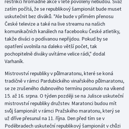
restrikcí hromadné akce v létě povoleny nebudou. Svaz
zatím počítá, že se republikový šampionát bude muset
uskutečnit bez diváků. "Ale bude v přímém přenosu
České televize a také na live streamu na našich
komunikačních kanálech na facebooku České atletiky,
takže diváci o podívanou nepřijdou. Pokud by se
opatření uvolnila na daleko větší počet, tak
pochopitelně diváky uvítáme velice rádi," dodal
Varhaník.
Mistrovství republiky v půlmaratonu, které se koná
tradičně v rámci Pardubického vinařského půlmaratonu,
se ze zrušeného dubnového termínu posunulo na víkend
15. až 16. srpna. O týden později se na Julisce uskuteční
mistrovství republiky družstev. Maratonci budou mít
svůj šampionát v rámci Pražského maratonu, který se
už dříve přesunul na 11. října. Den před tím se v
Poděbradech uskuteční republikový šampionát v chůzi