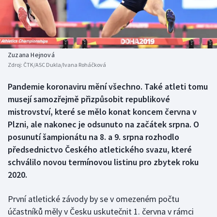
Baseball a softbal
Soutěže
Basketbal
Historické návraty
Biatlon
Aplikace ČT sport
Zuzana Hejnová
Zdroj:
ČTK/ASC Dukla/Ivana Roháčková
Boby a skeleton
AZ kvíz
Pandemie koronaviru mění všechno. Také atleti tomu
musejí samozřejmě přizpůsobit republikové
Box
mistrovství, které se mělo konat koncem června v
Curling
Plzni, ale nakonec je odsunuto na začátek srpna. O
posunutí šampionátu na 8. a 9. srpna rozhodlo
Dostihy
předsednictvo Českého atletického svazu, které
schválilo novou termínovou listinu pro zbytek roku
Florbal
2020.
Futsal
První atletické závody by se v omezeném počtu
účastníků měly v Česku uskutečnit 1. června v rámci
Golf