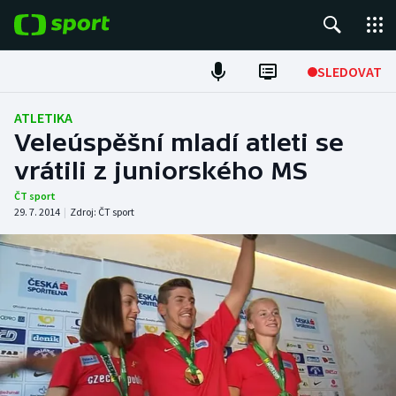
POPULÁRNÍ
SLEDOVAT
Fotbal
ATLETIKA
Veleúspěšní mladí atleti se
Hokej
vrátili z juniorského MS
Tenis
ČT sport
29. 7. 2014
|
Zdroj:
ČT sport
Atletika
Cyklistika
DALŠÍ SPORTY
Americký fotbal
NEPŘEHLÉDNĚTE