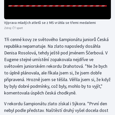
Gymnastika
Výprava mladých atletů se z MS vrátila se třemi medailemi
Házená
Zdroj:
ČT sport
Jezdectví
Tři cenné kovy ze světového šampionátu juniorů Česká
republika nepamatuje. Na zlato naposledy dosáhla
Judo
Denisa Rosolová, tehdy ještě pod jménem Ščerbová. V
Eugene stejné umístění zopakovala nejdříve ve
Krasobruslení
světovém juniorském rekordu Drahotová. "Ne že bych
to úplně plánovala, ale říkala jsem si, že jsem dobře
Lezení
připravená. Hrozně jsem se těšila. Věřila jsem si, že když
by byly dobré podmínky, což byly, mohlo by to vyjít,"
Lyže a snowboard
komentovala úspěch česká chodkyně.
Moderní pětiboj
V rekordu šampionátu zlato získal i Sýkora. "První den
nebyl podle představ. Naštěstí druhý vyšel docela dost
Motorsport