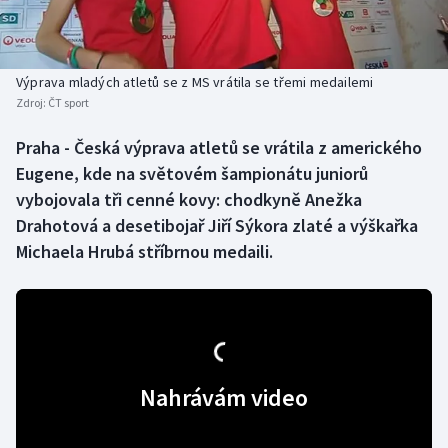
Baseball a softbal
Soutěže
Basketbal
Historické návraty
Výprava mladých atletů se z MS vrátila se třemi medailemi
Zdroj:
ČT sport
Biatlon
Aplikace ČT sport
Praha - Česká výprava atletů se vrátila z amerického
Boby a skeleton
AZ kvíz
Eugene, kde na světovém šampionátu juniorů
vybojovala tři cenné kovy: chodkyně Anežka
Box
Drahotová a desetibojař Jiří Sýkora zlaté a výškařka
Michaela Hrubá stříbrnou medaili.
Curling
Dostihy
Florbal
Nahrávám video
Futsal
Golf