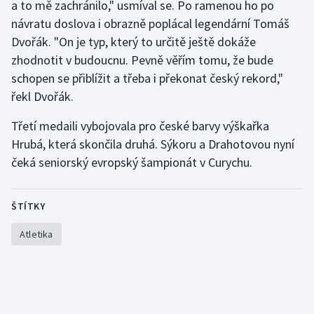
a to mě zachránilo," usmíval se. Po ramenou ho po
Olympijské hry
návratu doslova i obrazně poplácal legendární Tomáš
Dvořák. "On je typ, který to určitě ještě dokáže
Parasport
zhodnotit v budoucnu. Pevně věřím tomu, že bude
schopen se přiblížit a třeba i překonat český rekord,"
Plavání
řekl Dvořák.
Plážový volejbal
Třetí medaili vybojovala pro české barvy výškařka
Hrubá, která skončila druhá. Sýkoru a Drahotovou nyní
Ragby
čeká seniorský evropský šampionát v Curychu.
Rychlobruslení
ŠTÍTKY
Rychlostní kanoistika
Atletika
Short track
Sportovní střelba