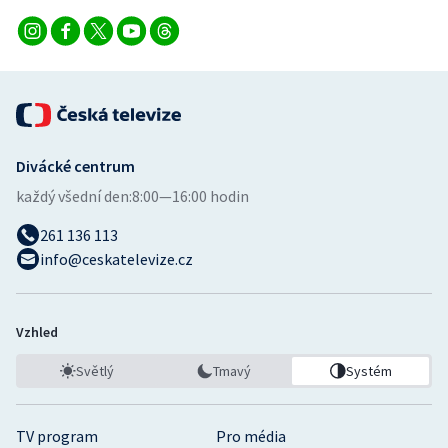
Divácké centrum
každý všední den:
8:00—16:00 hodin
261 136 113
info@ceskatelevize.cz
Vzhled
Světlý
Tmavý
Systém
TV program
Pro média