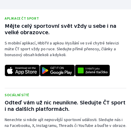
Stolní tenis
Triatlon
APLIKACE ČT SPORT
Mějte celý sportovní svět vždy u sebe i na
velké obrazovce.
Veslování
S mobilní aplikací, HbbTV a apkou iVysílání ve své chytré televizi
Vodní slalom
máte ČT sport vždy po ruce. Sledujte přímé přenosy, články a
bonusový obsah kdekoli a kdykoli.
Volejbal
Ostatní
SOCIÁLNÍ SÍTĚ
Odteď vám už nic neunikne. Sledujte ČT sport
i na dalších platformách.
Nenechte si nikde ujít nejnovější sportovní události. Sledujte nás i
na Facebooku, X, Instagramu, Threads či YouTube a buďte v obraze.