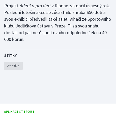
Stolní tenis
Projekt
Atletika pro děti
v Kladně zakončil úspěšný rok.
Poslední letošní akce se zúčastnilo zhruba 650 dětí a
Triatlon
svou exhibici předvedli také atleti vrhači ze Sportovního
klubu Jedličkova ústavu v Praze. Ti za svou snahu
Veslování
dostali od partnerů sportovního odpoledne šek na 40
000 korun.
Vodní slalom
Volejbal
ŠTÍTKY
Ostatní
Atletika
APLIKACE ČT SPORT