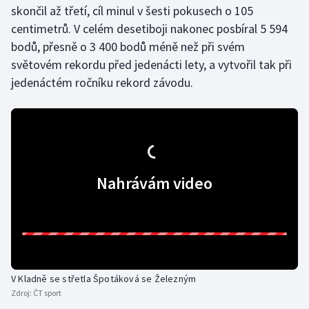
skončil až třetí, cíl minul v šesti pokusech o 105
Olympijské hry
centimetrů. V celém desetiboji nakonec posbíral 5 594
bodů, přesně o 3 400 bodů méně než při svém
Parasport
světovém rekordu před jedenácti lety, a vytvořil tak při
jedenáctém ročníku rekord závodu.
Plavání
Plážový volejbal
Ragby
Nahrávám video
Rychlobruslení
Rychlostní kanoistika
Short track
V Kladně se střetla Špotáková se Železným
Sportovní střelba
Zdroj:
ČT sport