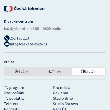
Divácké centrum
každý všední den:
8:00—16:00 hodin
261 136 113
info@ceskatelevize.cz
Vzhled
Světlý
Tmavý
Systém
TV program
Pro média
Živé vysílání
Reklama
TV poplatky
Studio Brno
Teletext
Studio Ostrava
Podcasty
Rada ČT