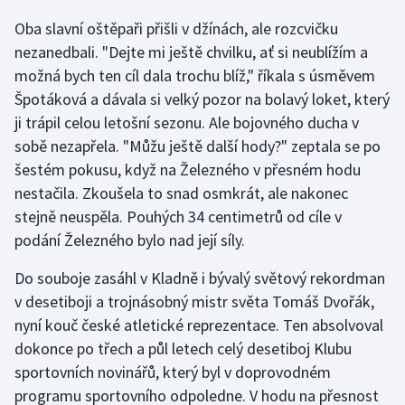
Oba slavní oštěpaři přišli v džínách, ale rozcvičku
Gymnastika
nezanedbali. "Dejte mi ještě chvilku, ať si neublížím a
možná bych ten cíl dala trochu blíž," říkala s úsměvem
Házená
Špotáková a dávala si velký pozor na bolavý loket, který
ji trápil celou letošní sezonu. Ale bojovného ducha v
Jezdectví
sobě nezapřela. "Můžu ještě další hody?" zeptala se po
šestém pokusu, když na Železného v přesném hodu
Judo
nestačila. Zkoušela to snad osmkrát, ale nakonec
Krasobruslení
stejně neuspěla. Pouhých 34 centimetrů od cíle v
podání Železného bylo nad její síly.
Lezení
Do souboje zasáhl v Kladně i bývalý světový rekordman
v desetiboji a trojnásobný mistr světa Tomáš Dvořák,
Lyže a snowboard
nyní kouč české atletické reprezentace. Ten absolvoval
Moderní pětiboj
dokonce po třech a půl letech celý desetiboj Klubu
sportovních novinářů, který byl v doprovodném
Motorsport
programu sportovního odpoledne. V hodu na přesnost