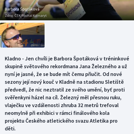
Baseball a softbal
Soutěže
Barbora Špotáková
Zdroj:
ČTK/Michal Kamaryt
Basketbal
Historické návraty
Biatlon
Aplikace ČT sport
Boby a skeleton
AZ kvíz
Kladno - Jen chvíli je Barbora Špotáková v tréninkové
Box
skupině světového rekordmana Jana Železného a už
nyní je jasné, že se bude mít čemu přiučit. Od nové
Curling
sezony její nový kouč v Kladně na stadionu Sletiště
předvedl, že nic neztratil ze svého umění, byť proti
Dostihy
svěřenkyni házel na cíl. Železný měl přesnou ruku,
Florbal
vlaječku ve vzdálenosti zhruba 32 metrů trefoval
neomylně při exhibici v rámci finálového kola
Futsal
projektu Českého atletického svazu Atletika pro
děti.
Golf