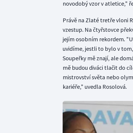
novodobý vzor v atletice," ř
Právě na Zlaté tretře vloni 
vzestup. Na čtyřstovce přek
jejím osobním rekordem. "Uvaž
uvidíme, jestli to bylo v tom
Soupeřky mě znají, ale dom
mě budou diváci tlačit do cíle
mistrovství světa nebo olymp
kariéře," uvedla Rosolová.