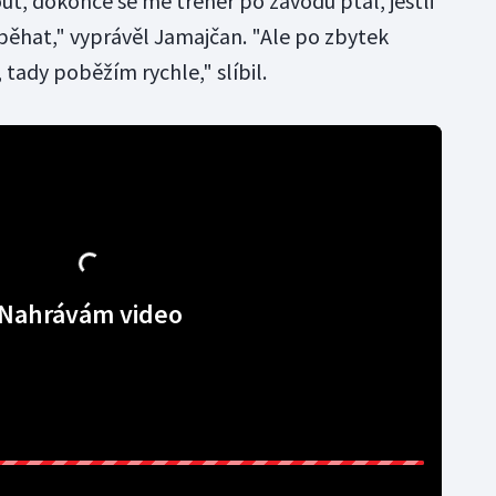
t, dokonce se mě trenér po závodu ptal, jestli
hat," vyprávěl Jamajčan. "Ale po zbytek
tady poběžím rychle," slíbil.
Nahrávám video