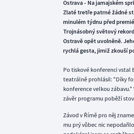
Ostrava - Na jamajském spri
Zlaté tretře patrné žádné st
minulém týdnu před premié
Trojnásobný světový rekord
Ostravě opět uvolněně. Jeho
rychlá gesta, jimiž zkouší p
Po tiskové konferenci vstal 
teatrálně prohlásil: "Díky fo
konference velkou zábavu." 
závěr programu poběží stovku
Závod v Římě pro něj znamen
mu prý vůbec nic nepodařilo