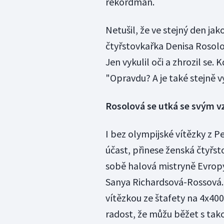
rekordman.
Netušil, že ve stejný den jak
čtyřstovkařka Denisa Rosolov
Jen vykulil oči a zhrozil se.
"Opravdu? A je také stejně vy
Rosolová se utká se svým 
I bez olympijské vítězky z 
účast, přinese ženská čtyřst
sobě halová mistryně Evrop
Sanya Richardsová-Rossová.
vítězkou ze štafety na 4x40
radost, že můžu běžet s tak