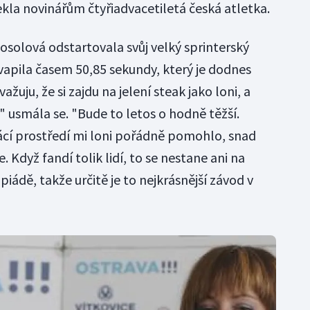
ekla novinářům čtyřiadvacetiletá česká atletka.
Rosolová odstartovala svůj velký sprinterský
vapila časem 50,85 sekundy, který je dodnes
uju, že si zajdu na jelení steak jako loni, a
," usmála se. "Bude to letos o hodně těžší.
ácí prostředí mi loni pořádně pomohlo, snad
. Když fandí tolik lidí, to se nestane ani na
iádě, takže určitě je to nejkrásnější závod v