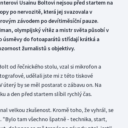
nterovi Usainu Boltovi nejsou před startem na
opy po nervozitě, která jej svazovala v
rovým závodem po devítiměsíční pauze.
man, olympijský vítěz a mistr světa působí v
 úsměvy do fotoaparátů střídají krátká a
ozornost žurnalistů s objektivy.
Bolt od řečnického stolu, vzal si mikrofon a
tografové, udělali jste mi z této tiskové
V úterý by se měl postarat o zábavu on. Na
 a den před startem slíbil rychlý čas.
al velkou zkušenost. Kromě toho, že vyhrál, se
. "Bylo tam všechno špatně - technika, start,