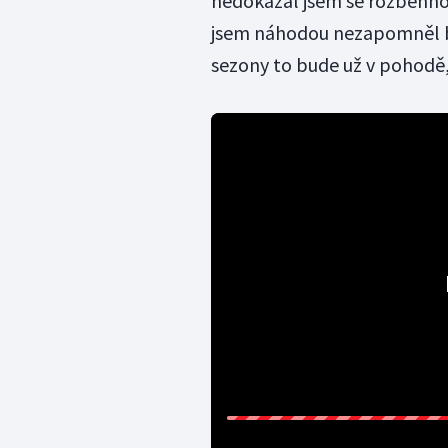
nedokázal jsem se rozběhnou
jsem náhodou nezapomněl bě
sezony to bude už v pohodě, 