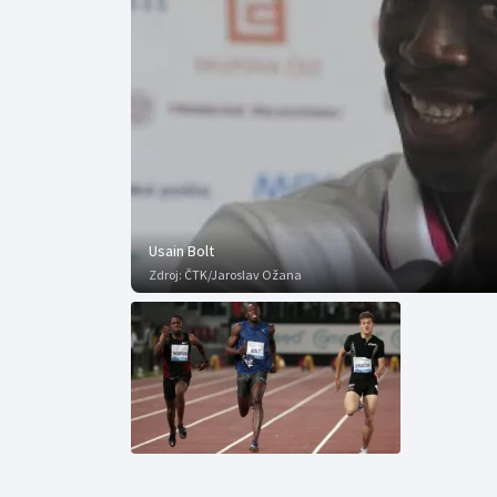
Curling
Dostihy
Florbal
Futsal
Golf
Usain Bolt
Gymnastika
Zdroj:
ČTK/Jaroslav Ožana