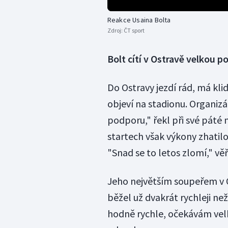
Reakce Usaina Bolta
Zdroj:
ČT sport
Bolt cítí v Ostravě velkou 
Do Ostravy jezdí rád, má kli
objeví na stadionu. Organizá
podporu," řekl při své páté 
startech však výkony zhatilo
"Snad se to letos zlomí," věři
Jeho největším soupeřem v O
běžel už dvakrát rychleji ne
hodně rychle, očekávám velký