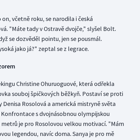
o on, včetně roku, se narodila i česká
á. "Máte tady v Ostravě dvojče," slyšel Bolt.
 Když se dozvěděl pointu, jen se pousmál.
soká jako já?" zeptal se z legrace.
vzorem
Pekingu Christine Ohuruoguové, která odřekla
ovka souboj špičkových běžkyň. Postaví se proti
y Denisa Rosolová a americká mistryně světa
 Konfrontace s dvojnásobnou olympijskou
0 metrů je pro Rosolovou velkou motivací. "Mám
ovou legendou, navíc doma. Sanya je pro mě