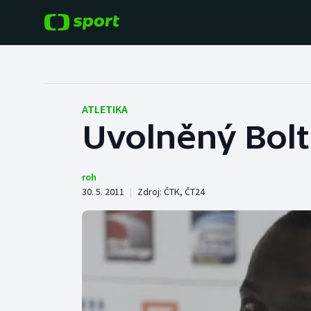
POPULÁRNÍ
DALŠÍ SPORTY
Fotbal
Americký fotbal
ATLETIKA
Uvolněný Bolt 
Hokej
Baseball a softbal
Tenis
Basketbal
roh
30. 5. 2011
|
Zdroj:
ČTK
,
ČT24
Atletika
Biatlon
Cyklistika
Boby a skeleton
Box