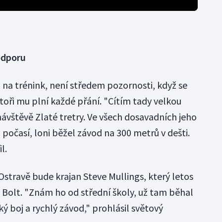
podporu
d na trénink, není středem pozornosti, když se
toři mu plní každé přání. "Cítím tady velkou
návštěvě Zlaté tretry. Ve všech dosavadních jeho
 počasí, loni běžel závod na 300 metrů v dešti.
l.
stravě bude krajan Steve Mullings, který letos
ž Bolt. "Znám ho od střední školy, už tam běhal
 boj a rychlý závod," prohlásil světový