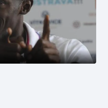
Moderní pětiboj
Triatlon
Motorsport
Veslování
Olympijské hry
Vodní slalom
Parasport
Volejbal
Plavání
Ostatní
Plážový volejbal