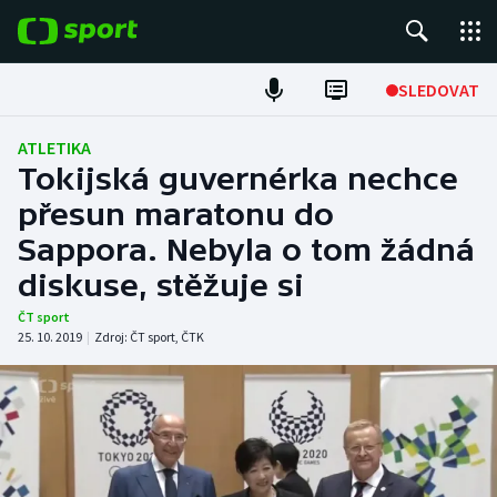
POPULÁRNÍ
SLEDOVAT
Fotbal
ATLETIKA
Tokijská guvernérka nechce
Hokej
přesun maratonu do
Sappora. Nebyla o tom žádná
Tenis
diskuse, stěžuje si
Atletika
ČT sport
25. 10. 2019
|
Zdroj:
ČT sport
,
ČTK
Cyklistika
DALŠÍ SPORTY
Americký fotbal
NEPŘEHLÉDNĚTE