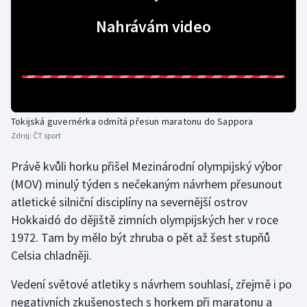
Nahrávám video
Gymnastika
Házená
Jezdectví
Tokijská guvernérka odmítá přesun maratonu do Sappora
Judo
Zdroj:
ČT sport
Krasobruslení
Právě kvůli horku přišel Mezinárodní olympijský výbor
(MOV) minulý týden s nečekaným návrhem přesunout
Lezení
atletické silniční disciplíny na severnější ostrov
Hokkaidó do dějiště zimních olympijských her v roce
Lyže a snowboard
1972. Tam by mělo být zhruba o pět až šest stupňů
Celsia chladněji.
Moderní pětiboj
Vedení světové atletiky s návrhem souhlasí, zřejmě i po
Motorsport
negativních zkušenostech s horkem při maratonu a