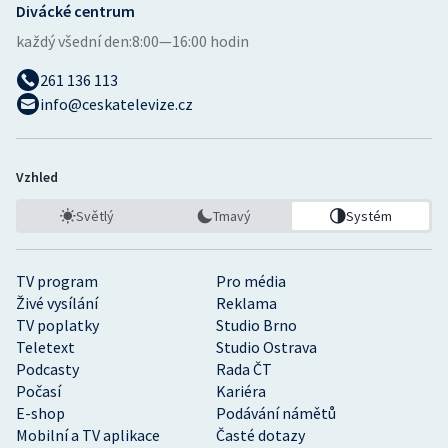
Divácké centrum
každý všední den:
8:00—16:00 hodin
261 136 113
info@ceskatelevize.cz
Vzhled
Světlý
Tmavý
Systém
TV program
Pro média
Živé vysílání
Reklama
TV poplatky
Studio Brno
Teletext
Studio Ostrava
Podcasty
Rada ČT
Počasí
Kariéra
E-shop
Podávání námětů
Mobilní a TV aplikace
Časté dotazy