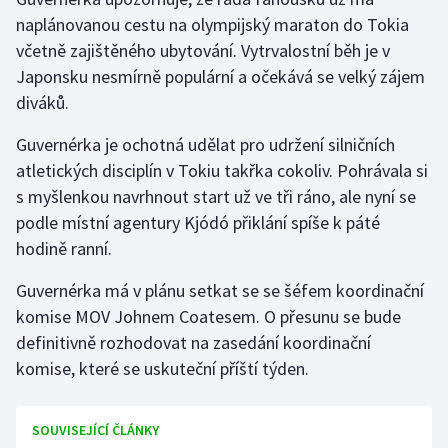
Stolní tenis
naplánovanou cestu na olympijský maraton do Tokia
včetně zajištěného ubytování. Vytrvalostní běh je v
Triatlon
Japonsku nesmírně populární a očekává se velký zájem
diváků.
Veslování
Guvernérka je ochotná udělat pro udržení silničních
Vodní slalom
atletických disciplín v Tokiu takřka cokoliv. Pohrávala si
s myšlenkou navrhnout start už ve tři ráno, ale nyní se
Volejbal
podle místní agentury Kjódó přiklání spíše k páté
hodině ranní.
Ostatní
Guvernérka má v plánu setkat se se šéfem koordinační
komise MOV Johnem Coatesem. O přesunu se bude
definitivně rozhodovat na zasedání koordinační
komise, které se uskuteční příští týden.
SOUVISEJÍCÍ ČLÁNKY