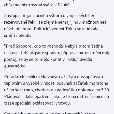
chůzi na mistrovství světa v Dauhá.
Olympijské hry
Zástupci organizačního výboru olympijských her
Parasport
rezervovaně řekli, že zřejmě nemají jinou možnost než
návrh přijmout. Politické vedení Tokia se s tím ale
Plavání
smířit nehodlá.
Plážový volejbal
"Proč Sapporo, kdo to rozhodl? Nebyla o tom žádná
diskuse. Udělali jsme spoustu příprav a nic nezmění můj
Ragby
postoj, že by se to mělo konat v Tokiu," uvedla
guvernérka.
Rychlobruslení
Pořadatelé kvůli očekávaným až čtyřicetistupňovým
Rychlostní kanoistika
teplotám a vysoké vlhkosti posunuli začátek maratonu
už na šest ráno, chodeckou padesátku dokonce na 5:30.
Short track
Plánovali i další opatření, jako je třeba natření silnice na
trase speciální ochlazovací vrstvou.
Sportovní střelba
Guvernérka upozorňuje, že řada fanoušků už má