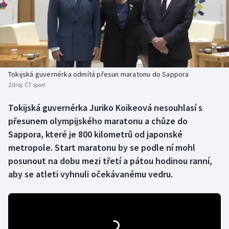
Baseball a softbal
Soutěže
Basketbal
Historické návraty
Biatlon
Aplikace ČT sport
Tokijská guvernérka odmítá přesun maratonu do Sappora
Boby a skeleton
AZ kvíz
Zdroj:
ČT sport
Box
Tokijská guvernérka Juriko Koikeová nesouhlasí s
přesunem olympijského maratonu a chůze do
Curling
Sappora, které je 800 kilometrů od japonské
metropole. Start maratonu by se podle ní mohl
Dostihy
posunout na dobu mezi třetí a pátou hodinou ranní,
aby se atleti vyhnuli očekávanému vedru.
Florbal
Futsal
Golf