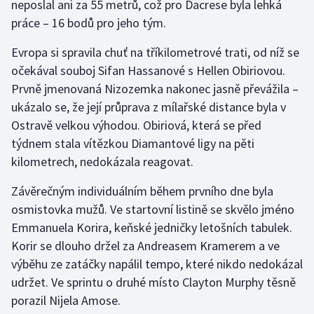
neposlal ani za 55 metrů, což pro Dacrese byla lehká
práce – 16 bodů pro jeho tým.
Evropa si spravila chuť na tříkilometrové trati, od níž se
očekával souboj Sifan Hassanové s Hellen Obiriovou.
Prvně jmenovaná Nizozemka nakonec jasně převážila –
ukázalo se, že její průprava z mílařské distance byla v
Ostravě velkou výhodou. Obiriová, která se před
týdnem stala vítězkou Diamantové ligy na pěti
kilometrech, nedokázala reagovat.
Závěrečným individuálním během prvního dne byla
osmistovka mužů. Ve startovní listině se skvělo jméno
Emmanuela Korira, keňské jedničky letošních tabulek.
Korir se dlouho držel za Andreasem Kramerem a ve
výběhu ze zatáčky napálil tempo, které nikdo nedokázal
udržet. Ve sprintu o druhé místo Clayton Murphy těsně
porazil Nijela Amose.