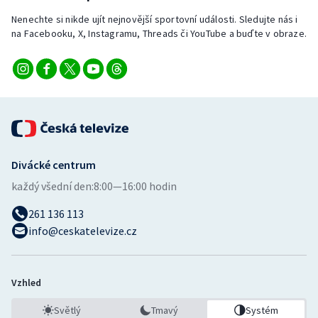
Nenechte si nikde ujít nejnovější sportovní události. Sledujte nás i
na Facebooku, X, Instagramu, Threads či YouTube a buďte v obraze.
Divácké centrum
každý všední den:
8:00—16:00 hodin
261 136 113
info@ceskatelevize.cz
Vzhled
Světlý
Tmavý
Systém