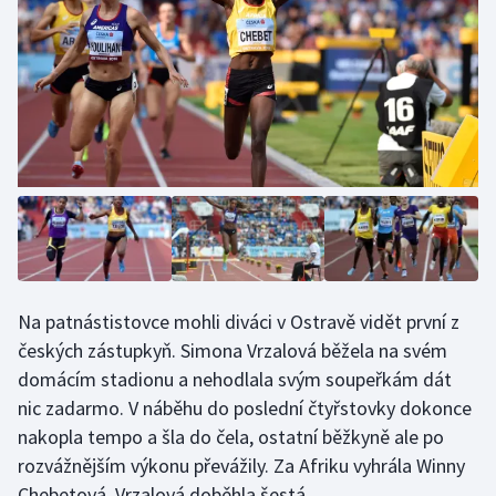
Na patnástistovce mohli diváci v Ostravě vidět první z
českých zástupkyň. Simona Vrzalová běžela na svém
domácím stadionu a nehodlala svým soupeřkám dát
nic zadarmo. V náběhu do poslední čtyřstovky dokonce
nakopla tempo a šla do čela, ostatní běžkyně ale po
rozvážnějším výkonu převážily. Za Afriku vyhrála Winny
Chebetová, Vrzalová doběhla šestá.