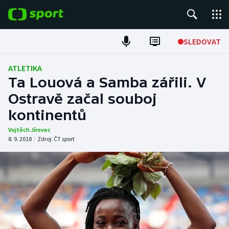
POPULÁRNÍ
SLEDOVAT
Fotbal
ATLETIKA
Ta Louová a Samba zářili. V
Hokej
Ostravě začal souboj
kontinentů
Tenis
Vojtěch Jírovec
Atletika
8. 9. 2018
|
Zdroj:
ČT sport
Cyklistika
DALŠÍ SPORTY
Americký fotbal
NEPŘEHLÉDNĚTE