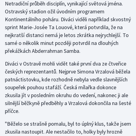
Netradiční průběh disciplín, vynikající světová jména.
Ostravský stadion ožil úvodním programem
Gymnastika
Kontinentálního poháru. Diváci viděli například skvostný
sprint Marie-Josée Ta Louové, která potvrdila, že na
Házená
nejkratší distanci nemá je letos zkrátka nejrychlejší. To
samé o několik minut později potvrdil na dlouhých
Jezdectví
překážkách Abderrahman Samba.
Judo
Diváci v Ostravě mohli vidět také první dva ze čtveřice
českých reprezentantů. Nejprve Simona Vrzalová běžela
Krasobruslení
patnáctistovku, kde rozhodně nebyla vedle slavnějších
Lezení
soupeřek pouhou stafáží. Česká mílařka dokonce
zkusila jít v posledním okruhu do vedení, nakonec ji ale
Lyže a snowboard
silnější běžkyně předběhly a Vrzalová dokončila na šesté
příčce.
Moderní pětiboj
"Běželo se strašně pomalu, byl to úplný klus, takže jsem
Motorsport
zkusila nastoupit. Ale nestačilo to, holky byly hrozně