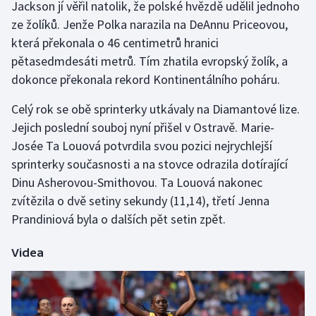
Jackson jí věřil natolik, že polské hvězdě udělil jednoho
ze žolíků. Jenže Polka narazila na DeAnnu Priceovou,
která překonala o 46 centimetrů hranici
pětasedmdesáti metrů. Tím zhatila evropský žolík, a
dokonce překonala rekord Kontinentálního poháru.
Celý rok se obě sprinterky utkávaly na Diamantové lize.
Jejich poslední souboj nyní přišel v Ostravě. Marie-
Josée Ta Louová potvrdila svou pozici nejrychlejší
sprinterky současnosti a na stovce odrazila dotírající
Dinu Asherovou-Smithovou. Ta Louová nakonec
zvítězila o dvě setiny sekundy (11,14), třetí Jenna
Prandiniová byla o dalších pět setin zpět.
Videa