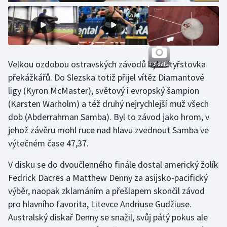
Velkou ozdobou ostravských závodů byla čtyřstovka
+ 3 další
překážkářů. Do Slezska totiž přijel vítěz Diamantové
ligy (Kyron McMaster), světový i evropský šampion
(Karsten Warholm) a též druhý nejrychlejší muž všech
dob (Abderrahman Samba). Byl to závod jako hrom, v
jehož závěru mohl ruce nad hlavu zvednout Samba ve
výtečném čase 47,37.
V disku se do dvoučlenného finále dostal americký žolík
Fedrick Dacres a Matthew Denny za asijsko-pacifický
výběr, naopak zklamáním a přešlapem skončil závod
pro hlavního favorita, Litevce Andriuse Gudžiuse.
Australský diskař Denny se snažil, svůj pátý pokus ale