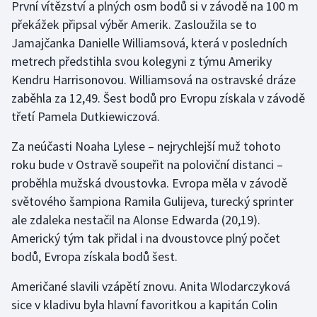
První vítězství a plných osm bodů si v závodě na 100 m
překážek připsal výběr Amerik. Zasloužila se to
Jamajčanka Danielle Williamsová, která v posledních
metrech předstihla svou kolegyni z týmu Ameriky
Kendru Harrisonovou. Williamsová na ostravské dráze
zaběhla za 12,49. Šest bodů pro Evropu získala v závodě
třetí Pamela Dutkiewiczová.
Za neúčasti Noaha Lylese – nejrychlejší muž tohoto
roku bude v Ostravě soupeřit na poloviční distanci –
proběhla mužská dvoustovka. Evropa měla v závodě
světového šampiona Ramila Gulijeva, turecký sprinter
ale zdaleka nestačil na Alonse Edwarda (20,19).
Americký tým tak přidal i na dvoustovce plný počet
bodů, Evropa získala bodů šest.
Američané slavili vzápětí znovu. Anita Wlodarczyková
sice v kladivu byla hlavní favoritkou a kapitán Colin