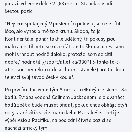
porazil vrhem v délce 21,68 metru. Staněk obsadil
Stolní tenis
šestou pozici.
Triatlon
"Nejsem spokojený. V posledním pokusu jsem se cítil
lépe, ale vyneslo mě to z kruhu. Škoda, že je
Veslování
Kontinentální pohár takhle udělaný, tři pokusy jsou
málo a nestihnete se rozehřát. Je to škoda, dnes jsem
Vodní slalom
mohl vrhnout hodně daleko, protože jsem se cítil
Volejbal
dobře,"
hodnotil
(//sport/atletika/380715-tohle-to-s-
atletikou-nemelo-co-delat-lateril-stanek/) pro Českou
Ostatní
televizi svůj závod český koulař.
Po prvním dnu vede tým Amerik s celkovým ziskem 135
bodů. Evropa vedená Colinem Jacksonem je o dvanáct
bodů zpět a bude muset přidat, pokud chce obhájit čtyři
roky staré vítězství z marockého Marrákeše. Třetí je
výběr Asie a Pacifiku, na poslední čtvrté pozici se
nachází africký tým.