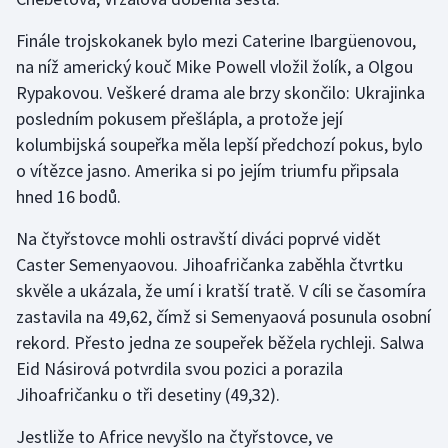
Finále trojskokanek bylo mezi Caterine Ibargüenovou,
na níž americký kouč Mike Powell vložil žolík, a Olgou
Rypakovou. Veškeré drama ale brzy skončilo: Ukrajinka
posledním pokusem přešlápla, a protože její
kolumbijská soupeřka měla lepší předchozí pokus, bylo
o vítězce jasno. Amerika si po jejím triumfu připsala
hned 16 bodů.
Na čtyřstovce mohli ostravští diváci poprvé vidět
Caster Semenyaovou. Jihoafričanka zaběhla čtvrtku
skvěle a ukázala, že umí i kratší tratě. V cíli se časomíra
zastavila na 49,62, čímž si Semenyaová posunula osobní
rekord. Přesto jedna ze soupeřek běžela rychleji. Salwa
Eid Násirová potvrdila svou pozici a porazila
Jihoafričanku o tři desetiny (49,32).
Jestliže to Africe nevyšlo na čtyřstovce, ve