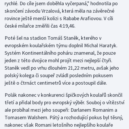
rychlé. Do cíle jsem doběhla vyčerpaná," hodnotila po
Olympijské hry
skončení závodu Vrzalová, která měla na závěrečné
rovince ještě menší kolizi s Rababe Arafiovou. V cíli
Parasport
české mílařce změřili čas 4:19,46.
Plavání
Poté šel na stadion Tomáš Staněk, kterého v
evropském koulařském týmu doplnil Michal Haratyk.
Plážový volejbal
Systém Kontinentálního poháru znamenal, že pouze
jeden z této dvojice mohl projít mezi nejlepší čtyři.
Ragby
Staněk vedl po vrhu dlouhém 21,22 metru, avšak jeho
polský kolega či soupeř zvládl posledním pokusem
Rychlobruslení
ještě o čtrnáct centimetrů více a postoupil dále.
Rychlostní kanoistika
Polák nakonec v konkurenci špičkových koulařů skončil
třetí a přidal body pro evropský výběr. Souboj o vítězství
Short track
ale probíhal mezi jeho soupeři: Darlanem Romanim a
Tomasem Walshem. Pátý a rozhodující pokus byl těsný,
Sportovní střelba
nakonec však Romani letošního nejlepšího koulaře