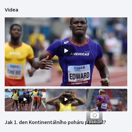
Videa
Jak 1. den Kontinentálního poháru probíhal?
+ 8 dalších