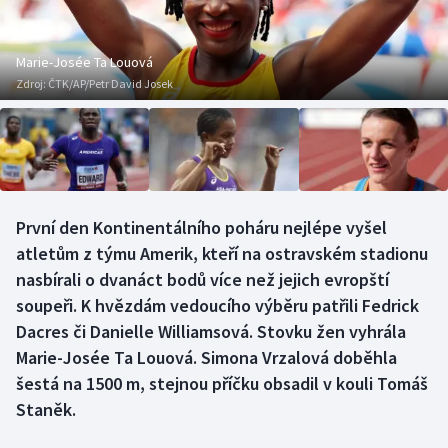
Baseball a softbal
Soutěže
Basketbal
Historické návraty
Marie-Josée Ta Louová
Zdroj:
ČTK/AP/Petr David Josek
Biatlon
Aplikace ČT sport
Boby a skeleton
AZ kvíz
Box
První den Kontinentálního poháru nejlépe vyšel
atletům z týmu Amerik, kteří na ostravském stadionu
Curling
nasbírali o dvanáct bodů více než jejich evropští
Dostihy
soupeři. K hvězdám vedoucího výběru patřili Fedrick
Dacres či Danielle Williamsová. Stovku žen vyhrála
Florbal
Marie-Josée Ta Louová. Simona Vrzalová doběhla
šestá na 1500 m, stejnou příčku obsadil v kouli Tomáš
Futsal
Staněk.
Golf