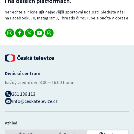
i na dalších platformách.
Nenechte si nikde ujít nejnovější sportovní události. Sledujte nás i
na Facebooku, X, Instagramu, Threads či YouTube a buďte v obraze.
Divácké centrum
každý všední den:
8:00—16:00 hodin
261 136 113
info@ceskatelevize.cz
Vzhled