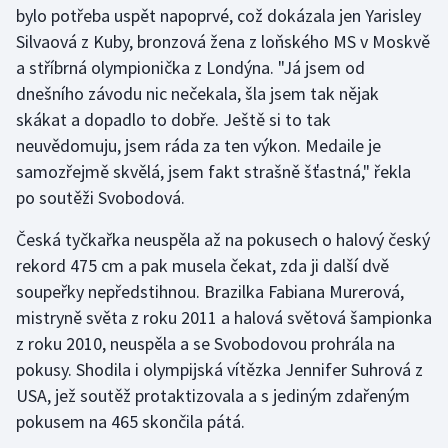
bylo potřeba uspět napoprvé, což dokázala jen Yarisley
Silvaová z Kuby, bronzová žena z loňského MS v Moskvě
Futsal
a stříbrná olympionička z Londýna. "Já jsem od
dnešního závodu nic nečekala, šla jsem tak nějak
Golf
skákat a dopadlo to dobře. Ještě si to tak
Gymnastika
neuvědomuju, jsem ráda za ten výkon. Medaile je
samozřejmě skvělá, jsem fakt strašně šťastná," řekla
Házená
po soutěži Svobodová.
Česká tyčkařka neuspěla až na pokusech o halový český
Jezdectví
rekord 475 cm a pak musela čekat, zda ji další dvě
Judo
soupeřky nepředstihnou. Brazilka Fabiana Murerová,
mistryně světa z roku 2011 a halová světová šampionka
Krasobruslení
z roku 2010, neuspěla a se Svobodovou prohrála na
pokusy. Shodila i olympijská vítězka Jennifer Suhrová z
Lezení
USA, jež soutěž protaktizovala a s jediným zdařeným
pokusem na 465 skončila pátá.
Lyže a snowboard