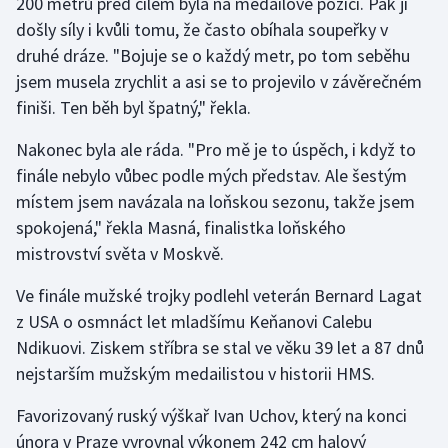
200 metrů před cílem byla na medailové pozici. Pak jí
došly síly i kvůli tomu, že často obíhala soupeřky v
druhé dráze. "Bojuje se o každý metr, po tom seběhu
jsem musela zrychlit a asi se to projevilo v závěrečném
finiši. Ten běh byl špatný," řekla.
Nakonec byla ale ráda. "Pro mě je to úspěch, i když to
finále nebylo vůbec podle mých představ. Ale šestým
místem jsem navázala na loňskou sezonu, takže jsem
spokojená," řekla Masná, finalistka loňského
mistrovství světa v Moskvě.
Ve finále mužské trojky podlehl veterán Bernard Lagat
z USA o osmnáct let mladšímu Keňanovi Calebu
Ndikuovi. Ziskem stříbra se stal ve věku 39 let a 87 dnů
nejstarším mužským medailistou v historii HMS.
Favorizovaný ruský výškař Ivan Uchov, který na konci
února v Praze vyrovnal výkonem 242 cm halový