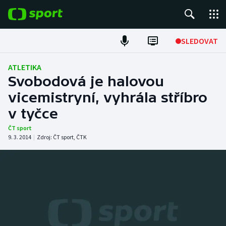
POPULÁRNÍ
SLEDOVAT
ME v atletice
ATLETIKA
Svobodová je halovou
ME v plavání
vicemistryní, vyhrála stříbro
v tyčce
Fotbal
ČT sport
Hokej
9. 3. 2014
|
Zdroj:
ČT sport
,
ČTK
Tenis
DALŠÍ SPORTY
Americký fotbal
NEPŘEHLÉDNĚTE