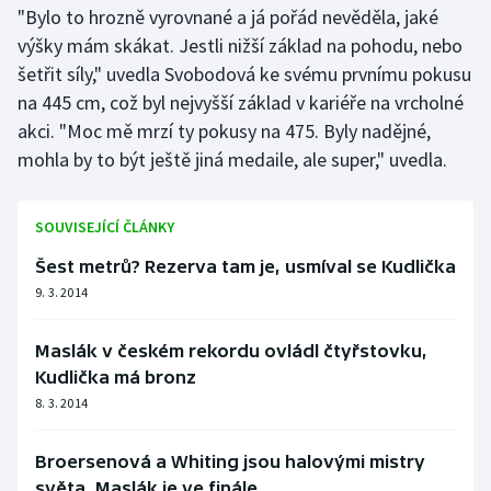
"Bylo to hrozně vyrovnané a já pořád nevěděla, jaké
Moderní pětiboj
výšky mám skákat. Jestli nižší základ na pohodu, nebo
šetřit síly," uvedla Svobodová ke svému prvnímu pokusu
Motorsport
na 445 cm, což byl nejvyšší základ v kariéře na vrcholné
akci. "Moc mě mrzí ty pokusy na 475. Byly nadějné,
Olympijské hry
mohla by to být ještě jiná medaile, ale super," uvedla.
Parasport
SOUVISEJÍCÍ ČLÁNKY
Plavání
Šest metrů? Rezerva tam je, usmíval se Kudlička
9. 3. 2014
Plážový volejbal
Ragby
Maslák v českém rekordu ovládl čtyřstovku,
Kudlička má bronz
Rychlobruslení
8. 3. 2014
Rychlostní kanoistika
Broersenová a Whiting jsou halovými mistry
světa, Maslák je ve finále