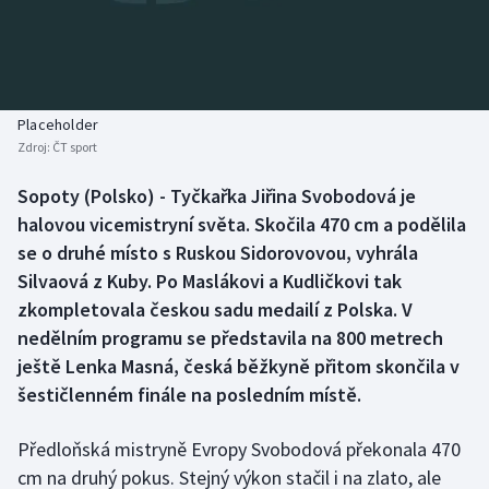
Atletika
Soutěže
Baseball a softbal
Historické návraty
Basketbal
Aplikace ČT sport
Placeholder
Zdroj:
ČT sport
Biatlon
AZ kvíz
Sopoty (Polsko) - Tyčkařka Jiřina Svobodová je
halovou vicemistryní světa. Skočila 470 cm a podělila
Boby a skeleton
se o druhé místo s Ruskou Sidorovovou, vyhrála
Box
Silvaová z Kuby. Po Maslákovi a Kudličkovi tak
zkompletovala českou sadu medailí z Polska. V
Curling
nedělním programu se představila na 800 metrech
ještě Lenka Masná, česká běžkyně přitom skončila v
Cyklistika
šestičlenném finále na posledním místě.
Dostihy
Předloňská mistryně Evropy Svobodová překonala 470
cm na druhý pokus. Stejný výkon stačil i na zlato, ale
Florbal