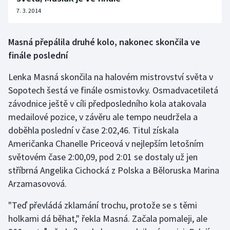
Short track
7. 3. 2014
Sportovní střelba
Masná přepálila druhé kolo, nakonec skončila ve
finále poslední
Stolní tenis
Lenka Masná skončila na halovém mistrovství světa v
Triatlon
Sopotech šestá ve finále osmistovky. Osmadvacetiletá
závodnice ještě v cíli předposledního kola atakovala
Veslování
medailové pozice, v závěru ale tempo neudržela a
doběhla poslední v čase 2:02,46. Titul získala
Vodní slalom
Američanka Chanelle Priceová v nejlepším letošním
Volejbal
světovém čase 2:00,09, pod 2:01 se dostaly už jen
stříbrná Angelika Cichocká z Polska a Běloruska Marina
Ostatní
Arzamasovová.
"Teď převládá zklamání trochu, protože se s těmi
holkami dá běhat," řekla Masná. Začala pomaleji, ale