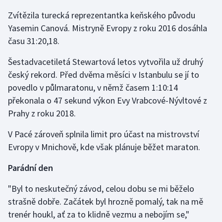
Zvítězila turecká reprezentantka keňského původu
Gymnastika
Yasemin Canová. Mistryně Evropy z roku 2016 dosáhla
času 31:20,18.
Házená
Šestadvacetiletá Stewartová letos vytvořila už druhý
Jezdectví
český rekord. Před dvěma měsíci v Istanbulu se jí to
povedlo v půlmaratonu, v němž časem 1:10:14
Judo
překonala o 47 sekund výkon Evy Vrabcové-Nývltové z
Prahy z roku 2018.
Krasobruslení
V Pacé zároveň splnila limit pro účast na mistrovství
Lezení
Evropy v Mnichově, kde však plánuje běžet maraton.
Lyže a snowboard
Parádní den
"Byl to neskutečný závod, celou dobu se mi běželo
Moderní pětiboj
strašně dobře. Začátek byl hrozně pomalý, tak na mě
Motorsport
trenér houkl, ať za to klidně vezmu a nebojím se,"