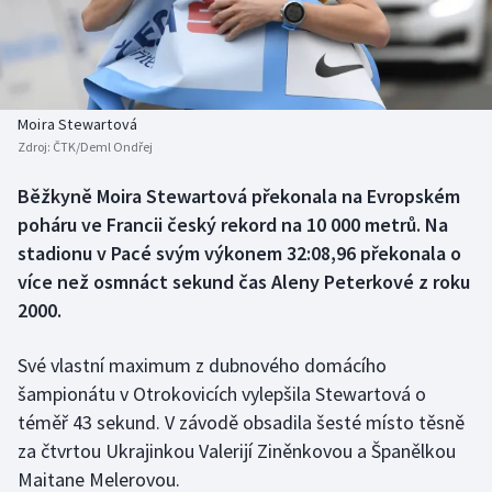
Baseball a softbal
Soutěže
Basketbal
Historické návraty
Biatlon
Aplikace ČT sport
Moira Stewartová
Zdroj:
ČTK/Deml Ondřej
Boby a skeleton
AZ kvíz
Běžkyně Moira Stewartová překonala na Evropském
poháru ve Francii český rekord na 10 000 metrů. Na
Box
stadionu v Pacé svým výkonem 32:08,96 překonala o
Curling
více než osmnáct sekund čas Aleny Peterkové z roku
2000.
Dostihy
Své vlastní maximum z dubnového domácího
Florbal
šampionátu v Otrokovicích vylepšila Stewartová o
téměř 43 sekund. V závodě obsadila šesté místo těsně
Futsal
za čtvrtou Ukrajinkou Valerijí Ziněnkovou a Španělkou
Maitane Melerovou.
Golf