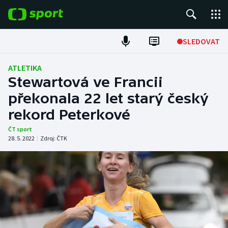
POPULÁRNÍ
SLEDOVAT
Fotbal
ATLETIKA
Stewartová ve Francii
Hokej
překonala 22 let starý český
rekord Peterkové
Tenis
ČT sport
Atletika
28. 5. 2022
|
Zdroj:
ČTK
Cyklistika
DALŠÍ SPORTY
Americký fotbal
NEPŘEHLÉDNĚTE