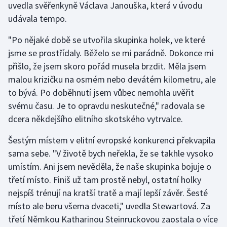
uvedla svěřenkyně Václava Janouška, která v úvodu
Olympijské hry
udávala tempo.
"Po nějaké době se utvořila skupinka holek, ve které
Parasport
jsme se prostřídaly. Běželo se mi parádně. Dokonce mi
Plavání
přišlo, že jsem skoro pořád musela brzdit. Měla jsem
malou krizičku na osmém nebo devátém kilometru, ale
Plážový volejbal
to bývá. Po doběhnutí jsem vůbec nemohla uvěřit
svému času. Je to opravdu neskutečné," radovala se
Ragby
dcera někdejšího elitního skotského vytrvalce.
Rychlobruslení
Šestým místem v elitní evropské konkurenci překvapila
sama sebe. "V životě bych neřekla, že se takhle vysoko
Rychlostní kanoistika
umístím. Ani jsem nevěděla, že naše skupinka bojuje o
třetí místo. Finiš už tam prostě nebyl, ostatní holky
Short track
nejspíš trénují na kratší tratě a mají lepší závěr. Šesté
místo ale beru všema dvaceti," uvedla Stewartová. Za
Sportovní střelba
třetí Němkou Katharinou Steinruckovou zaostala o více