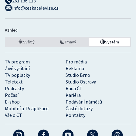
261 136 113
info@ceskatelevize.cz
Vzhled
Světlý
Tmavý
Systém
TV program
Pro média
Živé vysílání
Reklama
TV poplatky
Studio Brno
Teletext
Studio Ostrava
Podcasty
Rada ČT
Počasí
Kariéra
E-shop
Podávání námětů
Mobilní a TV aplikace
Časté dotazy
Vše o ČT
Kontakty