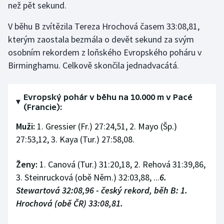
než pět sekund.
Stolní tenis
V běhu B zvítězila Tereza Hrochová časem 33:08,81,
Triatlon
kterým zaostala bezmála o devět sekund za svým
osobním rekordem z loňského Evropského poháru v
Veslování
Birminghamu. Celkově skončila jednadvacátá.
Vodní slalom
Evropský pohár v běhu na 10.000 m v Pacé
Volejbal
(Francie):
Muži:
1. Gressier (Fr.) 27:24,51, 2. Mayo (Šp.)
Ostatní
27:53,12, 3. Kaya (Tur.) 27:58,08.
Ženy:
1. Canová (Tur.) 31:20,18, 2. Rehová 31:39,86,
3. Steinrucková (obě Něm.) 32:03,88, ...
6.
Stewartová 32:08,96 - český rekord, běh B: 1.
Hrochová (obě ČR) 33:08,81.