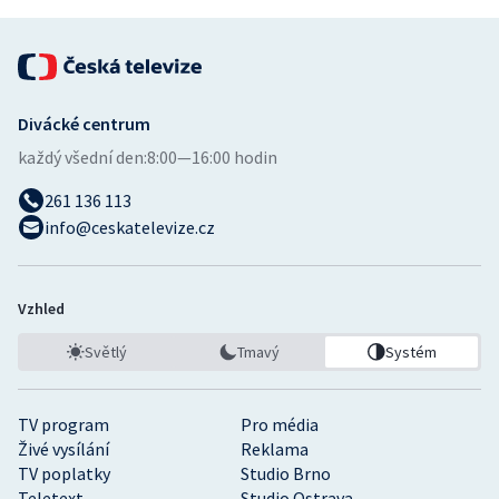
Divácké centrum
každý všední den:
8:00—16:00 hodin
261 136 113
info@ceskatelevize.cz
Vzhled
Světlý
Tmavý
Systém
TV program
Pro média
Živé vysílání
Reklama
TV poplatky
Studio Brno
Teletext
Studio Ostrava