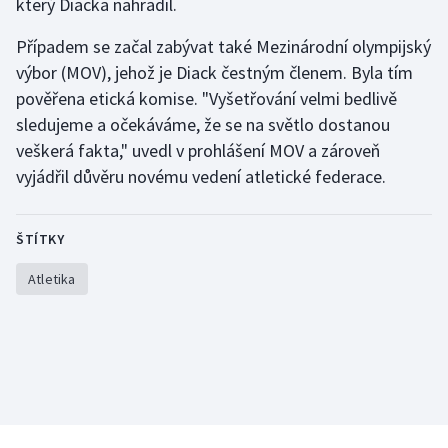
který Diacka nahradil.
Stolní tenis
Případem se začal zabývat také Mezinárodní olympijský
Triatlon
výbor (MOV), jehož je Diack čestným členem. Byla tím
pověřena etická komise. "Vyšetřování velmi bedlivě
Veslování
sledujeme a očekáváme, že se na světlo dostanou
veškerá fakta," uvedl v prohlášení MOV a zároveň
Vodní slalom
vyjádřil důvěru novému vedení atletické federace.
Volejbal
ŠTÍTKY
Ostatní
Atletika