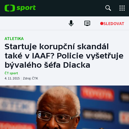
POPULÁRNÍ
SLEDOVAT
Fotbal
ATLETIKA
Startuje korupční skandál
Hokej
také v IAAF? Policie vyšetřuje
bývalého šéfa Diacka
Tenis
ČT sport
Atletika
4. 11. 2015
|
Zdroj:
ČTK
Cyklistika
DALŠÍ SPORTY
Americký fotbal
NEPŘEHLÉDNĚTE