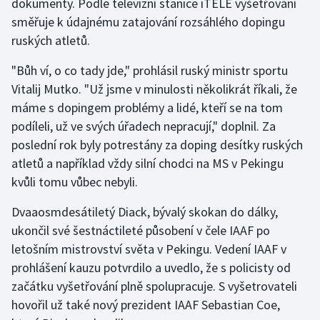
dokumenty. Podle televizní stanice iTELE vyšetřování
směřuje k údajnému zatajování rozsáhlého dopingu
Olympijské hry
ruských atletů.
Parasport
"Bůh ví, o co tady jde," prohlásil ruský ministr sportu
Vitalij Mutko. "Už jsme v minulosti několikrát říkali, že
Plavání
máme s dopingem problémy a lidé, kteří se na tom
Plážový volejbal
podíleli, už ve svých úřadech nepracují," doplnil. Za
poslední rok byly potrestány za doping desítky ruských
Ragby
atletů a například vždy silní chodci na MS v Pekingu
kvůli tomu vůbec nebyli.
Rychlobruslení
Dvaaosmdesátiletý Diack, bývalý skokan do dálky,
Rychlostní kanoistika
ukončil své šestnáctileté působení v čele IAAF po
letošním mistrovství světa v Pekingu. Vedení IAAF v
Short track
prohlášení kauzu potvrdilo a uvedlo, že s policisty od
začátku vyšetřování plně spolupracuje. S vyšetrovateli
Sportovní střelba
hovořil už také nový prezident IAAF Sebastian Coe,