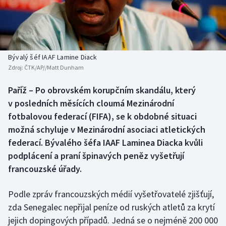
Baseball a softbal
Soutěže
Basketbal
Historické návraty
Biatlon
Aplikace ČT sport
Bývalý šéf IAAF Lamine Diack
Zdroj:
ČTK/AP//Matt Dunham
Boby a skeleton
AZ kvíz
Paříž – Po obrovském korupčním skandálu, který
v posledních měsících cloumá Mezinárodní
Box
fotbalovou federací (FIFA), se k obdobné situaci
Curling
možná schyluje v Mezinárodní asociaci atletických
federací. Bývalého šéfa IAAF Laminea Diacka kvůli
Dostihy
podplácení a praní špinavých peněz vyšetřují
francouzské úřady.
Florbal
Podle zpráv francouzských médií vyšetřovatelé zjišťují,
Futsal
zda Senegalec nepřijal peníze od ruských atletů za krytí
jejich dopingových případů. Jedná se o nejméně 200 000
Golf