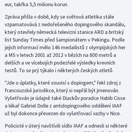
eur, takřka 5,5 milionu korun.
Gymnastika
Zpráva přišla v době, kdy se světová atletika stále
vzpamatovává z nedořešeného dopingového skandálu,
Házená
který otevřely německá televizní stanice ARD a britský
list Sunday Times před šampionátem v Pekingu. Podle
Jezdectví
jejich informací mělo 146 medailistů z olympijských her
a MS v letech 2001 až 2012 v bězích na 800 metrů a
Judo
delších a ve vícebojích podezřelé výsledky krevních
testů. To se prý týkalo i některých českých atletů.
Krasobruslení
"Jde o úplatky, které souvisí s dopingem," řekl zdroj z
Lezení
francouzské jurisdikce, který si nepřál být jmenován.
Vyšetřován je údajně také Diackův poradce Habib Cisse
Lyže a snowboard
a lékař Gabriel Dolle z antidopingového oddělení IAAF
Moderní pětiboj
už byl dokonce převezen do vyšetřovací vazby v Nice.
Policisté v úterý navštívili sídlo IAAF a odnesli si některé
Motorsport