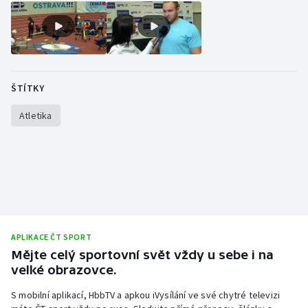
Stolní tenis
Triatlon
Veslování
ŠTÍTKY
Vodní slalom
Atletika
Volejbal
Ostatní
APLIKACE ČT SPORT
Mějte celý sportovní svět vždy u sebe i na
velké obrazovce.
S mobilní aplikací, HbbTV a apkou iVysílání ve své chytré televizi