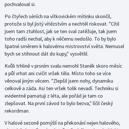
pochvaloval si.
Gymnastika
Po čtyřech sériích na vítkovickém mítinku skončil,
protože si byl jistý vítězstvím a nechtěl riskovat. "Cítil
Házená
jsem tam ztuhlost, jak se ten sval zatěžuje, tak jsem
toho radši nechal, aby k něčemu nedošlo. To by bylo
Jezdectví
špatné směrem k halovému mistrovství světa. Nemusel
bych se stihnout dát do kupy," vysvětlil.
Judo
Kvůli trhlině v prsním svalu nemohl Staněk skoro měsíc
Krasobruslení
a půl vrhat ani cvičit vršek těla. Místo toho se více
věnoval jiným věcem. "Zlepšil jsem nohy, dynamiku
Lezení
celkově a záda. Asi ten vršek tolik nevadí. Techniku si
evidentně pamatuji z léta, ale pořád je tam co
Lyže a snowboard
zlepšovat. Na první závod to bylo bezva," líčil český
Moderní pětiboj
rekordman.
V halové sezoně pomýšlí na překonání nejen halového,
Motorsport