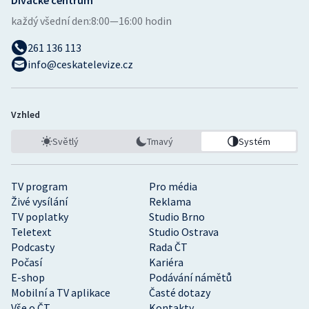
každý všední den:
8:00—16:00 hodin
261 136 113
info@ceskatelevize.cz
Vzhled
Světlý
Tmavý
Systém
TV program
Pro média
Živé vysílání
Reklama
TV poplatky
Studio Brno
Teletext
Studio Ostrava
Podcasty
Rada ČT
Počasí
Kariéra
E-shop
Podávání námětů
Mobilní a TV aplikace
Časté dotazy
Vše o ČT
Kontakty