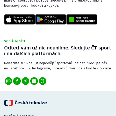
máte ČT sport vždy po ruce. Sledujte přímé přenosy, články a
bonusový obsah kdekoli a kdykoli.
SOCIÁLNÍ SÍTĚ
Odteď vám už nic neunikne. Sledujte ČT sport
i na dalších platformách.
Nenechte si nikde ujít nejnovější sportovní události. Sledujte nás i
na Facebooku, X, Instagramu, Threads či YouTube a buďte v obraze.
Divácké centrum