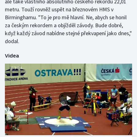
ale také vlastního absolutního českého rekordu 22,01
metru. Touží rovněž uspět na březnovém HMS v
Olympijské hry
Birminghamu. "To je pro mě hlavní. Ne, abych se honil
Parasport
za českým rekordem a objížděl závody. Bude dobré,
když každý závod nabídne stejné překvapení jako dnes,"
Plavání
dodal.
Plážový volejbal
Videa
Ragby
Rychlobruslení
Rychlostní kanoistika
Short track
Sportovní střelba