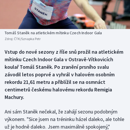
Baseball a softbal
Soutěže
Basketbal
Historické návraty
Biatlon
Aplikace ČT sport
Tomáš Staněk na atletickém mítinku Czech Indoor Gala
Zdroj:
ČTK/Sznapka Petr
Boby a skeleton
AZ kvíz
Vstup do nové sezony z říše snů prožil na atletickém
mítinku Czech Indoor Gala v Ostravě-Vítkovicích
Box
koulař Tomáš Staněk. Po zranění prsního svalu
Curling
závodil letos poprvé a vyhrál v halovém osobním
rekordu 21,61 metru a přiblížil se na osmnáct
Dostihy
centimetrů českému halovému rekordu Remigia
Machury.
Florbal
Ani sám Staněk nečekal, že zahájí sezonu podobným
Futsal
výkonem. "Sice jsem na tréninku házel daleko, ale tohle
už je hodně daleko. Jsem maximálně spokojený,"
Golf