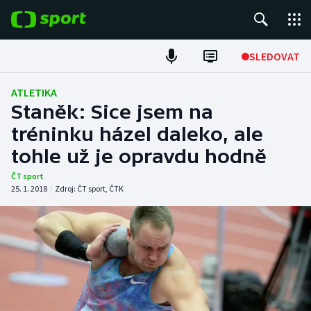
POPULÁRNÍ
SLEDOVAT
Fotbal
ATLETIKA
Staněk: Sice jsem na
Hokej
tréninku házel daleko, ale
tohle už je opravdu hodně
Tenis
ČT sport
Atletika
25. 1. 2018
|
Zdroj:
ČT sport
,
ČTK
Cyklistika
DALŠÍ SPORTY
Americký fotbal
NEPŘEHLÉDNĚTE