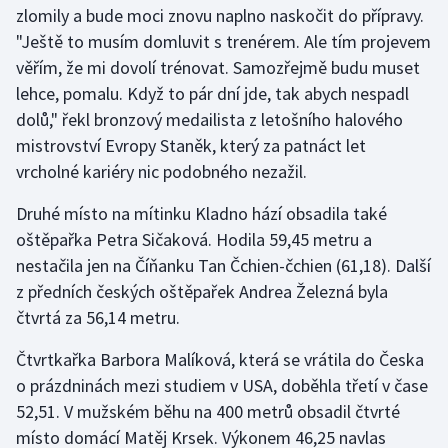
zlomily a bude moci znovu naplno naskočit do přípravy.
Stolní tenis
"Ještě to musím domluvit s trenérem. Ale tím projevem
Triatlon
věřím, že mi dovolí trénovat. Samozřejmě budu muset
lehce, pomalu. Když to pár dní jde, tak abych nespadl
Veslování
dolů," řekl bronzový medailista z letošního halového
mistrovství Evropy Staněk, který za patnáct let
Vodní slalom
vrcholné kariéry nic podobného nezažil.
Volejbal
Druhé místo na mítinku Kladno hází obsadila také
oštěpařka Petra Sičaková. Hodila 59,45 metru a
Ostatní
nestačila jen na Číňanku Tan Čchien-čchien (61,18). Další
z předních českých oštěpařek Andrea Železná byla
čtvrtá za 56,14 metru.
Čtvrtkařka Barbora Malíková, která se vrátila do Česka
o prázdninách mezi studiem v USA, doběhla třetí v čase
52,51. V mužském běhu na 400 metrů obsadil čtvrté
místo domácí Matěj Krsek. Výkonem 46,25 navlas