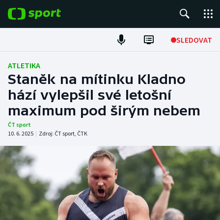
POPULÁRNÍ
SLEDOVAT
Fotbal
ATLETIKA
Staněk na mítinku Kladno
Hokej
hází vylepšil své letošní
maximum pod širým nebem
Tenis
ČT sport
Atletika
10. 6. 2025
|
Zdroj:
ČT sport
,
ČTK
Cyklistika
DALŠÍ SPORTY
Americký fotbal
NEPŘEHLÉDNĚTE