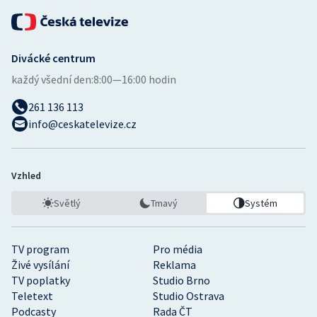
Divácké centrum
každý všední den:
8:00—16:00 hodin
261 136 113
info@ceskatelevize.cz
Vzhled
Světlý
Tmavý
Systém
TV program
Pro média
Živé vysílání
Reklama
TV poplatky
Studio Brno
Teletext
Studio Ostrava
Podcasty
Rada ČT