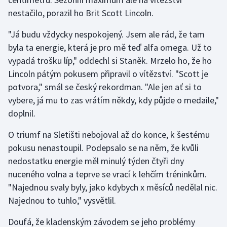
nestačilo, porazil ho Brit Scott Lincoln.
Olympijské hry
"Já budu vždycky nespokojený. Jsem ale rád, že tam
Parasport
byla ta energie, která je pro mě teď alfa omega. Už to
vypadá trošku líp," oddechl si Staněk. Mrzelo ho, že ho
Plavání
Lincoln pátým pokusem připravil o vítězství. "Scott je
potvora," smál se český rekordman. "Ale jen ať si to
Plážový volejbal
vybere, já mu to zas vrátím někdy, kdy půjde o medaile,"
doplnil.
Ragby
O triumf na Sletišti nebojoval až do konce, k šestému
Rychlobruslení
pokusu nenastoupil. Podepsalo se na něm, že kvůli
nedostatku energie měl minulý týden čtyři dny
Rychlostní kanoistika
nuceného volna a teprve se vrací k lehčím tréninkům.
Short track
"Najednou svaly byly, jako kdybych x měsíců nedělal nic.
Najednou to tuhlo," vysvětlil.
Sportovní střelba
Doufá, že kladenským závodem se jeho problémy