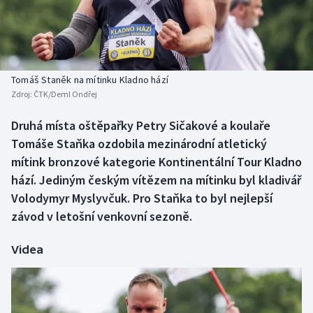
Baseball a softbal
Soutěže
Basketbal
Historické návraty
Biatlon
Aplikace ČT sport
Tomáš Staněk na mítinku Kladno hází
Zdroj:
ČTK/Deml Ondřej
Boby a skeleton
AZ kvíz
Druhá místa oštěpařky Petry Sičakové a koulaře
Tomáše Staňka ozdobila mezinárodní atletický
Box
mítink bronzové kategorie Kontinentální Tour Kladno
Curling
hází. Jediným českým vítězem na mítinku byl kladivář
Volodymyr Myslyvčuk. Pro Staňka to byl nejlepší
Dostihy
závod v letošní venkovní sezoně.
Florbal
Videa
Futsal
Golf