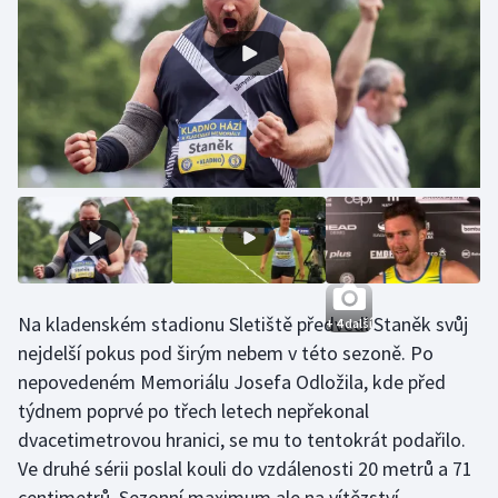
Gymnastika
Házená
Jezdectví
Judo
Krasobruslení
Lezení
Na kladenském stadionu Sletiště předvedl Staněk svůj
+ 4 další
nejdelší pokus pod širým nebem v této sezoně. Po
Lyže a snowboard
nepovedeném Memoriálu Josefa Odložila, kde před
týdnem poprvé po třech letech nepřekonal
Moderní pětiboj
dvacetimetrovou hranici, se mu to tentokrát podařilo.
Ve druhé sérii poslal kouli do vzdálenosti 20 metrů a 71
Motorsport
centimetrů. Sezonní maximum ale na vítězství