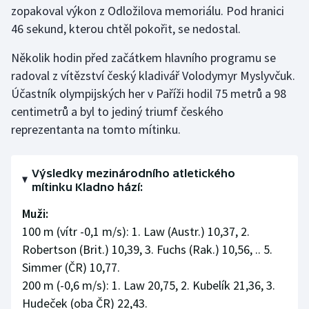
zopakoval výkon z Odložilova memoriálu. Pod hranici
46 sekund, kterou chtěl pokořit, se nedostal.
Několik hodin před začátkem hlavního programu se
radoval z vítězství český kladivář Volodymyr Myslyvčuk.
Účastník olympijských her v Paříži hodil 75 metrů a 98
centimetrů a byl to jediný triumf českého
reprezentanta na tomto mítinku.
Výsledky mezinárodního atletického
mítinku Kladno hází:
Muži:
100 m (vítr -0,1 m/s): 1. Law (Austr.) 10,37, 2.
Robertson (Brit.) 10,39, 3. Fuchs (Rak.) 10,56, .. 5.
Simmer (ČR) 10,77.
200 m (-0,6 m/s): 1. Law 20,75, 2. Kubelík 21,36, 3.
Hudeček (oba ČR) 22,43.