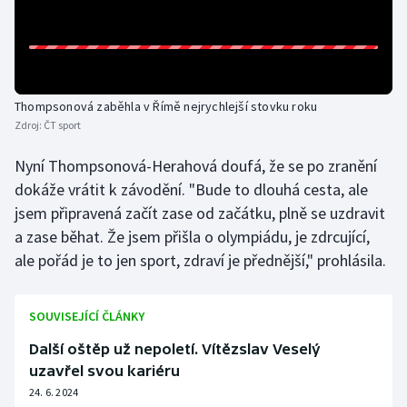
Olympijské hry
Parasport
Thompsonová zaběhla v Římě nejrychlejší stovku roku
Plavání
Zdroj:
ČT sport
Plážový volejbal
Nyní Thompsonová-Herahová doufá, že se po zranění
dokáže vrátit k závodění. "Bude to dlouhá cesta, ale
Ragby
jsem připravená začít zase od začátku, plně se uzdravit
a zase běhat. Že jsem přišla o olympiádu, je zdrcující,
Rychlobruslení
ale pořád je to jen sport, zdraví je přednější," prohlásila.
Rychlostní kanoistika
SOUVISEJÍCÍ ČLÁNKY
Short track
Další oštěp už nepoletí. Vítězslav Veselý
uzavřel svou kariéru
Sportovní střelba
24. 6. 2024