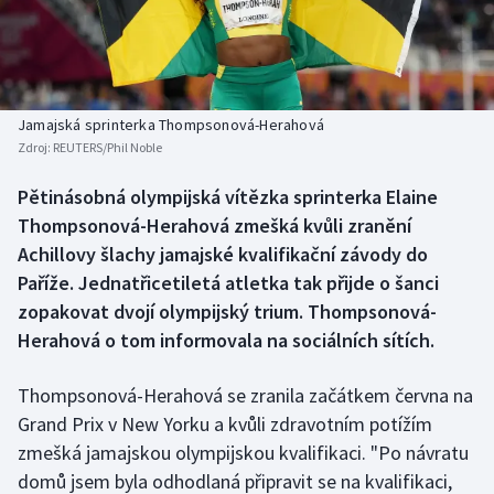
Baseball a softbal
Soutěže
Basketbal
Historické návraty
Biatlon
Aplikace ČT sport
Jamajská sprinterka Thompsonová-Herahová
Zdroj:
REUTERS/Phil Noble
Boby a skeleton
AZ kvíz
Pětinásobná olympijská vítězka sprinterka Elaine
Thompsonová-Herahová zmešká kvůli zranění
Box
Achillovy šlachy jamajské kvalifikační závody do
Curling
Paříže. Jednatřicetiletá atletka tak přijde o šanci
zopakovat dvojí olympijský trium. Thompsonová-
Dostihy
Herahová o tom informovala na sociálních sítích.
Florbal
Thompsonová-Herahová se zranila začátkem června na
Grand Prix v New Yorku a kvůli zdravotním potížím
Futsal
zmešká jamajskou olympijskou kvalifikaci. "Po návratu
domů jsem byla odhodlaná připravit se na kvalifikaci,
Golf