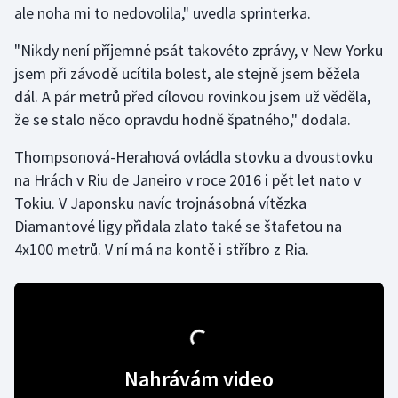
ale noha mi to nedovolila," uvedla sprinterka.
Gymnastika
"Nikdy není příjemné psát takovéto zprávy, v New Yorku
jsem při závodě ucítila bolest, ale stejně jsem běžela
Házená
dál. A pár metrů před cílovou rovinkou jsem už věděla,
že se stalo něco opravdu hodně špatného," dodala.
Jezdectví
Thompsonová-Herahová ovládla stovku a dvoustovku
Judo
na Hrách v Riu de Janeiro v roce 2016 i pět let nato v
Tokiu. V Japonsku navíc trojnásobná vítězka
Krasobruslení
Diamantové ligy přidala zlato také se štafetou na
4x100 metrů. V ní má na kontě i stříbro z Ria.
Lezení
Lyže a snowboard
Moderní pětiboj
Nahrávám video
Motorsport