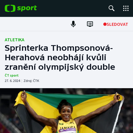
POPULÁRNÍ
SLEDOVAT
Fotbal
ATLETIKA
Sprinterka Thompsonová-
Hokej
Herahová neobhájí kvůli
zranění olympijský double
Tenis
ČT sport
Atletika
27. 6. 2024
|
Zdroj:
ČTK
Cyklistika
DALŠÍ SPORTY
Americký fotbal
NEPŘEHLÉDNĚTE