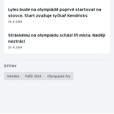
Stolní tenis
Lyles bude na olympiádě poprvé startovat na
Triatlon
stovce. Start zvažuje tyčkař Kendricks
24. 6. 2024
Veslování
Stráskému na olympiádu schází tři místa. Naději
Vodní slalom
neztrácí
23. 6. 2024
Volejbal
Ostatní
ŠTÍTKY
Atletika
Paříž 2024
Olympijské hry