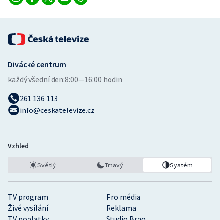
Divácké centrum
každý všední den:
8:00—16:00 hodin
261 136 113
info@ceskatelevize.cz
Vzhled
Světlý
Tmavý
Systém
TV program
Pro média
Živé vysílání
Reklama
TV poplatky
Studio Brno