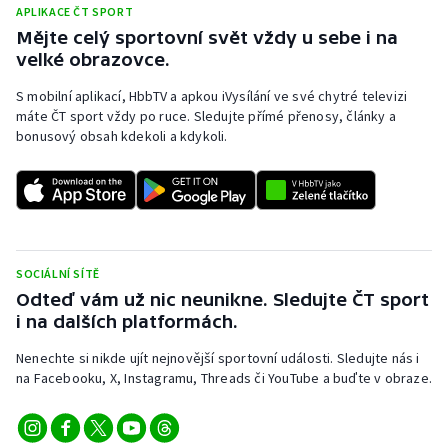
Stolní tenis
APLIKACE ČT SPORT
Mějte celý sportovní svět vždy u sebe i na
velké obrazovce.
Triatlon
S mobilní aplikací, HbbTV a apkou iVysílání ve své chytré televizi
Veslování
máte ČT sport vždy po ruce. Sledujte přímé přenosy, články a
bonusový obsah kdekoli a kdykoli.
Vodní slalom
Volejbal
Ostatní
SOCIÁLNÍ SÍTĚ
Odteď vám už nic neunikne. Sledujte ČT sport
i na dalších platformách.
Nenechte si nikde ujít nejnovější sportovní události. Sledujte nás i
na Facebooku, X, Instagramu, Threads či YouTube a buďte v obraze.