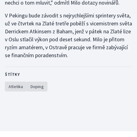
nechci o tom mluvit," odmítl Milo dotazy novinářů.
Olympijské hry
V Pekingu bude závodit s nejrychlejšími sprintery světa,
už ve čtvrtek na Zlaté tretře poběží s vicemistrem světa
Parasport
Derrickem Atkinsem z Baham, jenž v pátek na Zlaté lize
Plavání
v Oslu stlačil výkon pod deset sekund. Milo je přitom
ryzím amatérem, v Ostravě pracuje ve firmě zabývající
Plážový volejbal
se finančním poradenstvím.
Ragby
ŠTÍTKY
Rychlobruslení
Atletika
Doping
Rychlostní kanoistika
Short track
Sportovní střelba