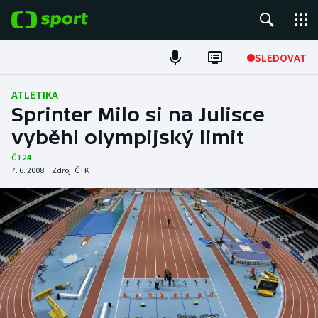
POPULÁRNÍ
SLEDOVAT
Fotbal
ATLETIKA
Sprinter Milo si na Julisce
Hokej
vyběhl olympijský limit
Tenis
ČT24
7. 6. 2008
|
Zdroj:
ČTK
Atletika
Cyklistika
DALŠÍ SPORTY
Americký fotbal
NEPŘEHLÉDNĚTE