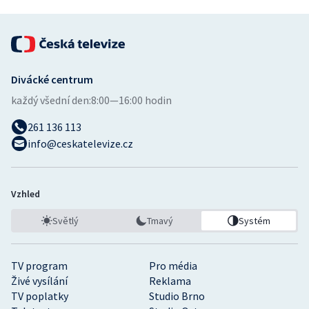
Divácké centrum
každý všední den:
8:00—16:00 hodin
261 136 113
info@ceskatelevize.cz
Vzhled
Světlý
Tmavý
Systém
TV program
Pro média
Živé vysílání
Reklama
TV poplatky
Studio Brno