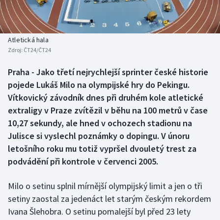
Baseball a softbal
Soutěže
Basketbal
Historické návraty
Atletická hala
Zdroj:
ČT24/ČT24
Biatlon
Aplikace ČT sport
Praha - Jako třetí nejrychlejší sprinter české historie
Boby a skeleton
AZ kvíz
pojede Lukáš Milo na olympijské hry do Pekingu.
Vítkovický závodník dnes při druhém kole atletické
Box
extraligy v Praze zvítězil v běhu na 100 metrů v čase
10,27 sekundy, ale hned v ochozech stadionu na
Curling
Julisce si vyslechl poznámky o dopingu. V únoru
letošního roku mu totiž vypršel dvouletý trest za
Dostihy
podvádění při kontrole v červenci 2005.
Florbal
Milo o setinu splnil mírnější olympijský limit a jen o tři
Futsal
setiny zaostal za jedenáct let starým českým rekordem
Ivana Šlehobra. O setinu pomalejší byl před 23 lety
Golf