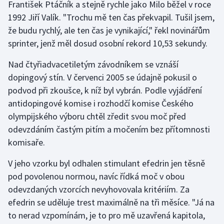
František Ptáčník a stejně rychle jako Milo běžel v roce
1992 Jiří Valík. "Trochu mě ten čas překvapil. Tušil jsem,
Gymnastika
že budu rychlý, ale ten čas je vynikající," řekl novinářům
sprinter, jenž měl dosud osobní rekord 10,53 sekundy.
Házená
Nad čtyřiadvacetiletým závodníkem se vznáší
Jezdectví
dopingový stín. V červenci 2005 se údajně pokusil o
podvod při zkoušce, k níž byl vybrán. Podle vyjádření
Judo
antidopingové komise i rozhodčí komise Českého
olympijského výboru chtěl zředit svou moč před
Krasobruslení
odevzdáním častým pitím a močením bez přítomnosti
komisaře.
Lezení
V jeho vzorku byl odhalen stimulant efedrin jen těsně
Lyže a snowboard
pod povolenou normou, navíc řídká moč v obou
odevzdaných vzorcích nevyhovovala kritériím. Za
Moderní pětiboj
efedrin se uděluje trest maximálně na tři měsíce. "Já na
to nerad vzpomínám, je to pro mě uzavřená kapitola,
Motorsport