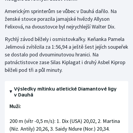
Stolní tenis
Americkým sprinterům se vůbec v Dauhá dařilo. Na
ženské stovce porazila jamajské hvězdy Allyson
Triatlon
Felixová, na dvoustovce byl nejrychlejší Walter Dix.
Veslování
Rychlý závod běžely i osmistovkařky. Keňanka Pamela
Jelimová zvítězila za 1:56,94 a ještě šest jejích soupeřek
Vodní slalom
se dostalo pod dvouminutovou hranici. Na
Volejbal
patnáctistovce zase Silas Kiplagat i druhý Asbel Kiprop
běželi pod tři a půl minuty.
Ostatní
Výsledky mítinku atletické Diamantové ligy
v Dauhá
Muži:
200 m (vítr -0,5 m/s): 1. Dix (USA) 20,02, 2. Martina
(Niz. Antily) 20,26, 3. Saidy Ndure (Nor.) 20,34.