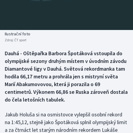
Baseball a softbal
Soutěže
Basketbal
Historické návraty
Biatlon
Aplikace ČT sport
Ilustrační foto
Zdroj:
ČT sport
Boby a skeleton
AZ kvíz
Dauhá - Oštěpařka Barbora Špotáková vstoupila do
olympijské sezony druhým místem v úvodním závodu
Box
Diamantové ligy v Dauhá. Světová rekordmanka tam
Curling
hodila 66,17 metru a prohrála jen s mistryní světa
Marií Abakumovovou, která ji porazila o 69
Dostihy
centimetrů. Výkonem 66,86 se Ruska zároveň dostala
do čela letošních tabulek.
Florbal
Jakub Holuša si na osmistovce vylepšil osobní rekord
Futsal
na 1:45,12, stejně jako Špotáková splnil olympijský limit
a za čtrnáct let starým národním rekordem Lukáše
Golf