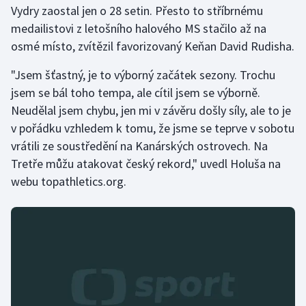
Vydry zaostal jen o 28 setin. Přesto to stříbrnému
medailistovi z letošního halového MS stačilo až na
Gymnastika
osmé místo, zvítězil favorizovaný Keňan David Rudisha.
Házená
"Jsem šťastný, je to výborný začátek sezony. Trochu
jsem se bál toho tempa, ale cítil jsem se výborně.
Jezdectví
Neudělal jsem chybu, jen mi v závěru došly síly, ale to je
v pořádku vzhledem k tomu, že jsme se teprve v sobotu
Judo
vrátili ze soustředění na Kanárských ostrovech. Na
Tretře můžu atakovat český rekord," uvedl Holuša na
Krasobruslení
webu topathletics.org.
Lezení
Lyže a snowboard
Moderní pětiboj
Motorsport