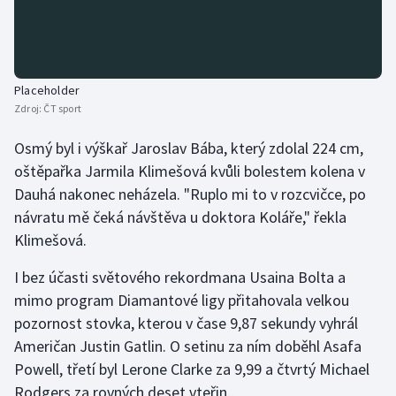
Olympijské hry
Parasport
Placeholder
Zdroj:
ČT sport
Plavání
Osmý byl i výškař Jaroslav Bába, který zdolal 224 cm,
Plážový volejbal
oštěpařka Jarmila Klimešová kvůli bolestem kolena v
Dauhá nakonec neházela. "Ruplo mi to v rozcvičce, po
Ragby
návratu mě čeká návštěva u doktora Koláře," řekla
Klimešová.
Rychlobruslení
I bez účasti světového rekordmana Usaina Bolta a
Rychlostní kanoistika
mimo program Diamantové ligy přitahovala velkou
pozornost stovka, kterou v čase 9,87 sekundy vyhrál
Short track
Američan Justin Gatlin. O setinu za ním doběhl Asafa
Sportovní střelba
Powell, třetí byl Lerone Clarke za 9,99 a čtvrtý Michael
Rodgers za rovných deset vteřin.